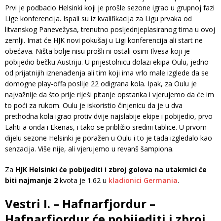
Prvi je podbacio Helsinki koji je prošle sezone igrao u grupnoj fazi
Lige konferencija. Ispali su iz kvalifikacija za Ligu prvaka od
litvanskog Panevežysa, trenutno posljednjeplasiranog tima u ovoj
zemlji. Imat će HJK novi pokušaj u Ligi konferencija ali start ne
obećava. Ništa bolje nisu prošli ni ostali osim Ilvesa koji je
pobijedio bečku Austriju. U prijestolnicu dolazi ekipa Oulu, jedno
od prijatnijih iznenađenja ali tim koji ima vrlo male izglede da se
domogne play-offa poslije 22 odigrana kola. Ipak, za Oulu je
najvažnije da što prije riješi pitanje opstanka i vjerujemo da će im
to poći za rukom. Oulu je iskoristio činjenicu da je u dva
prethodna kola igrao protiv dvije najslabije ekipe i pobijedio, prvo
Lahti a onda i Ekenäs, i tako se približio sredini tablice. U prvom
dijelu sezone Helsinki je poražen u Oulu i to je tada izgledalo kao
senzacija. Više nije, ali vjerujemo u revanš šampiona.
Za
HJK Helsinki će pobijediti i zbroj golova na utakmici će
biti najmanje 2
kvota je 1.62 u
kladionici Germania
.
Vestri I. – Hafnarfjordur –
Hafnarfjordur će pobijediti i zbroj