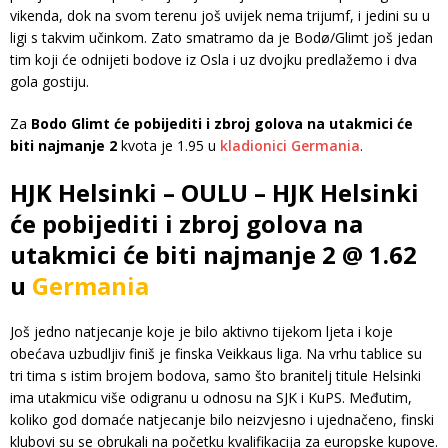
vikenda, dok na svom terenu još uvijek nema trijumf, i jedini su u
ligi s takvim učinkom. Zato smatramo da je Bodø/Glimt još jedan
tim koji će odnijeti bodove iz Osla i uz dvojku predlažemo i dva
gola gostiju.
Za
Bodo Glimt će pobijediti i zbroj golova na utakmici će
biti najmanje 2
kvota je 1.95 u
kladionici Germania
.
HJK Helsinki – OULU – HJK Helsinki
će pobijediti i zbroj golova na
utakmici će biti najmanje 2 @ 1.62
u
Germania
Još jedno natjecanje koje je bilo aktivno tijekom ljeta i koje
obećava uzbudljiv finiš je finska Veikkaus liga. Na vrhu tablice su
tri tima s istim brojem bodova, samo što branitelj titule Helsinki
ima utakmicu više odigranu u odnosu na SJK i KuPS. Međutim,
koliko god domaće natjecanje bilo neizvjesno i ujednačeno, finski
klubovi su se obrukali na početku kvalifikacija za europske kupove.