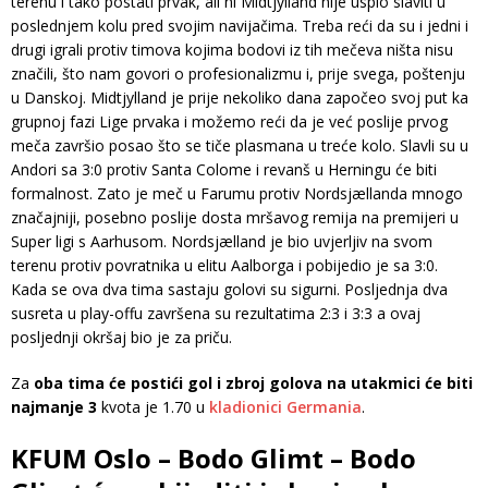
terenu i tako postati prvak, ali ni Midtjylland nije uspio slaviti u
poslednjem kolu pred svojim navijačima. Treba reći da su i jedni i
drugi igrali protiv timova kojima bodovi iz tih mečeva ništa nisu
značili, što nam govori o profesionalizmu i, prije svega, poštenju
u Danskoj. Midtjylland je prije nekoliko dana započeo svoj put ka
grupnoj fazi Lige prvaka i možemo reći da je već poslije prvog
meča završio posao što se tiče plasmana u treće kolo. Slavli su u
Andori sa 3:0 protiv Santa Colome i revanš u Herningu će biti
formalnost. Zato je meč u Farumu protiv Nordsjællanda mnogo
značajniji, posebno poslije dosta mršavog remija na premijeri u
Super ligi s Aarhusom. Nordsjælland je bio uvjerljiv na svom
terenu protiv povratnika u elitu Aalborga i pobijedio je sa 3:0.
Kada se ova dva tima sastaju golovi su sigurni. Posljednja dva
susreta u play-offu završena su rezultatima 2:3 i 3:3 a ovaj
posljednji okršaj bio je za priču.
Za
oba tima će postići gol i zbroj golova na utakmici će biti
najmanje 3
kvota je 1.70 u
kladionici Germania
.
KFUM Oslo – Bodo Glimt – Bodo