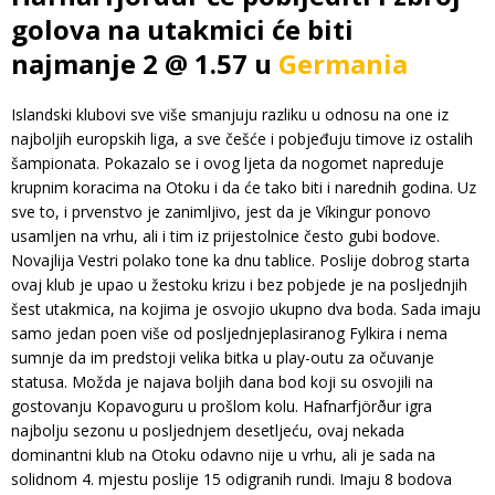
golova na utakmici će biti
najmanje 2 @ 1.57 u
Germania
Islandski klubovi sve više smanjuju razliku u odnosu na one iz
najboljih europskih liga, a sve češće i pobjeđuju timove iz ostalih
šampionata. Pokazalo se i ovog ljeta da nogomet napreduje
krupnim koracima na Otoku i da će tako biti i narednih godina. Uz
sve to, i prvenstvo je zanimljivo, jest da je Víkingur ponovo
usamljen na vrhu, ali i tim iz prijestolnice često gubi bodove.
Novajlija Vestri polako tone ka dnu tablice. Poslije dobrog starta
ovaj klub je upao u žestoku krizu i bez pobjede je na posljednjih
šest utakmica, na kojima je osvojio ukupno dva boda. Sada imaju
samo jedan poen više od posljednjeplasiranog Fylkira i nema
sumnje da im predstoji velika bitka u play-outu za očuvanje
statusa. Možda je najava boljih dana bod koji su osvojili na
gostovanju Kopavoguru u prošlom kolu. Hafnarfjörður igra
najbolju sezonu u posljednjem desetljeću, ovaj nekada
dominantni klub na Otoku odavno nije u vrhu, ali je sada na
solidnom 4. mjestu poslije 15 odigranih rundi. Imaju 8 bodova