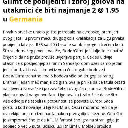
Glimt će pobijediti i zbroj golova na
utakmici će biti najmanje 2 @ 1.95
u
Germania
Prvak Norveške uradio je što je trebalo na evropskoj premijeri
ovog ljeta i u prvom meču drugog kola kvalifikacija za Ligu prvaka
pobijedio latvijski RFS sa 4:0 i tako je sa obje noge u trećem kolu.
Što se domaćeg prvenstva tiče, Bodø/Glimt je i dalje lider unatoč
činjenici da ne pruža previše uvjerljive partije. Čak su u dvije
utakmice s posljednjeplasiranim Sandefjordom uzeli samo jedan
jedini bod, ali i ostali timovi iz vrha često gube bodove i
Bodø/Glimt trenutno ima 6 bodova više od drugoplasiranog
Branna i jedan meč manje odigran. Sva je prilika da će titula ostati
na sjeveru Norveške i po završetku ovog šampionata. Bodø/Glimt
planira napad na grupnu fazu Lige prvaka i zato žele da se što
više odvoje na tabeli i u potpunosti se posvete Europi. Sada
gostuju kod novajlije u ligi KFUM-a u Oslu i moramo reći da je
ova ekipa prijatno iznenadila nakon prvog dijela sezone. Ono što
je simptomatično je da KFUM fantastično igra na strani gdje je
pobijedio već 5 puta, uključujući i trijumf u Moldeu prošlog