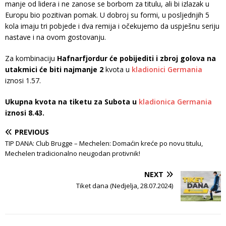
manje od lidera i ne zanose se borbom za titulu, ali bi izlazak u
Europu bio pozitivan pomak. U dobroj su formi, u posljednjih 5
kola imaju tri pobjede i dva remija i očekujemo da uspješnu seriju
nastave i na ovom gostovanju.
Za kombinaciju
Hafnarfjordur će pobijediti i zbroj golova na
utakmici će biti najmanje 2
kvota u
kladionici Germania
iznosi 1.57.
Ukupna kvota na tiketu za Subota u
kladionica Germania
iznosi 8.43.
PREVIOUS
TIP DANA: Club Brugge – Mechelen: Domaćin kreće po novu titulu,
Mechelen tradicionalno neugodan protivnik!
NEXT
Tiket dana (Nedjelja, 28.07.2024)