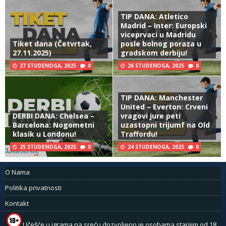
TIP DANA: Atletico
Madrid – Inter: Europski
viceprvaci u Madridu
Tiket dana (Četvrtak,
posle bolnog poraza u
27.11.2025)
gradskom derbiju!
27 STUDENOGA, 2025
0
26 STUDENOGA, 2025
0
TIP DANA: Manchester
United – Everton: Crveni
DERBI DANA: Chelsea –
vragovi jure peti
Barcelona: Nogometni
uzastopni trijumf na Old
klasik u Londonu!
Traffordu!
25 STUDENOGA, 2025
0
24 STUDENOGA, 2025
0
O Nama
Politika privatnosti
Kontakt
Učešće u igrama na sreću dozvoljeno je osobama starijim od 18