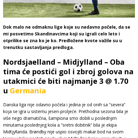
Dok malo ne odmaknu lige koje su nedavno počele, da se
mi posvetimo Skandinavcima koji su igrali celo leto i
otprilike se zna ko je ko. Predložene kvote važile su u
trenutku sastavljanja predloga.
Nordsjaelland – Midjylland – Oba
tima će postići gol i zbroj golova na
utakmici će biti najmanje 3 @ 1.70
u
Germania
Danska liga nije odavno počela i jedina je od onih sa ”severa”
koja se igra u sistemu jesen-proljeće. Prethodna sezona bila je
više nego dramatična, šampiona smo dobili u poslednjim
minutama poslednjeg kola a ”sretni dobitnik” bila je ekipa
Midtjyllanda. Brøndby nije uspio osvojiti makar bod na svom