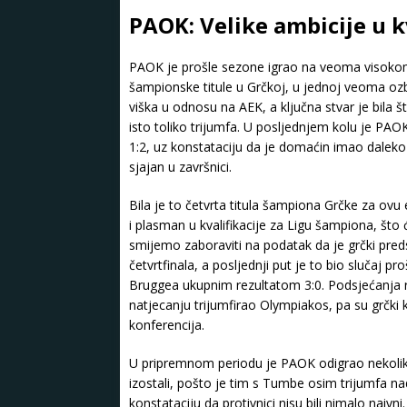
PAOK: Velike ambicije u k
PAOK je prošle sezone igrao na veoma visokom 
šampionske titule u Grčkoj, u jednoj veoma ozbi
viška u odnosu na AEK, a ključna stvar je bila št
isto toliko trijumfa. U posljednjem kolu je PA
1:2, uz konstataciju da je domaćin imao daleko
sjajan u završnici.
Bila je to četvrta titula šampiona Grčke za ovu
i plasman u kvalifikacije za Ligu šampiona, što ć
smijemo zaboraviti na podatak da je grčki pred
četvrtfinala, a posljednji put je to bio slučaj p
Bruggea ukupnim rezultatom 3:0. Podsjećanja r
natjecanju trijumfirao Olympiakos, pa su grčki 
konferencija.
U pripremnom periodu je PAOK odigrao nekoliko 
izostali, pošto je tim s Tumbe osim trijumfa n
konstataciju da protivnici nisu bili nimalo naiv