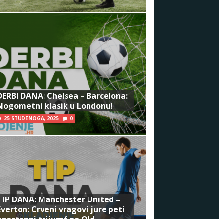
DERBI DANA: Chelsea – Barcelona:
Nogometni klasik u Londonu!
25 STUDENOGA, 2025
0
TIP DANA: Manchester United –
Everton: Crveni vragovi jure peti
uzastopni trijumf na Old