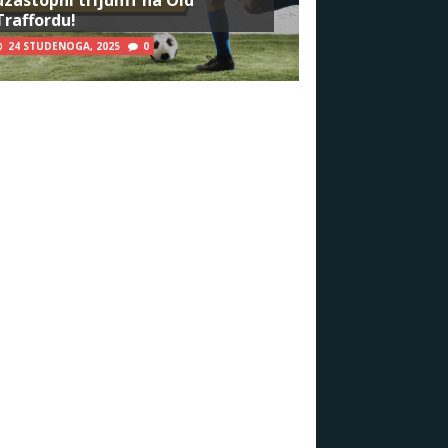
Traffordu!
24 STUDENOGA, 2025
0