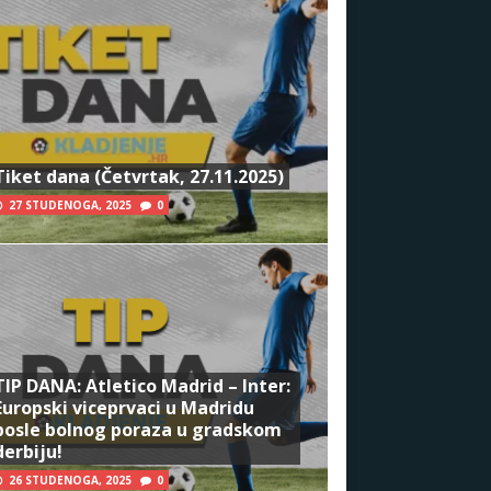
Tiket dana (Četvrtak, 27.11.2025)
27 STUDENOGA, 2025
0
TIP DANA: Atletico Madrid – Inter:
Europski viceprvaci u Madridu
posle bolnog poraza u gradskom
derbiju!
26 STUDENOGA, 2025
0