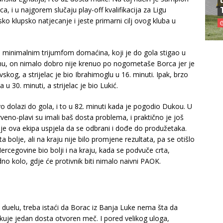
, i u najgorem slučaju play-off kvalifikacija za Ligu
ko klupsko natjecanje i jeste primarni cilj ovog kluba u
en minimalnim trijumfom domaćina, koji je do gola stigao u
anu, on nimalo dobro nije krenuo po nogometaše Borca jer je
kog, a strijelac je bio Ibrahimoglu u 16. minuti. Ipak, brzo
 30. minuti, a strijelac je bio Lukić.
 dolazi do gola, i to u 82. minuti kada je pogodio Dukou. U
veno-plavi su imali baš dosta problema, i praktično je još
je ova ekipa uspjela da se odbrani i dođe do produžetaka.
a bolje, ali na kraju nije bilo promjene rezultata, pa se otišlo
ercegovine bio bolji i na kraju, kada se podvuče crta,
 kolo, gdje će protivnik biti nimalo naivni PAOK.
 duelu, treba istaći da Borac iz Banja Luke nema šta da
ekuje jedan dosta otvoren meč. I pored velikog uloga,