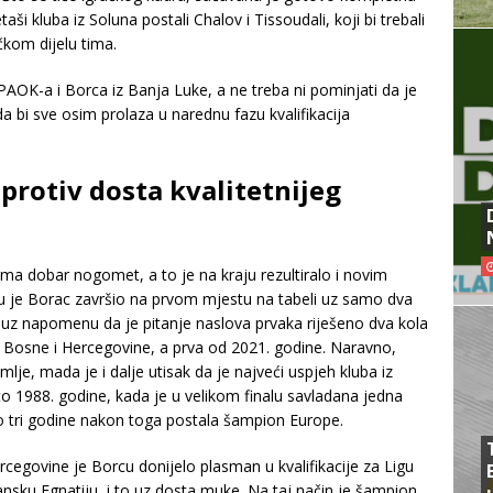
i kluba iz Soluna postali Chalov i Tissoudali, koji bi trebali
kom dijelu tima.
AOK-a i Borca iz Banja Luke, a ne treba ni pominjati da je
da bi sve osim prolaza u narednu fazu kvalifikacija
protiv dosta kvalitetnijeg
ma dobar nogomet, a to je na kraju rezultiralo i novim
u je Borac završio na prvom mjestu na tabeli uz samo dva
, uz napomenu da je pitanje naslova prvaka riješeno dva kola
vaka Bosne i Hercegovine, a prva od 2021. godine. Naravno,
e, mada je i dalje utisak da je najveći uspjeh kluba iz
to 1988. godine, kada je u velikom finalu savladana jedna
o tri godine nakon toga postala šampion Europe.
egovine je Borcu donijelo plasman u kvalifikacije za Ligu
bansku Egnatiju, i to uz dosta muke. Na taj način je šampion