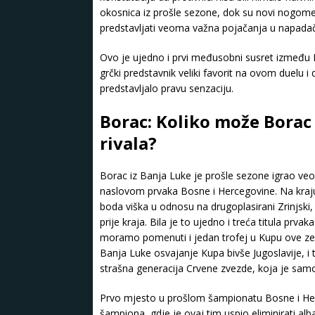
okosnica iz prošle sezone, dok su novi nogometaš
predstavljati veoma važna pojačanja u napadač
Ovo je ujedno i prvi međusobni susret između P
grčki predstavnik veliki favorit na ovom duelu i 
predstavljalo pravu senzaciju.
Borac: Koliko može Borac 
rivala?
Borac iz Banja Luke je prošle sezone igrao veo
naslovom prvaka Bosne i Hercegovine. Na kraj
boda viška u odnosu na drugoplasirani Zrinjski
prije kraja. Bila je to ujedno i treća titula pr
moramo pomenuti i jedan trofej u Kupu ove zemlj
Banja Luke osvajanje Kupa bivše Jugoslavije, i 
strašna generacija Crvene zvezde, koja je sam
Prvo mjesto u prošlom šampionatu Bosne i Herc
šampiona, gdje je ovaj tim uspio eliminirati al