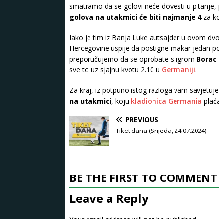
smatramo da se golovi neće dovesti u pitanje
golova na utakmici će biti najmanje 4
za ko
Iako je tim iz Banja Luke autsajder u ovom dvo
Hercegovine uspije da postigne makar jedan 
preporučujemo da se oprobate s igrom
Borac 
sve to uz sjajnu kvotu 2.10 u
Germaniji
.
Za kraj, iz potpuno istog razloga vam savjetuj
na utakmici
, koju
kladionica Germania
plaća
PREVIOUS
Tiket dana (Srijeda, 24.07.2024)
BE THE FIRST TO COMMENT
Leave a Reply