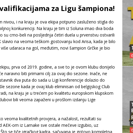
valifikacijama za Ligu šampiona!
nivou, i na kraju je ova ekipa potpuno zasluženo stigla do
ljnoj konkurenciji. Na kraju je tim iz Soluna imao dva boda
o su crno-beli na posljednja četiri duela u prvenstvu ostvarili
OK slavio na veoma teškom gostovanju kod Arisa, kada je bilo
 više udaraca na gol, međutim, novi šampion Grčke je bio
 ekipu, prva od 2019. godine, a sve to je ovom klubu donijelo
e naravno biti primarni cilj za ovaj dio sezone. Inače, ne
stavnik dva puta do sada u Ligi konferencije dolazio do
rošle sezone kada je ovaj klub eliminisan od belgijskog Club
adi, na kraju je u trećem po kvalitetu europskom klupskom
klubovi bili veoma zapaženi u prošlom izdanju Lige
veoma kvalitetnih provjera, a nažalost, rezultati su
ad AEK-om iz Larnake sve ostale mečeve izgubio, uz
ni. Što se tiče igračkog kadra, sačuvana je gotovo kompletna