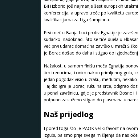
BiH izborio još najmanje šest europskih utakmica
konferencija, a upravo treće po kvalitetu europs
kvalifikacijama za Ligu šampiona.
Prvi meč u Banja Luci protiv Egnatije je završ
sudačkoj nadoknadi. Što se tiče duela u Elbas
već prvi udarac domaćina završio u mreži Šiškovs
je Borac došao do daha i stigao do izjednačenja u
Nažalost, u samom finišu meča Egnatija ponovo
tim trenucima, i onim nakon primljenog gola, cr
jedan pogodak visio u zraku, međutim, nekako 
Taj dio igre je Borac, ruku na srce, odigrao dost
u penal završnicu, gdje je predstavnik Bosne i H
potpuno zasluženo stigao do plasmana u naredno
Naš prijedlog
I pored toga što je PAOK veliki favorit na ovom
izgubi, pa smo prije svega mišljenja da nas oč