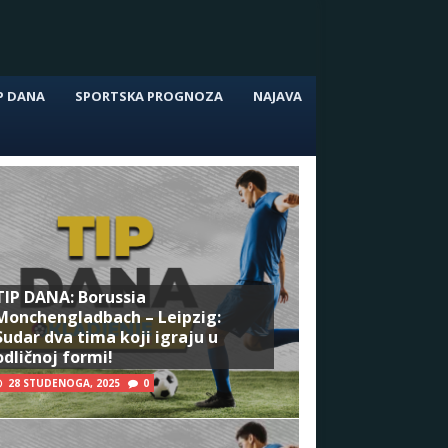
P DANA
SPORTSKA PROGNOZA
NAJAVA
TIP DANA: Borussia
Monchengladbach – Leipzig:
Sudar dva tima koji igraju u
odličnoj formi!
28 STUDENOGA, 2025
0