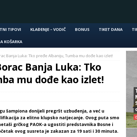
TNI TIPOVI
KLAĐENJE – VODIČ
BONUS
TIKET DANA
TI
NA KOŠARKA
ac Banja Luka: Tko pređe Albaniju, Tumba mu dođe kao izlet!
orac Banja Luka: Tko
mba mu dođe kao izlet!
gu šampiona donijeli pregršt uzbuđenja, a već u
lifikacija za elitno klupsko natjecanje. Ovog puta smo
metaši grčkog PAOK-a ugostiti predstavnika Bosne i
očetak ovog susreta je zakazan za 19 sati i 30 minuta.