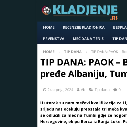
HOME
RECENZIJE KLADIONICA
BESPLA
PRVENSTVA
MEČ DANA TENIS
TIP DA
HOME
TIP DANA
TIP DANA: PAOK – Bor
TIP DANA: PAOK – B
pređe Albaniju, Tu
24 srpnja, 2024
VN
Tip dana
0
U utorak su nam mečevi kvalifikacija za Li
srijedu nas očekuju preostala tri meča kva
se odlučili za meč na Tumbi gdje će nogo
Hercegovine, ekipu Borca iz Banja Luke. P