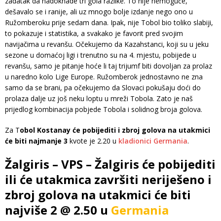
zadatak da nadoknade tri gola razlike. To nije nemoguće,
dešavalo se i ranije, ali uz mnogo bolje izdanje nego ono u
Ružomberoku prije sedam dana. Ipak, nije Tobol bio toliko slabiji,
to pokazuje i statistika, a svakako je favorit pred svojim
navijačima u revanšu. Očekujemo da Kazahstanci, koji su u jeku
sezone u domaćoj ligi i trenutno su na 4. mjestu, pobijede u
revanšu, samo je pitanje hoće li taj trijumf biti dovoljan za prolaz
u naredno kolo Lige Europe. Ružomberok jednostavno ne zna
samo da se brani, pa očekujemo da Slovaci pokušaju doći do
prolaza dalje uz još neku loptu u mreži Tobola. Zato je naš
prijedlog kombinacija pobjede Tobola i solidnog broja golova.
Za T
obol Kostanay će pobijediti i zbroj golova na utakmici
će biti najmanje 3
kvote je 2.20 u
kladionici Germania
.
Žalgiris – VPS – Žalgiris će pobijediti
ili će utakmica završiti neriješeno i
zbroj golova na utakmici će biti
najviše 2 @ 2.50 u
Germania