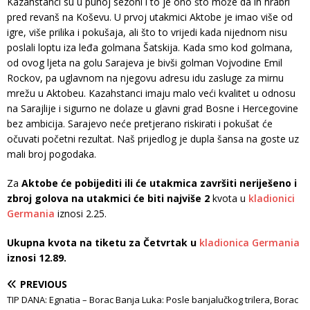
Kazahstanci su u punoj sezoni i to je ono što može da ih hrabri
pred revanš na Koševu. U prvoj utakmici Aktobe je imao više od
igre, više prilika i pokušaja, ali što to vrijedi kada nijednom nisu
poslali loptu iza leđa golmana Šatskija. Kada smo kod golmana,
od ovog ljeta na golu Sarajeva je bivši golman Vojvodine Emil
Rockov, pa uglavnom na njegovu adresu idu zasluge za mirnu
mrežu u Aktobeu. Kazahstanci imaju malo veći kvalitet u odnosu
na Sarajlije i sigurno ne dolaze u glavni grad Bosne i Hercegovine
bez ambicija. Sarajevo neće pretjerano riskirati i pokušat će
očuvati početni rezultat. Naš prijedlog je dupla šansa na goste uz
mali broj pogodaka.
Za
Aktobe će pobijediti ili će utakmica završiti neriješeno i
zbroj golova na utakmici će biti najviše 2
kvota u
kladionici
Germania
iznosi 2.25.
Ukupna kvota na tiketu za Četvrtak u
kladionica Germania
iznosi 12.89.
PREVIOUS
TIP DANA: Egnatia – Borac Banja Luka: Posle banjalučkog trilera, Borac