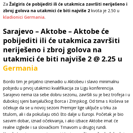
Za
Žalgiris će pobijediti ili će utakmica završiti neriješeno i
zbroj golova na utakmici će biti najviše 2
kvota je 2.50 u
kladionici Germania
.
Sarajevo – Aktobe – Aktobe će
pobijediti ili će utakmica završiti
neriješeno i zbroj golova na
utakmici će biti najviše 2 @ 2.25 u
Germania
Bordo tim je prijatno iznenadio u Aktobeu i slavio minimalnu
pobjedu u prvoj utakmici kvalifikacija za Ligu konferencija.
Sarajevo nema iza sebe dobru sezonu, završili su je bez trofeja i u
dubokoj sjeni banjalučkog Borca i Zrinjskog. Od tima s Koševa se
očekuje da se u novoj sezoni Premijer lige uključe u trku za
titulom, ali i da pokušaju otići što dalje u Europi. Početak je bio
sasvim dobar, iznad očekivanja, i ako izbace Aktobe imat će
realne izglede i sa slovačkom Trnavom u drugoj rundi.