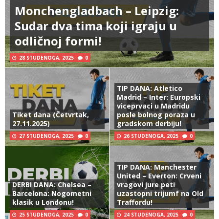
Monchengladbach – Leipzig:
Sudar dva tima koji igraju u
odličnoj formi!
28 STUDENOGA, 2025
0
TIP DANA: Atletico
Madrid – Inter: Europski
viceprvaci u Madridu
Tiket dana (Četvrtak,
posle bolnog poraza u
27.11.2025)
gradskom derbiju!
27 STUDENOGA, 2025
0
26 STUDENOGA, 2025
0
TIP DANA: Manchester
United – Everton: Crveni
DERBI DANA: Chelsea –
vragovi jure peti
Barcelona: Nogometni
uzastopni trijumf na Old
klasik u Londonu!
Traffordu!
25 STUDENOGA, 2025
0
24 STUDENOGA, 2025
0