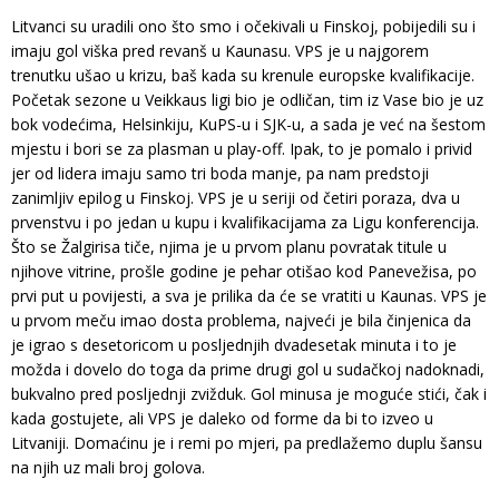
Litvanci su uradili ono što smo i očekivali u Finskoj, pobijedili su i
imaju gol viška pred revanš u Kaunasu. VPS je u najgorem
trenutku ušao u krizu, baš kada su krenule europske kvalifikacije.
Početak sezone u Veikkaus ligi bio je odličan, tim iz Vase bio je uz
bok vodećima, Helsinkiju, KuPS-u i SJK-u, a sada je već na šestom
mjestu i bori se za plasman u play-off. Ipak, to je pomalo i privid
jer od lidera imaju samo tri boda manje, pa nam predstoji
zanimljiv epilog u Finskoj. VPS je u seriji od četiri poraza, dva u
prvenstvu i po jedan u kupu i kvalifikacijama za Ligu konferencija.
Što se Žalgirisa tiče, njima je u prvom planu povratak titule u
njihove vitrine, prošle godine je pehar otišao kod Panevežisa, po
prvi put u povijesti, a sva je prilika da će se vratiti u Kaunas. VPS je
u prvom meču imao dosta problema, najveći je bila činjenica da
je igrao s desetoricom u posljednjih dvadesetak minuta i to je
možda i dovelo do toga da prime drugi gol u sudačkoj nadoknadi,
bukvalno pred posljednji zvižduk. Gol minusa je moguće stići, čak i
kada gostujete, ali VPS je daleko od forme da bi to izveo u
Litvaniji. Domaćinu je i remi po mjeri, pa predlažemo duplu šansu
na njih uz mali broj golova.