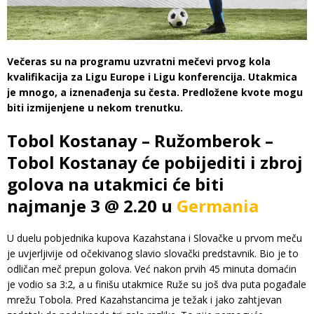
Večeras su na programu uzvratni mečevi prvog kola
kvalifikacija za Ligu Europe i Ligu konferencija. Utakmica
je mnogo, a iznenađenja su česta. Predložene kvote mogu
biti izmijenjene u nekom trenutku.
Tobol Kostanay – Ružomberok –
Tobol Kostanay će pobijediti i zbroj
golova na utakmici će biti
najmanje 3 @ 2.20 u
Germania
U duelu pobjednika kupova Kazahstana i Slovačke u prvom meču
je uvjerljivije od očekivanog slavio slovački predstavnik. Bio je to
odličan meč prepun golova. Već nakon prvih 45 minuta domaćin
je vodio sa 3:2, a u finišu utakmice Ruže su još dva puta pogađale
mrežu Tobola. Pred Kazahstancima je težak i jako zahtjevan