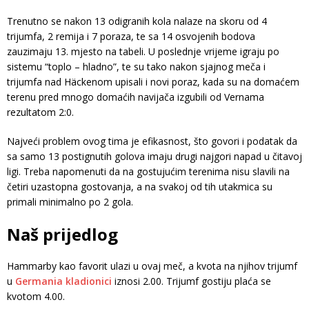
Trenutno se nakon 13 odigranih kola nalaze na skoru od 4
trijumfa, 2 remija i 7 poraza, te sa 14 osvojenih bodova
zauzimaju 13. mjesto na tabeli. U poslednje vrijeme igraju po
sistemu “toplo – hladno”, te su tako nakon sjajnog meča i
trijumfa nad Häckenom upisali i novi poraz, kada su na domaćem
terenu pred mnogo domaćih navijača izgubili od Vernama
rezultatom 2:0.
Najveći problem ovog tima je efikasnost, što govori i podatak da
sa samo 13 postignutih golova imaju drugi najgori napad u čitavoj
ligi. Treba napomenuti da na gostujućim terenima nisu slavili na
četiri uzastopna gostovanja, a na svakoj od tih utakmica su
primali minimalno po 2 gola.
Naš prijedlog
Hammarby kao favorit ulazi u ovaj meč, a kvota na njihov trijumf
u
Germania kladionici
iznosi 2.00. Trijumf gostiju plaća se
kvotom 4.00.