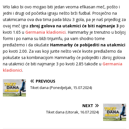
Vrlo lako bi ovo mogao biti jedan veoma efikasan meč, pošto i
jedni i drugi od početka igraju nešto brži fudbal. Prosječno na
utakmicama ova dva tima pada blizu 3 gola, pa je naš prijedlog za
ovaj meč igra
zbroj golova na utakmici će biti najmanje 3
po
kvoti 1.65 u
Germania kladionici
. Hammarby je trenutno u boljoj
formi i po nama su bliži trijumfu, pa vam shodno tome
predlažemo i da okušate
Hammarby će pobijediti na utakmici
po kvoti 2.00. Za vas koji jurite nešto veće kvote predlažemo da
pokušate sa kombinacijom Hammarby će pobijediti i zbroj golova
na utakmici će biti najmanje 3 po kvoti 2.85 takođe u
Germania
kladionici
.
PREVIOUS
Tiket dana (Ponedjeljak, 15.07.2024)
NEXT
Tiket dana (Utorak, 16.07.2024)