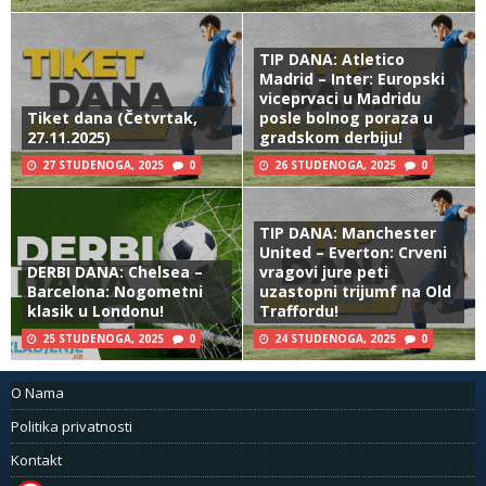
TIP DANA: Atletico
Madrid – Inter: Europski
viceprvaci u Madridu
Tiket dana (Četvrtak,
posle bolnog poraza u
27.11.2025)
gradskom derbiju!
27 STUDENOGA, 2025
0
26 STUDENOGA, 2025
0
TIP DANA: Manchester
United – Everton: Crveni
DERBI DANA: Chelsea –
vragovi jure peti
Barcelona: Nogometni
uzastopni trijumf na Old
klasik u Londonu!
Traffordu!
25 STUDENOGA, 2025
0
24 STUDENOGA, 2025
0
O Nama
Politika privatnosti
Kontakt