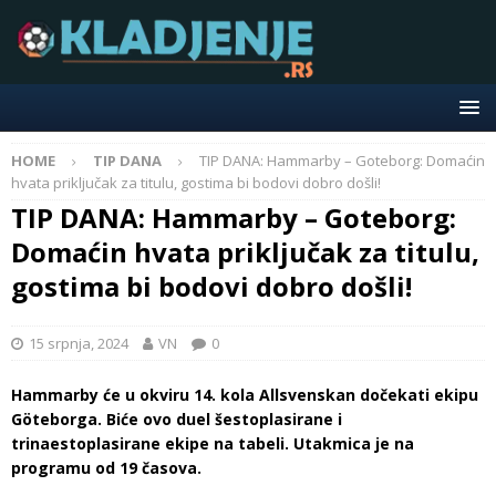
HOME
TIP DANA
TIP DANA: Hammarby – Goteborg: Domaćin
hvata priključak za titulu, gostima bi bodovi dobro došli!
TIP DANA: Hammarby – Goteborg:
Domaćin hvata priključak za titulu,
gostima bi bodovi dobro došli!
15 srpnja, 2024
VN
0
Hammarby će u okviru 14. kola Allsvenskan dočekati ekipu
Göteborga. Biće ovo duel šestoplasirane i
trinaestoplasirane ekipe na tabeli. Utakmica je na
programu od 19 časova.