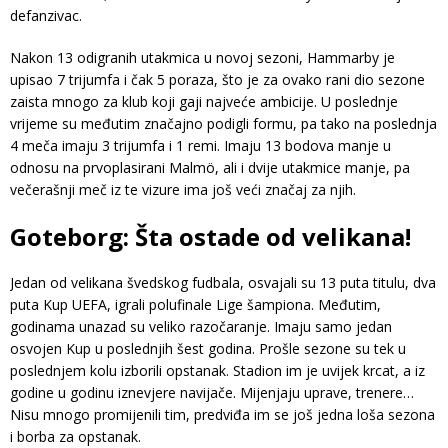
defanzivac.
Nakon 13 odigranih utakmica u novoj sezoni, Hammarby je
upisao 7 trijumfa i čak 5 poraza, što je za ovako rani dio sezone
zaista mnogo za klub koji gaji najveće ambicije. U poslednje
vrijeme su međutim značajno podigli formu, pa tako na poslednja
4 meča imaju 3 trijumfa i 1 remi. Imaju 13 bodova manje u
odnosu na prvoplasirani Malmö, ali i dvije utakmice manje, pa
večerašnji meč iz te vizure ima još veći značaj za njih.
Goteborg: Šta ostade od velikana!
Jedan od velikana švedskog fudbala, osvajali su 13 puta titulu, dva
puta Kup UEFA, igrali polufinale Lige šampiona. Međutim,
godinama unazad su veliko razočaranje. Imaju samo jedan
osvojen Kup u poslednjih šest godina. Prošle sezone su tek u
poslednjem kolu izborili opstanak. Stadion im je uvijek krcat, a iz
godine u godinu iznevjere navijače. Mijenjaju uprave, trenere…
Nisu mnogo promijenili tim, predviđa im se još jedna loša sezona
i borba za opstanak.