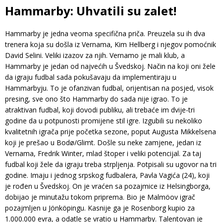
Hammarby: Uhvatili su zalet!
Hammarby je jedna veoma specifična priča. Preuzela su ih dva
trenera koja su došla iz Vernama, Kim Hellberg i njegov pomoćnik
David Selini. Veliki izazov za njih. Vernamo je mali klub, a
Hammarby je jedan od najvećih u Švedskoj. Način na koji oni žele
da igraju fudbal sada pokušavaju da implementiraju u
Hammarbyju. To je ofanzivan fudbal, orijentisan na posjed, visok
presing, sve ono što Hammarby do sada nije igrao. To je
atraktivan fudbal, koji dovodi publiku, ali trebaće im dvije-tri
godine da u potpunosti promijene stil igre. Izgubili su nekoliko
kvalitetnih igrača prije početka sezone, poput Augusta Mikkelsena
koji je prešao u Bodø/Glimt. Došle su neke zamjene, jedan iz
Vernama, Fredrik Winter, mlad štoper i veliki potencijal. Za taj
fudbal koji žele da igraju treba strpljenja. Potpisali su ugovor na tri
godine. Imaju i jednog srpskog fudbalera, Pavla Vagića (24), koji
je rođen u Švedskoj. On je vraćen sa pozajmice iz Helsingborga,
dobijao je minutažu tokom priprema. Bio je Malmöov igrač
pozajmljen u Jönköpingu. Kasnije ga je Rosenborg kupio za
1.000.000 evra, a odatle se vratio u Hammarby. Talentovan je