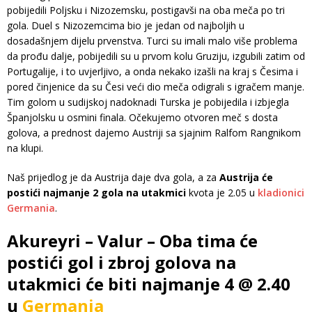
pobijedili Poljsku i Nizozemsku, postigavši na oba meča po tri
gola. Duel s Nizozemcima bio je jedan od najboljih u
dosadašnjem dijelu prvenstva. Turci su imali malo više problema
da prođu dalje, pobijedili su u prvom kolu Gruziju, izgubili zatim od
Portugalije, i to uvjerljivo, a onda nekako izašli na kraj s Česima i
pored činjenice da su Česi veći dio meča odigrali s igračem manje.
Tim golom u sudijskoj nadoknadi Turska je pobijedila i izbjegla
Španjolsku u osmini finala. Očekujemo otvoren meč s dosta
golova, a prednost dajemo Austriji sa sjajnim Ralfom Rangnikom
na klupi.
Naš prijedlog je da Austrija daje dva gola, a za
Austrija će
postići najmanje 2 gola na utakmici
kvota je 2.05 u
kladionici
Germania
.
Akureyri – Valur – Oba tima će
postići gol i zbroj golova na
utakmici će biti najmanje 4 @ 2.40
u
Germania