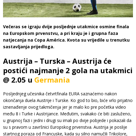
Večeras se igraju dvije posljednje utakmice osmine finala
na Europskom prvenstvu, a pri kraju je i grupna faza
natjecanja na Copa América. Kvota su vrijedile u trenutku
sastavljanja prijedloga.
Austrija – Turska – Austrija će
postići najmanje 2 gola na utakmici
@ 2.05 u
Germania
Posljednjeg učesnika četvrtfinala EURA saznaćemo nakon
okončanja duela Austrije i Turske. Ko god to bio, biće vrlo prijatno
iznenađenje ovog takmičenja jer je malo ko pre početka video
među 8 i Turke i Austrijance. Međutim, svakako će biti zasluženo,
u grupnoj fazi i jedni i drugi su imali po dvije pobjede i pokazali da
su s pravom u završnici Europskog prvenstva. Austrija je poslije
startnog poraza od Francuske, kada su silno namučili Trikolore,