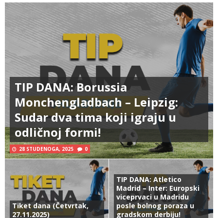
TIP DANA: Borussia
Monchengladbach – Leipzig:
Sudar dva tima koji igraju u
odličnoj formi!
28 STUDENOGA, 2025
0
TIP DANA: Atletico
Madrid – Inter: Europski
viceprvaci u Madridu
Tiket dana (Četvrtak,
posle bolnog poraza u
27.11.2025)
gradskom derbiju!