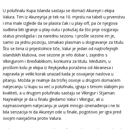
U polufinalu Kupa Islanda sastaju se domaći Akureyri i ekipa
Valura. Tim iz Akureyrija je tek na 10. mjestu na tabeli u prvenstvu
i ima male izglede da se plasira čak i u play-off, pa će njegova
sudbina biti igranje u play-outu i pokušaj da što prije osiguraju
status prvoligaša i za narednu sezonu. I prošle sezone im je,
samo za jednu poziciju, izmakao plasman u doigravanje za titulu.
Što se tima iz prijestolnice tiče, Valur je jedan od najtrofejnijih
islandskih klubova, ove sezone je vrlo dobar i, zajedno s
Víkingurom i Breiðablikom, konkurira za titulu. Međutim, u
prošlom kolu je ekipa iz Reykjavíka poražena od Akranesa i
napravila je veliki korak unazad kada je osvajanje naslova u
pitanju. Možda je realnije da trofej osvoje u drugom domaćem
natjecanju. U kupu su već u polufinalu, igraju s timom slabijim po
kvaliteti, a u drugom polufinalu sastaju se Víkingur i Stjarnan.
Najrealnije je da u finalu gledamo Valur i Víkingur, ali u
najmasovnijem natjecanju je uvijek mnogo iznenađenja i ne bi
bila senzacija ni da Akureyri ode u finale, pogotovo jer igra pred
svojim navijačima protiv Valura.