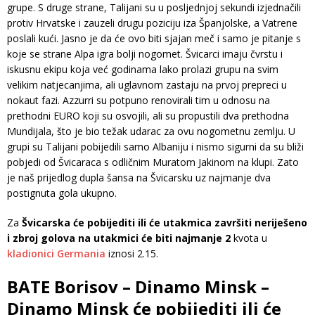
grupe. S druge strane, Talijani su u posljednjoj sekundi izjednačili
protiv Hrvatske i zauzeli drugu poziciju iza Španjolske, a Vatrene
poslali kući. Jasno je da će ovo biti sjajan meč i samo je pitanje s
koje se strane Alpa igra bolji nogomet. Švicarci imaju čvrstu i
iskusnu ekipu koja već godinama lako prolazi grupu na svim
velikim natjecanjima, ali uglavnom zastaju na prvoj prepreci u
nokaut fazi. Azzurri su potpuno renovirali tim u odnosu na
prethodni EURO koji su osvojili, ali su propustili dva prethodna
Mundijala, što je bio težak udarac za ovu nogometnu zemlju. U
grupi su Talijani pobijedili samo Albaniju i nismo sigurni da su bliži
pobjedi od Švicaraca s odličnim Muratom Jakinom na klupi. Zato
je naš prijedlog dupla šansa na Švicarsku uz najmanje dva
postignuta gola ukupno.
Za
Švicarska će pobijediti ili će utakmica završiti neriješeno
i zbroj golova na utakmici će biti najmanje 2
kvota u
kladionici Germania
iznosi 2.15.
BATE Borisov – Dinamo Minsk –
Dinamo Minsk će pobijediti ili će