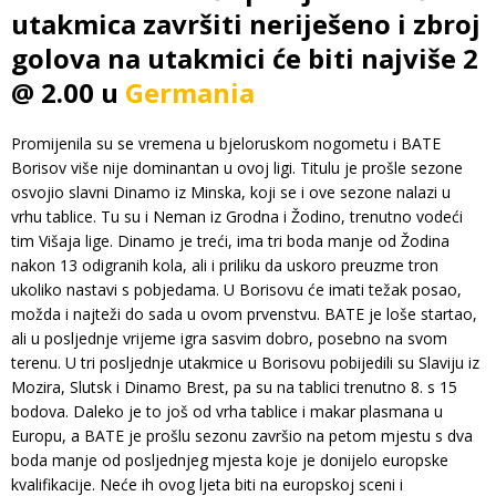
utakmica završiti neriješeno i zbroj
golova na utakmici će biti najviše 2
@ 2.00 u
Germania
Promijenila su se vremena u bjeloruskom nogometu i BATE
Borisov više nije dominantan u ovoj ligi. Titulu je prošle sezone
osvojio slavni Dinamo iz Minska, koji se i ove sezone nalazi u
vrhu tablice. Tu su i Neman iz Grodna i Žodino, trenutno vodeći
tim Višaja lige. Dinamo je treći, ima tri boda manje od Žodina
nakon 13 odigranih kola, ali i priliku da uskoro preuzme tron
ukoliko nastavi s pobjedama. U Borisovu će imati težak posao,
možda i najteži do sada u ovom prvenstvu. BATE je loše startao,
ali u posljednje vrijeme igra sasvim dobro, posebno na svom
terenu. U tri posljednje utakmice u Borisovu pobijedili su Slaviju iz
Mozira, Slutsk i Dinamo Brest, pa su na tablici trenutno 8. s 15
bodova. Daleko je to još od vrha tablice i makar plasmana u
Europu, a BATE je prošlu sezonu završio na petom mjestu s dva
boda manje od posljednjeg mjesta koje je donijelo europske
kvalifikacije. Neće ih ovog ljeta biti na europskoj sceni i