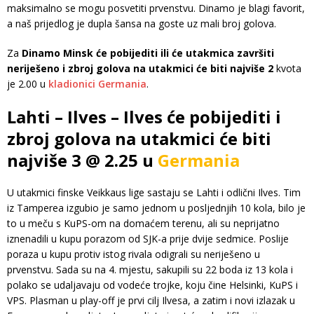
maksimalno se mogu posvetiti prvenstvu. Dinamo je blagi favorit,
a naš prijedlog je dupla šansa na goste uz mali broj golova.
Za
Dinamo Minsk će pobijediti ili će utakmica završiti
neriješeno i zbroj golova na utakmici će biti najviše 2
kvota
je 2.00 u
kladionici Germania
.
Lahti – Ilves – Ilves će pobijediti i
zbroj golova na utakmici će biti
najviše 3 @ 2.25 u
Germania
U utakmici finske Veikkaus lige sastaju se Lahti i odlični Ilves. Tim
iz Tamperea izgubio je samo jednom u posljednjih 10 kola, bilo je
to u meču s KuPS-om na domaćem terenu, ali su neprijatno
iznenadili u kupu porazom od SJK-a prije dvije sedmice. Poslije
poraza u kupu protiv istog rivala odigrali su neriješeno u
prvenstvu. Sada su na 4. mjestu, sakupili su 22 boda iz 13 kola i
polako se udaljavaju od vodeće trojke, koju čine Helsinki, KuPS i
VPS. Plasman u play-off je prvi cilj Ilvesa, a zatim i novi izlazak u