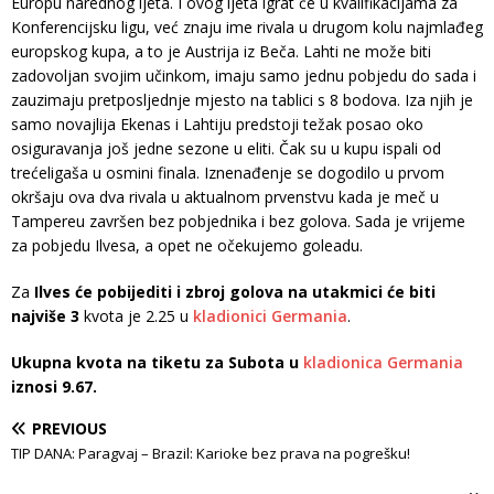
Europu narednog ljeta. I ovog ljeta igrat će u kvalifikacijama za
Konferencijsku ligu, već znaju ime rivala u drugom kolu najmlađeg
europskog kupa, a to je Austrija iz Beča. Lahti ne može biti
zadovoljan svojim učinkom, imaju samo jednu pobjedu do sada i
zauzimaju pretposljednje mjesto na tablici s 8 bodova. Iza njih je
samo novajlija Ekenas i Lahtiju predstoji težak posao oko
osiguravanja još jedne sezone u eliti. Čak su u kupu ispali od
trećeligaša u osmini finala. Iznenađenje se dogodilo u prvom
okršaju ova dva rivala u aktualnom prvenstvu kada je meč u
Tampereu završen bez pobjednika i bez golova. Sada je vrijeme
za pobjedu Ilvesa, a opet ne očekujemo goleadu.
Za
Ilves će pobijediti i zbroj golova na utakmici će biti
najviše 3
kvota je 2.25 u
kladionici Germania
.
Ukupna kvota na tiketu za Subota u
kladionica Germania
iznosi 9.67.
PREVIOUS
TIP DANA: Paragvaj – Brazil: Karioke bez prava na pogrešku!