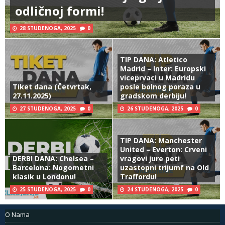
odličnoj formi!
28 STUDENOGA, 2025
0
TIP DANA: Atletico
Madrid – Inter: Europski
viceprvaci u Madridu
Tiket dana (Četvrtak,
posle bolnog poraza u
27.11.2025)
gradskom derbiju!
27 STUDENOGA, 2025
0
26 STUDENOGA, 2025
0
TIP DANA: Manchester
United – Everton: Crveni
DERBI DANA: Chelsea –
vragovi jure peti
Barcelona: Nogometni
uzastopni trijumf na Old
klasik u Londonu!
Traffordu!
25 STUDENOGA, 2025
0
24 STUDENOGA, 2025
0
O Nama