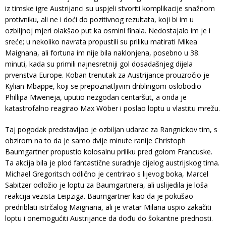
iz timske igre Austrijanci su uspjeli stvoriti komplikacije snažnom
protivniku, ali ne i doći do pozitivnog rezultata, koji bi im u
ozbiljnoj mjeri olakšao put ka osmini finala. Nedostajalo im je i
sreće; u nekoliko navrata propustili su priliku matirati Mikea
Maignana, ali fortuna im nije bila naklonjena, posebno u 38.
minuti, kada su primili najnesretniji gol dosadašnjeg dijela
prvenstva Europe. Koban trenutak za Austrijance prouzročio je
Kylian Mbappe, koji se prepoznatljivim driblingom oslobodio
Phillipa Mweneja, uputio nezgodan centaršut, a onda je
katastrofalno reagirao Max Wöber i poslao loptu u vlastitu mrežu.
Taj pogodak predstavljao je ozbiljan udarac za Rangnickov tim, s
obzirom na to da je samo dvije minute ranije Christoph
Baumgartner propustio kolosalnu priliku pred golom Francuske.
Ta akcija bila je plod fantastične suradnje cijelog austrijskog tima.
Michael Gregoritsch odlično je centrirao s lijevog boka, Marcel
Sabitzer odložio je loptu za Baumgartnera, ali uslijedila je loša
reakcija vezista Leipziga. Baumgartner kao da je pokušao
predriblati istrčalog Maignana, ali je vratar Milana uspio zakačiti
loptu i onemogućiti Austrijance da dođu do šokantne prednosti.