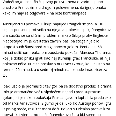
Vodeći pogodak u finišu prvog poluvremena otvorio je puno
prostora Francuzima u drugom poluvremenu, da igraju onako
kako im najviše odgovara – na brze kontranapade.
Austrijanci su pomaknuli linije naprijed i zaigrali rizično, ali su
uspjeli pritisnuti protivnika na njegovu polovicu. Ipak, Rangnickov
tim suočio se sa sličnim problemima kao Srbija protiv Engleske.
Nedostajao im je kvalitetan završni pas, pa stoga nije bilo
stopostotnih šansi pred Maignanovim golom. Pentz je u 68.
minuti odličnom reakcijom zaustavio pokušaj Marcusa Thurama,
koji je dobio priliku igrati kao najistureniji igrač Francuske, ali nije
pokazao ništa. Nije se proslavio ni Olivier Giroud, koji je ušao na
teren u 90. minuti, a u sedmoj minuti nadoknade imao zicer za
2:0.
Ipak, uspio je promašiti čitav gol, pa se dodatno produžila drama.
Bilo je dramatično već u sljedećem napadu pred suprotnim
golom, ali je nakon pokušaja Prassa glavom lopta bila predaleko
od Marka Arnautovića. Sigurno je da, ukoliko Austrija ponovi igru
iz prvog meča, rezultat mora doći. Poljaci su idealan protivnik za
povratak, i vjerujemo da će Rangnickova četa biti spremna