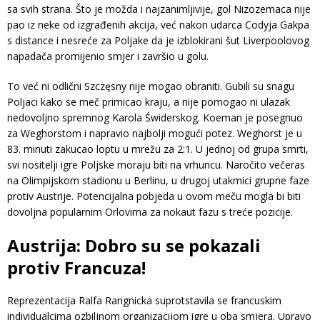
sa svih strana. Što je možda i najzanimljivije, gol Nizozemaca nije
pao iz neke od izgrađenih akcija, već nakon udarca Codyja Gakpa
s distance i nesreće za Poljake da je izblokirani šut Liverpoolovog
napadača promijenio smjer i završio u golu.
To već ni odlični Szczęsny nije mogao obraniti. Gubili su snagu
Poljaci kako se meč primicao kraju, a nije pomogao ni ulazak
nedovoljno spremnog Karola Świderskog. Koeman je posegnuo
za Weghorstom i napravio najbolji mogući potez. Weghorst je u
83. minuti zakucao loptu u mrežu za 2:1. U jednoj od grupa smrti,
svi nositelji igre Poljske moraju biti na vrhuncu. Naročito večeras
na Olimpijskom stadionu u Berlinu, u drugoj utakmici grupne faze
protiv Austrije. Potencijalna pobjeda u ovom meču mogla bi biti
dovoljna popularnim Orlovima za nokaut fazu s treće pozicije.
Austrija: Dobro su se pokazali
protiv Francuza!
Reprezentacija Ralfa Rangnicka suprotstavila se francuskim
individualcima ozbiljnom organizacijom igre u oba smjera. Upravo