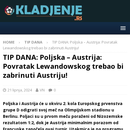
HOME
TIP DANA
TIP DANA: Poljska – Austrija: Povratak
Lewandowskog trebao bi zabrinuti Austriju!
TIP DANA: Poljska – Austrija:
Povratak Lewandowskog trebao bi
zabrinuti Austriju!
21 lipnja, 2024
VN
0
Poljska i Austrija će u okviru 2. kola Europskog prvenstva
grupe D odigrati svoj meč na Olimpijskom stadionu u
Berlinu. Poljaci su u prvom meču poraženi od Nizozemske
rezultatom 1:2, dok je Austrija minimalnim porazom od
Francuske započela ovaj turnir. Utakmica je na programu