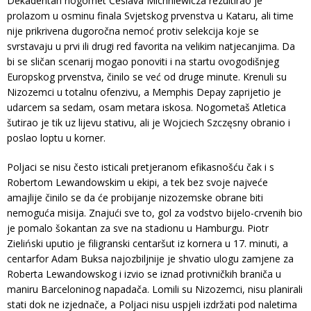
Dekadentan nogomet Česlava Michniewicza rezultirao je
prolazom u osminu finala Svjetskog prvenstva u Kataru, ali time
nije prikrivena dugoročna nemoć protiv selekcija koje se
svrstavaju u prvi ili drugi red favorita na velikim natjecanjima. Da
bi se sličan scenarij mogao ponoviti i na startu ovogodišnjeg
Europskog prvenstva, činilo se već od druge minute. Krenuli su
Nizozemci u totalnu ofenzivu, a Memphis Depay zaprijetio je
udarcem sa sedam, osam metara iskosa. Nogometaš Atletica
šutirao je tik uz lijevu stativu, ali je Wojciech Szczęsny obranio i
poslao loptu u korner.
Poljaci se nisu često isticali pretjeranom efikasnošću čak i s
Robertom Lewandowskim u ekipi, a tek bez svoje najveće
amajlije činilo se da će probijanje nizozemske obrane biti
nemoguća misija. Znajući sve to, gol za vodstvo bijelo-crvenih bio
je pomalo šokantan za sve na stadionu u Hamburgu. Piotr
Zieliński uputio je filigranski centaršut iz kornera u 17. minuti, a
centarfor Adam Buksa najozbiljnije je shvatio ulogu zamjene za
Roberta Lewandowskog i izvio se iznad protivničkih braniča u
maniru Barceloninog napadača. Lomili su Nizozemci, nisu planirali
stati dok ne izjednače, a Poljaci nisu uspjeli izdržati pod naletima