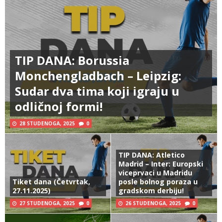
TIP DANA: Borussia
Monchengladbach – Leipzig:
Sudar dva tima koji igraju u
odličnoj formi!
28 STUDENOGA, 2025
0
TIP DANA: Atletico
Madrid – Inter: Europski
viceprvaci u Madridu
Tiket dana (Četvrtak,
posle bolnog poraza u
27.11.2025)
gradskom derbiju!
27 STUDENOGA, 2025
0
26 STUDENOGA, 2025
0