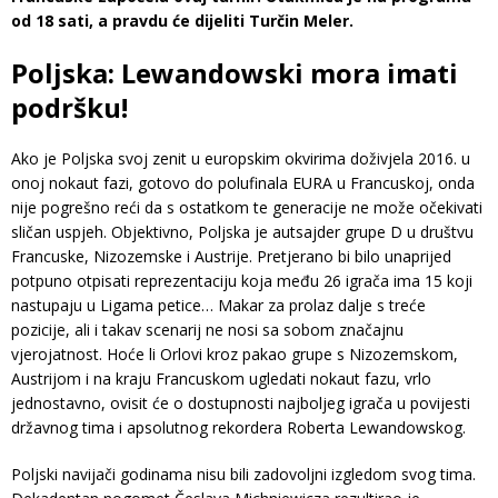
od 18 sati, a pravdu će dijeliti Turčin Meler.
Poljska: Lewandowski mora imati
podršku!
Ako je Poljska svoj zenit u europskim okvirima doživjela 2016. u
onoj nokaut fazi, gotovo do polufinala EURA u Francuskoj, onda
nije pogrešno reći da s ostatkom te generacije ne može očekivati
sličan uspjeh. Objektivno, Poljska je autsajder grupe D u društvu
Francuske, Nizozemske i Austrije. Pretjerano bi bilo unaprijed
potpuno otpisati reprezentaciju koja među 26 igrača ima 15 koji
nastupaju u Ligama petice… Makar za prolaz dalje s treće
pozicije, ali i takav scenarij ne nosi sa sobom značajnu
vjerojatnost. Hoće li Orlovi kroz pakao grupe s Nizozemskom,
Austrijom i na kraju Francuskom ugledati nokaut fazu, vrlo
jednostavno, ovisit će o dostupnosti najboljeg igrača u povijesti
državnog tima i apsolutnog rekordera Roberta Lewandowskog.
Poljski navijači godinama nisu bili zadovoljni izgledom svog tima.