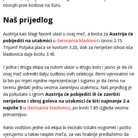
osvojiti prve bodove na Euru.
Naš prijedlog
Austrija kao blagi favorit ulazi u ovaj meč, a kvota za
Austrija će
pobijediti na utakmici
u
Germania kladionici
iznosi 2.15.
Trijumf Poljaka plaća se kvotom 3.20, dok za neriješen ishod ista
kladionica daje kvotu 3.40.
I jedna i druga ekipa sa nulom ulaze u drugo kolo i jasno je da će
ovaj meč odrediti dalju sudbinu ovih selekcija. Remi vjerovatno ne
bi bio po mjeri nijedne reprezentacije i sigurno je da ćemo na
terenu gledati jednu veoma zanimljivu utakmicu. Naš prijedlog je
da pokušate s igrom
Austrija će pobijediti ili će završiti
neriješeno i zbroj golova na utakmici će biti najmanje 2 a
najviše 5
u
Germania kladionici
, po kvoti 1.85 izgleda veoma
primamljivo.
Rano vođstvo jedne od ekipa bi iniciralo totalni nogomet i pošto
vjerujemo u takav rasplet meča, za vas hrabrije predlažemo da