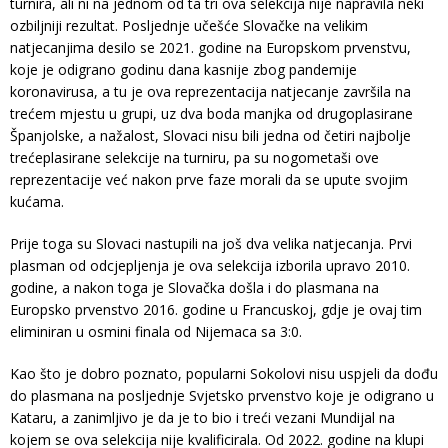
turnira, ali ni na jednom od ta tri ova selekcija nije napravila neki
ozbiljniji rezultat. Posljednje učešće Slovačke na velikim
natjecanjima desilo se 2021. godine na Europskom prvenstvu,
koje je odigrano godinu dana kasnije zbog pandemije
koronavirusa, a tu je ova reprezentacija natjecanje završila na
trećem mjestu u grupi, uz dva boda manjka od drugoplasirane
Španjolske, a nažalost, Slovaci nisu bili jedna od četiri najbolje
trećeplasirane selekcije na turniru, pa su nogometaši ove
reprezentacije već nakon prve faze morali da se upute svojim
kućama.
Prije toga su Slovaci nastupili na još dva velika natjecanja. Prvi
plasman od odcjepljenja je ova selekcija izborila upravo 2010.
godine, a nakon toga je Slovačka došla i do plasmana na
Europsko prvenstvo 2016. godine u Francuskoj, gdje je ovaj tim
eliminiran u osmini finala od Nijemaca sa 3:0.
Kao što je dobro poznato, popularni Sokolovi nisu uspjeli da dođu
do plasmana na posljednje Svjetsko prvenstvo koje je odigrano u
Kataru, a zanimljivo je da je to bio i treći vezani Mundijal na
kojem se ova selekcija nije kvalificirala. Od 2022. godine na klupi