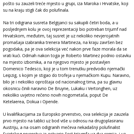
pošto su zauzeli treće mjesto u grupi, iza Maroka i Hrvatske, koji
su na kraju stigli čak do polufinala.
Na tri odigrana susreta Belgijanci su sakupili četiri boda, a u
posljednjem kolu je ovoj reprezentaciji bio potreban trijumf nad
Hrvatskom, međutim, taj susret je uz nekoliko nevjerojatnih
promašaja izabranika trenera Martineza, na kraju završen bez
pogodaka, pa je ova selekcija već nakon prve faze morala da se
vrati kući. Odmah nakon toga je Roberto Martinez podnio ostavku
na mjesto izbornika, a na njegovo mjesto je postavljen
Domenico Tedesco, koji je u tom trenutku predvodio njemački
Leipzig, s kojim je stigao do trofeja u njemačkom Kupu. Naravno,
bilo je i nekoliko oproštaja od nacionalnog tima, pa su glavnu
okosnicu činili naravno De Bruyne, Lukaku i Vertonghen, uz
nekoliko uvjetno rečeno novih nogometaša, poput De
Ketelaerea, Dokua i Opende.
U kvalifikacijama za Europsko prvenstvo, ova selekcija je zauzela
prvo mjesto na tablici uz bod više u odnosu na drugoplasiranu
Austriju, a na osam odigranih mečeva nekadašnji polufinalist
Svjetskog prvenstva je ostvario šest trijumfa uz dva remija, i uz