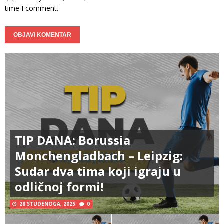
time I comment.
TIP DANA: Borussia
Monchengladbach – Leipzig:
Sudar dva tima koji igraju u
odličnoj formi!
28 STUDENOGA, 2025
0