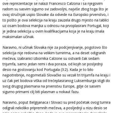
ove reprezentacije se nalazi Francesco Calzona i sa njegovim
radom su sasvim sigurno svi zadovoljni, najviše zbog toga što je
ovaj stručnjak uspio Slovake da odvede na Europsko prvenstvo, i
to pošto je ova selekcija na kraju zauzela drugo mjesto na tablici
uz osam bodova manjka u odnosu na prvoplasirani Portugal, koji
je jedina selekcija u ovim kvalifikacijama koja je na kraju imala
maksimalan učinak.
Naravno, ni učinak Slovaka nije za podcjenjivanje, pogotovo što
selekcija nije redovna na velikim turnirima, a na deset odigranih
mečeva, izabranici izbornika Calzone su ostvarili čak sedam
trijumfa, samo jedan remi i dva poraza, od kojih se posljednji
desio na gostovanju kod Portugala (3:2). Kada je to bilo
najpotrebnije, nogometaši Slovačke su vezali tri trijumfa na kraju i
uz čak pet bodova viška od trećeplasiranog Luksemburga stigli do
svog drugog plasmana na prvenstvu Europe, gdje će sasvim
sigurno primarni cilj biti plasman u nokaut fazu.
Naravno, poput Belgijanaca i Slovaci su pred početak ovog turnira
odigrali nekoliko pripremnih mečeva, a posljednji u nizu desio se