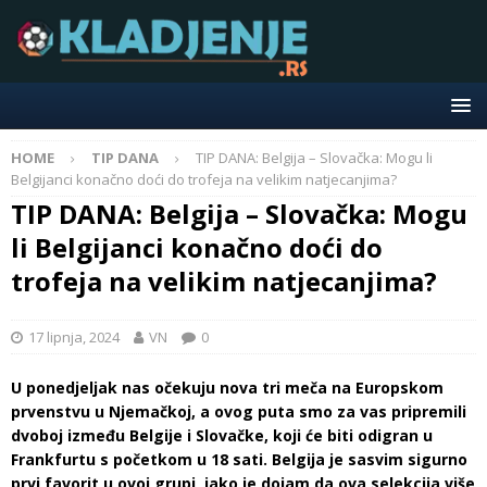
HOME
TIP DANA
TIP DANA: Belgija – Slovačka: Mogu li
Belgijanci konačno doći do trofeja na velikim natjecanjima?
TIP DANA: Belgija – Slovačka: Mogu
li Belgijanci konačno doći do
trofeja na velikim natjecanjima?
17 lipnja, 2024
VN
0
U ponedjeljak nas očekuju nova tri meča na Europskom
prvenstvu u Njemačkoj, a ovog puta smo za vas pripremili
dvoboj između Belgije i Slovačke, koji će biti odigran u
Frankfurtu s početkom u 18 sati. Belgija je sasvim sigurno
prvi favorit u ovoj grupi, iako je dojam da ova selekcija više