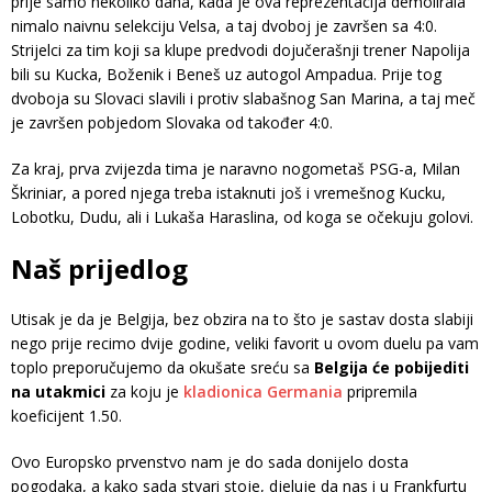
prije samo nekoliko dana, kada je ova reprezentacija demolirala
nimalo naivnu selekciju Velsa, a taj dvoboj je završen sa 4:0.
Strijelci za tim koji sa klupe predvodi dojučerašnji trener Napolija
bili su Kucka, Boženik i Beneš uz autogol Ampadua. Prije tog
dvoboja su Slovaci slavili i protiv slabašnog San Marina, a taj meč
je završen pobjedom Slovaka od također 4:0.
Za kraj, prva zvijezda tima je naravno nogometaš PSG-a, Milan
Škriniar, a pored njega treba istaknuti još i vremešnog Kucku,
Lobotku, Dudu, ali i Lukaša Haraslina, od koga se očekuju golovi.
Naš prijedlog
Utisak je da je Belgija, bez obzira na to što je sastav dosta slabiji
nego prije recimo dvije godine, veliki favorit u ovom duelu pa vam
toplo preporučujemo da okušate sreću sa
Belgija će pobijediti
na utakmici
za koju je
kladionica Germania
pripremila
koeficijent 1.50.
Ovo Europsko prvenstvo nam je do sada donijelo dosta
pogodaka, a kako sada stvari stoje, djeluje da nas i u Frankfurtu