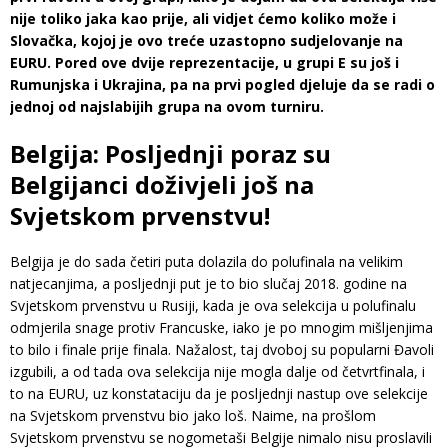
nije toliko jaka kao prije, ali vidjet ćemo koliko može i
Slovačka, kojoj je ovo treće uzastopno sudjelovanje na
EURU. Pored ove dvije reprezentacije, u grupi E su još i
Rumunjska i Ukrajina, pa na prvi pogled djeluje da se radi o
jednoj od najslabijih grupa na ovom turniru.
Belgija: Posljednji poraz su
Belgijanci doživjeli još na
Svjetskom prvenstvu!
Belgija je do sada četiri puta dolazila do polufinala na velikim
natjecanjima, a posljednji put je to bio slučaj 2018. godine na
Svjetskom prvenstvu u Rusiji, kada je ova selekcija u polufinalu
odmjerila snage protiv Francuske, iako je po mnogim mišljenjima
to bilo i finale prije finala. Nažalost, taj dvoboj su popularni Đavoli
izgubili, a od tada ova selekcija nije mogla dalje od četvrtfinala, i
to na EURU, uz konstataciju da je posljednji nastup ove selekcije
na Svjetskom prvenstvu bio jako loš. Naime, na prošlom
Svjetskom prvenstvu se nogometaši Belgije nimalo nisu proslavili