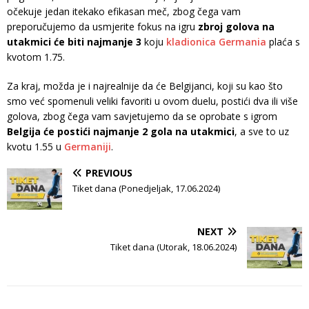
očekuje jedan itekako efikasan meč, zbog čega vam
preporučujemo da usmjerite fokus na igru
zbroj golova na
utakmici će biti najmanje 3
koju
kladionica Germania
plaća s
kvotom 1.75.
Za kraj, možda je i najrealnije da će Belgijanci, koji su kao što
smo već spomenuli veliki favoriti u ovom duelu, postići dva ili više
golova, zbog čega vam savjetujemo da se oprobate s igrom
Belgija će postići najmanje 2 gola na utakmici
, a sve to uz
kvotu 1.55 u
Germaniji
.
PREVIOUS
Tiket dana (Ponedjeljak, 17.06.2024)
NEXT
Tiket dana (Utorak, 18.06.2024)