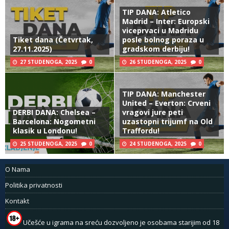
TIP DANA: Atletico
Madrid – Inter: Europski
viceprvaci u Madridu
Tiket dana (Četvrtak,
posle bolnog poraza u
27.11.2025)
gradskom derbiju!
27 STUDENOGA, 2025
0
26 STUDENOGA, 2025
0
TIP DANA: Manchester
United – Everton: Crveni
DERBI DANA: Chelsea –
vragovi jure peti
Barcelona: Nogometni
uzastopni trijumf na Old
klasik u Londonu!
Traffordu!
25 STUDENOGA, 2025
0
24 STUDENOGA, 2025
0
O Nama
Politika privatnosti
Kontakt
Učešće u igrama na sreću dozvoljeno je osobama starijim od 18