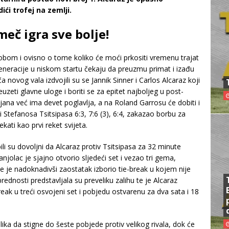
ići trofej na zemlji.
meč igra sve bolje!
bom i ovisno o tome koliko će moći prkositi vremenu trajat
eneracije u niskom startu čekaju da preuzmu primat i izađu
 novog vala izdvojili su se Jannik Sinner i Carlos Alcaraz koji
uzeti glavne uloge i boriti se za epitet najboljeg u post-
ijana već ima devet poglavlja, a na Roland Garrosu će dobiti i
 Stefanosa Tsitsipasa 6:3, 7:6 (3), 6:4, zakazao borbu za
ekati kao prvi reket svijeta.
li su dovoljni da Alcaraz protiv Tsitsipasa za 32 minute
njolac je sjajno otvorio sljedeći set i vezao tri gema,
 je nadoknadivši zaostatak izborio tie-break u kojem nije
ednosti predstavljala su preveliku zalihu te je Alcaraz
break u treći osvojeni set i pobjedu ostvarenu za dva sata i 18
lika da stigne do šeste pobjede protiv velikog rivala, dok će