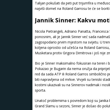
Talijan pokušati da peti put trijumfira u međus
najviši domet na Roland Garrosu te će se boriti
Jannik Sinner: Kakvu moti
Nicola Pietrangeli, Adriano Panatta, Francesca Sc
ponosnim, ali je Jannik Sinner već sada nadmaš
zagospodario prvim mjestom na svijetu. U tren
koljena oprostio od učešća na Roland Garrosu, 
Musketara protiv Grigora Dimitrova i još nije z
Bio je Sinner maksimalno fokusiran na teren i 
Pokazao je Bugarin da nema oružja da priprijeti 2
red da sada ATP ili Roland Garros simbolično p
biti napravljena od mrkve. Vrvjeli su teniski st
kostimi ukazivali su na Sinnerov nadimak i nosi
sporta.
Unatoč problemima s povredom koji su Janika koš
Grand Slamu u sezoni, Sinner je došao do poluf