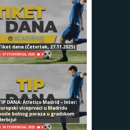
Tiket dana (Četvrtak, 27.11.2025)
27 STUDENOGA, 2025
0
TIP DANA: Atletico Madrid – Inter:
Europski viceprvaci u Madridu
posle bolnog poraza u gradskom
derbiju!
26 STUDENOGA, 2025
0