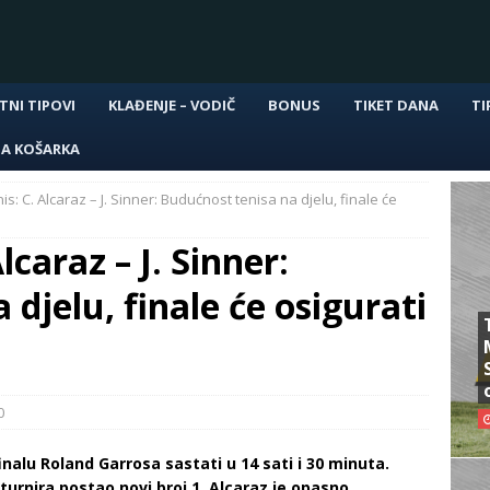
TNI TIPOVI
KLAĐENJE – VODIČ
BONUS
TIKET DANA
TI
NA KOŠARKA
s: C. Alcaraz – J. Sinner: Budućnost tenisa na djelu, finale će
lcaraz – J. Sinner:
djelu, finale će osigurati
0
finalu Roland Garrosa sastati u 14 sati i 30 minuta.
turnira postao novi broj 1. Alcaraz je opasno