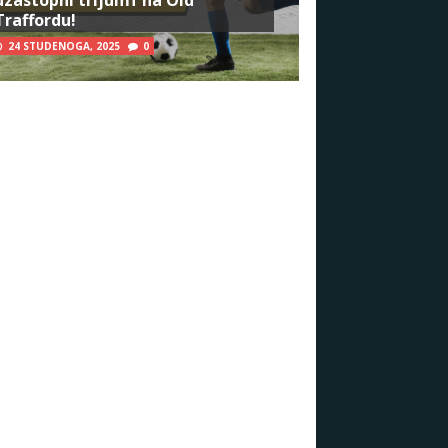
Traffordu!
24 STUDENOGA, 2025
0