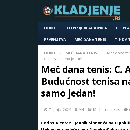
HOME
RECENZIJE KLADIONICA
BESPLA
PRVENSTVA
MEČ DANA TENIS
TIP DA
HOME
MEČ DANA TENIS
Meč dana teni
osigurati samo jedan!
Meč dana tenis: C. A
Budućnost tenisa na 
samo jedan!
7 lipnja, 2024
VN
Meč dana tenis
Carlos Alcaraz i Jannik Sinner će se u polu
Italijan je povlačenjem Novaka Đokovića s 