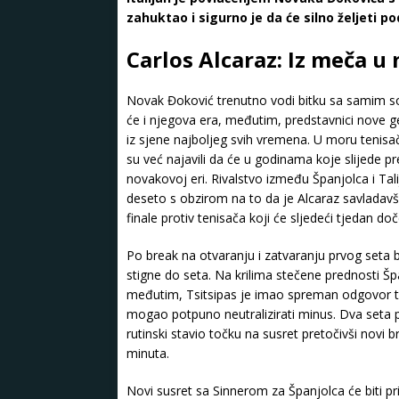
zahuktao i sigurno je da će silno željeti pod
Carlos Alcaraz: Iz meča u 
Novak Đoković trenutno vodi bitku sa samim so
će i njegova era, međutim, predstavnici nove g
iz sjene najboljeg svih vremena. U moru tenisača
su već najavili da će u godinama koje slijede pre
novakovoj eri. Rivalstvo između Španjolca i Tal
deseto s obzirom na to da je Alcaraz savladavši
finale protiv tenisača koji će sljedeći tjedan doč
Po break na otvaranju i zatvaranju prvog seta bi
stigne do seta. Na krilima stečene prednosti Špa
međutim, Tsitsipas je imao spreman odgovor te
mogao potpuno neutralizirati minus. Dva seta pr
rutinski stavio točku na susret pretočivši novi 
minuta.
Novi susret sa Sinnerom za Španjolca će biti pri