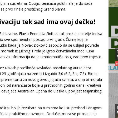
obnim susretima. Obojici tenisača polufinale je do sada
 za prvo finale prestižnog Grand Slama.
vaciju tek sad ima ovaj dečko!
hiavone, Flavia Pennetta činili su talijanske ljubitelje tenisa
io sve spomenute i postao prvi igrač s Čizme koji je
utku kada je Novak Đoković saopćio da se uslijed povrede
momak iz Južnog Tirola je igrao četvrtfinalni meč Kupa
nao za informaciju da je i matematički osigurao prvo mjesto.
bez ikakvih poteškoća savladao apsolutnog autsajdera.
3-godišnjaku na zemlji i izgubio 3:0 (6:2, 6:4, 7:6). Bio bi
ripreme tortu za novog prvog igrača svijeta, a ona bi morala
adioni od narančaste boje u prethodnih godinu dana, kreativni
li osvajača Australian Opena do ulaska u povijest talijanskog
tali boljih rezultata na turnirima koji su prethodili drugom
inala praktično neoznojen. Doduše, mora se priznati i da