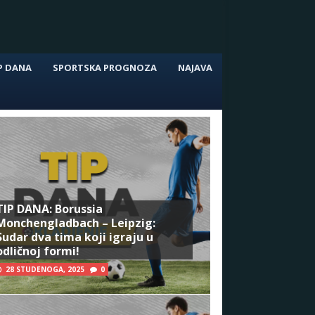
P DANA
SPORTSKA PROGNOZA
NAJAVA
TIP DANA: Borussia
Monchengladbach – Leipzig:
Sudar dva tima koji igraju u
odličnoj formi!
28 STUDENOGA, 2025
0