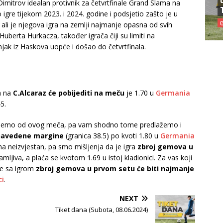
Dimitrov idealan protivnik za četvrtfinale Grand Slama na
igre tijekom 2023. i 2024. godine i podsjetio zašto je u
ali je njegova igra na zemlji najmanje opasna od svih
Huberta Hurkacza, također igrača čiji su limiti na
njak iz Haskova uopće i došao do četvrtfinala.
ta na
C.Alcaraz će pobijediti na meču
je 1.70 u
Germania
5.
ujemo od ovog meča, pa vam shodno tome predlažemo i
 navedene margine
(granica 38.5) po kvoti 1.80 u
Germania
ma neizvjestan, pa smo mišljenja da je igra
zbroj gemova u
jiva, a plaća se kvotom 1.69 u istoj kladionici. Za vas koji
te sa igrom
zbroj gemova u prvom setu će biti najmanje
ci
.
NEXT
Tiket dana (Subota, 08.06.2024)