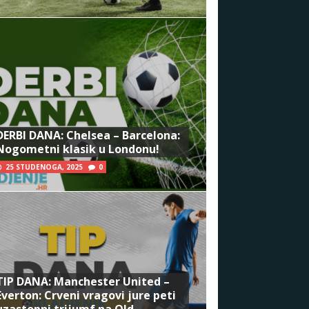
DERBI DANA: Chelsea – Barcelona:
Nogometni klasik u Londonu!
25 STUDENOGA, 2025
0
TIP DANA: Manchester United –
Everton: Crveni vragovi jure peti
uzastopni trijumf na Old