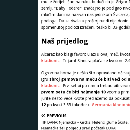
mu je ždrijeb išao na ruku, budući da je Grigor 
zemlji. “Baby Federer” značajno je podigao nivo 
mlađim danima nazivan nasljednikom Švicarca, 
podloga. Da za rivala u prošloj rundi nije dobio 
spomenutoj podlozi izraženi, teško bi 33-godiš
Naš prijedlog
Alcaraz kao blagi favorit ulazi u ovaj meč, kvo
kladionici
. Trijumf Sinnera plaća se kvotom 2.4
Ogromna borba je nešto što opravdano oček
igru
zbroj gemova na meču će biti veći od
kladionici
. Prvi set bi po nama trebao biti veo
prvom setu će biti najmanje 10
veoma primaml
jurite nešto veće kvote predlažemo da pokuša
12
po kvoti 3.35 također u
Germania kladioni
PREVIOUS
TIP DANA: Njemačka – Grčka: Helenci glume Škote,
Njemačka želi pobjedu pred početak EURA!