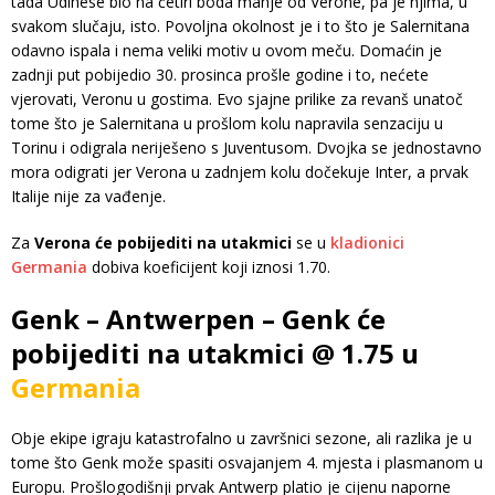
tada Udinese bio na četiri boda manje od Verone, pa je njima, u
svakom slučaju, isto. Povoljna okolnost je i to što je Salernitana
odavno ispala i nema veliki motiv u ovom meču. Domaćin je
zadnji put pobijedio 30. prosinca prošle godine i to, nećete
vjerovati, Veronu u gostima. Evo sjajne prilike za revanš unatoč
tome što je Salernitana u prošlom kolu napravila senzaciju u
Torinu i odigrala neriješeno s Juventusom. Dvojka se jednostavno
mora odigrati jer Verona u zadnjem kolu dočekuje Inter, a prvak
Italije nije za vađenje.
Za
Verona će pobijediti na utakmici
se u
kladionici
Germania
dobiva koeficijent koji iznosi 1.70.
Genk – Antwerpen – Genk će
pobijediti na utakmici @ 1.75 u
Germania
Obje ekipe igraju katastrofalno u završnici sezone, ali razlika je u
tome što Genk može spasiti osvajanjem 4. mjesta i plasmanom u
Europu. Prošlogodišnji prvak Antwerp platio je cijenu naporne