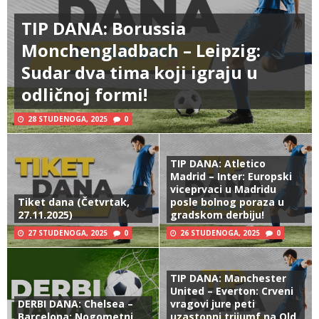
TIP DANA: Borussia
Monchengladbach – Leipzig:
Sudar dva tima koji igraju u
odličnoj formi!
28 STUDENOGA, 2025
0
TIP DANA: Atletico
Madrid – Inter: Europski
viceprvaci u Madridu
Tiket dana (Četvrtak,
posle bolnog poraza u
27.11.2025)
gradskom derbiju!
27 STUDENOGA, 2025
0
26 STUDENOGA, 2025
0
TIP DANA: Manchester
United – Everton: Crveni
DERBI DANA: Chelsea –
vragovi jure peti
Barcelona: Nogometni
uzastopni trijumf na Old