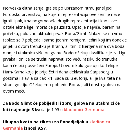
Norveška elitna serija igra se po ubrzanom ritmu jer slijedi
Europsko prvenstvo, na kojem reprezentacija ove zemlje neće
igrati. Ipak, ima nogometaša drugih reprezentacija i kao i sve
ostale elitne lige, morat će pauzirati. Opet je najviše, barem na
početku, pokazao aktualni prvak Bodø/Glimt. Nalaze se na vrhu
tablice sa 7 pobjeda i samo jednim remijem. Jedini koji im donekle
prijeti u ovom trenutku je Brann, ali tim iz Bergena ima dva boda
manje i utakmicu više odigranu. Bodø očekuju kvalifikacije za Ligu
prvaka i oni će se truditi napraviti što veću razliku do trenutka
kada će biti posvećeni Europi. U ovom kolu gostuju kod ekipe
Ham-Kama koja je prije četiri dana deklasirala Sarpsborg u
gostima i slavila sa čak 7:1. Sada su u euforiji, ali je kvaliteta na
strani gostiju. Očekujemo pobjedu Bodøa, ali i dosta golova na
ovom meču.
Za
Bodo Glimt će pobijediti i zbroj golova na utakmici će
biti najmanje 3
kvota je 1.95 u
kladionici Germania
.
Ukupna kvota na tiketu za Ponedjeljak u
kladionica
Germania
iznosi 9.57.