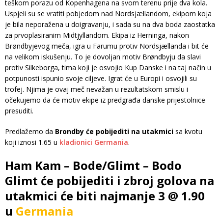
teškom porazu od Kopenhagena na svom terenu prije dva kola.
Uspjeli su se vratiti pobjedom nad Nordsjællandom, ekipom koja
je bila neporažena u doigravanju, i sada su na dva boda zaostatka
za prvoplasiranim Midtjyllandom. Ekipa iz Herninga, nakon
Brøndbyjevog meča, igra u Farumu protiv Nordsjællanda i bit će
na velikom iskušenju. To je dovoljan motiv Brøndbyju da slavi
protiv Silkeborga, tima koji je osvojio Kup Danske i na taj način u
potpunosti ispunio svoje ciljeve. Igrat će u Europi i osvojili su
trofej. Njima je ovaj meč nevažan u rezultatskom smislu i
očekujemo da će motiv ekipe iz predgrađa danske prijestolnice
presuditi.
Predlažemo da
Brondby će pobijediti na utakmici
sa kvotu
koji iznosi 1.65 u
kladionici Germania
.
Ham Kam – Bode/Glimt – Bodo
Glimt će pobijediti i zbroj golova na
utakmici će biti najmanje 3 @ 1.90
u
Germania