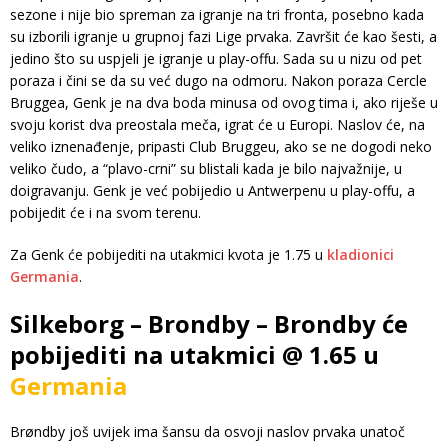
sezone i nije bio spreman za igranje na tri fronta, posebno kada
su izborili igranje u grupnoj fazi Lige prvaka. Završit će kao šesti, a
jedino što su uspjeli je igranje u play-offu. Sada su u nizu od pet
poraza i čini se da su već dugo na odmoru. Nakon poraza Cercle
Bruggea, Genk je na dva boda minusa od ovog tima i, ako riješe u
svoju korist dva preostala meča, igrat će u Europi. Naslov će, na
veliko iznenađenje, pripasti Club Bruggeu, ako se ne dogodi neko
veliko čudo, a “plavo-crni” su blistali kada je bilo najvažnije, u
doigravanju. Genk je već pobijedio u Antwerpenu u play-offu, a
pobijedit će i na svom terenu.
Za Genk će pobijediti na utakmici kvota je 1.75 u
kladionici
Germania
.
Silkeborg – Brondby – Brondby će
pobijediti na utakmici @ 1.65 u
Germania
Brøndby još uvijek ima šansu da osvoji naslov prvaka unatoč