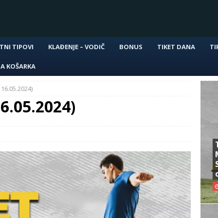
TNI TIPOVI
KLAĐENJE – VODIČ
BONUS
TIKET DANA
TI
NA KOŠARKA
 16.05.2024)
16.05.2024)