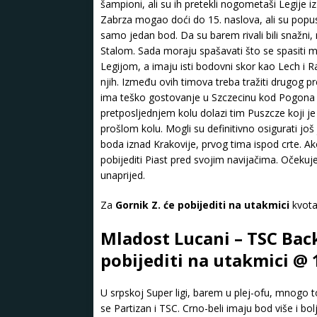
šampioni, ali su ih pretekli nogometaši Legije i
Zabrza mogao doći do 15. naslova, ali su popusti
samo jedan bod. Da su barem rivali bili snažni, 
Stalom. Sada moraju spašavati što se spasiti m
Legijom, a imaju isti bodovni skor kao Lech i
njih. Između ovih timova treba tražiti drugog p
ima teško gostovanje u Szczecinu kod Pogona i 
pretposljednjem kolu dolazi tim Puszcze koji 
prošlom kolu. Mogli su definitivno osigurati još
boda iznad Krakovije, prvog tima ispod crte. Ak
pobijediti Piast pred svojim navijačima. Oček
unaprijed.
Za
Gornik Z. će pobijediti na utakmici
kvota
Mladost Lucani – TSC Bac
pobijediti na utakmici @ 
U srpskoj Super ligi, barem u plej-ofu, mnogo t
se Partizan i TSC. Crno-beli imaju bod više i bo