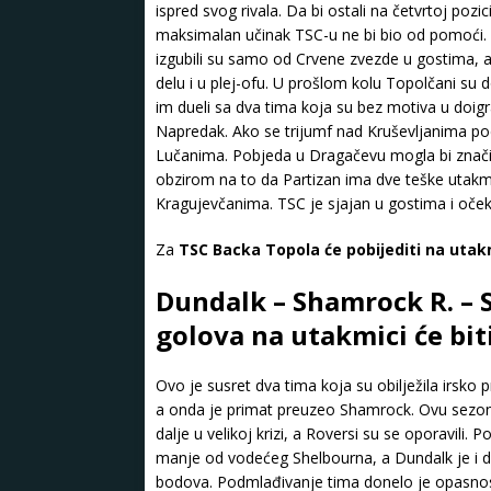
ispred svog rivala. Da bi ostali na četvrtoj pozic
maksimalan učinak TSC-u ne bi bio od pomoći. P
izgubili su samo od Crvene zvezde u gostima, a
delu i u plej-ofu. U prošlom kolu Topolčani su 
im dueli sa dva tima koja su bez motiva u doig
Napredak. Ako se trijumf nad Kruševljanima po
Lučanima. Pobjeda u Dragačevu mogla bi značit
obzirom na to da Partizan ima dve teške utak
Kragujevčanima. TSC je sjajan u gostima i oče
Za
TSC Backa Topola će pobijediti na utak
Dundalk – Shamrock R. – S
golova na utakmici će bit
Ovo je susret dva tima koja su obilježila irsko
a onda je primat preuzeo Shamrock. Ovu sezonu su
dalje u velikoj krizi, a Roversi su se oporavili.
manje od vodećeg Shelbourna, a Dundalk je i 
bodova. Podmlađivanje tima donelo je opasnost 