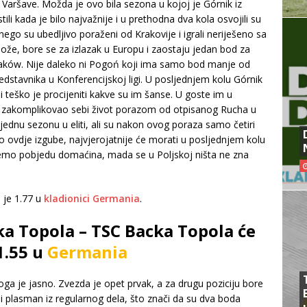
z Varšave. Možda je ovo bila sezona u kojoj je Górnik iz
li kada je bilo najvažnije i u prethodna dva kola osvojili su
nego su ubedljivo poraženi od Krakovije i igrali neriješeno sa
ože, bore se za izlazak u Europu i zaostaju jedan bod za
 Raków. Nije daleko ni Pogoń koji ima samo bod manje od
redstavnika u Konferencijskoj ligi. U posljednjem kolu Górnik
teško je procijeniti kakve su im šanse. U goste im u
je zakomplikovao sebi život porazom od otpisanog Rucha u
 jednu sezonu u eliti, ali su nakon ovog poraza samo četiri
o ovdje izgube, najvjerojatnije će morati u posljednjem kolu
ujemo pobjedu domaćina, mada se u Poljskoj ništa ne zna
 je 1.77 u
kladionici Germania
.
ka Topola – TSC Backa Topola će
1.55 u
Germania
oga je jasno. Zvezda je opet prvak, a za drugu poziciju bore
lji plasman iz regularnog dela, što znači da su dva boda