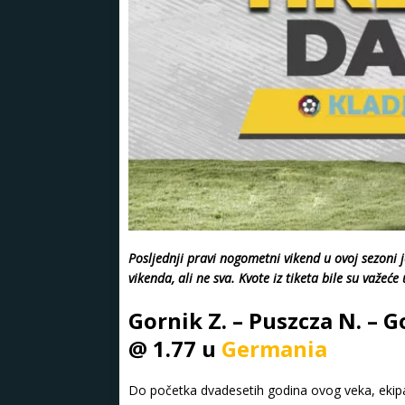
Posljednji pravi nogometni vikend u ovoj sezoni j
vikenda, ali ne sva. Kvote iz tiketa bile su važeće
Gornik Z. – Puszcza N. – G
@ 1.77 u
Germania
Do početka dvadesetih godina ovog veka, ekipa Gó