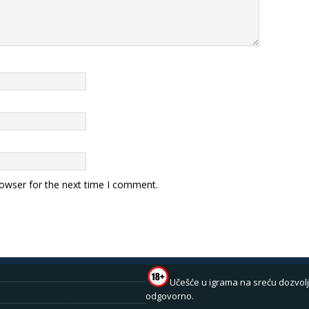
rowser for the next time I comment.
Učešće u igrama na sreću dozvolj
odgovorno.