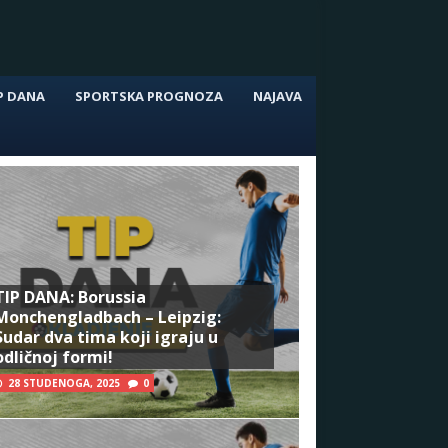
P DANA
SPORTSKA PROGNOZA
NAJAVA
TIP DANA: Borussia
Monchengladbach – Leipzig:
Sudar dva tima koji igraju u
odličnoj formi!
28 STUDENOGA, 2025
0