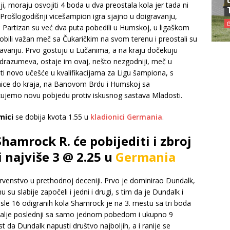
iji, moraju osvojiti 4 boda u dva preostala kola jer tada ni
rošlogodišnji vicešampion igra sjajno u doigravanju,
 Partizan su već dva puta pobedili u Humskoj, u ligaškom
dobili važan meč sa Čukaričkim na svom terenu i preostali su
ravanju. Prvo gostuju u Lučanima, a na kraju dočekuju
drazumeva, ostaje im ovaj, nešto nezgodniji, meč u
i novo učešće u kvalifikacijama za Ligu šampiona, s
mice do kraja, na Banovom Brdu i Humskoj sa
kujemo novu pobjedu protiv iskusnog sastava Mladosti.
mici
se dobija kvota 1.55 u
kladionici Germania
.
hamrock R. će pobijediti i zbroj
i najviše 3 @ 2.25 u
Germania
 prvenstvo u prethodnoj deceniji. Prvo je dominirao Dundalk,
 slabije započeli i jedni i drugi, s tim da je Dundalk i
 Posle 16 odigranih kola Shamrock je na 3. mestu sa tri boda
dalje poslednji sa samo jednom pobedom i ukupno 9
da Dundalk napusti društvo najboljih, a i ranije se