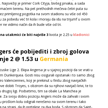
 Najsvežiji je primer Cork Cityja, bivšeg prvaka, a sada
domaćem terenu. Na pet prethodnih mečeva četiri puta su
e, bez primljenog pogotka na svom stadionu su više od 450
u za pobedu već tri kola i moraju da idu na trijumf u ovom
 ne vidimo način da ih bude više od tri.
na utakmici će biti najviše 3
kvota je 2.25 u
kladionici
rs će pobijediti i zbroj golova
nje 2 @ 1.53 u
Germania
ske Lige 2. Ekipa Angersa je u sjajnoj poziciji da se vrati u
im Dunkerquea. Gosti nisu osigurali opstanak i to samo zbog
s-Valenciennes, koji je prekinut u finišu zbog navijačkih
 dobiti Troyes, s obzirom da su njihovi navijači krivi, te to
u drugoj ligi. Podsetimo, tim sa obale La Manchea je
je. Za svoju dobru poziciju Angers može da zahvali i svom
u u prošlom kolu odigrali nerešeno na svom terenu i tako
ja na strani, da ih pretekne za dva boda. S obzirom da Saint-