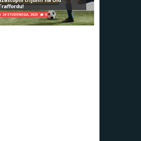
Traffordu!
24 STUDENOGA, 2025
0