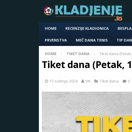
HOME
RECENZIJE KLADIONICA
BESPLA
PRVENSTVA
MEČ DANA TENIS
TIP DA
HOME
TIKET DANA
Tiket dana (Petak,
Tiket dana (Petak, 
17 svibnja, 2024
VN
Tiket dana
0