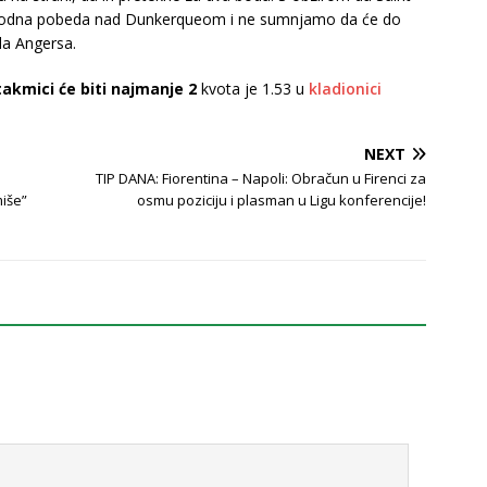
eophodna pobeda nad Dunkerqueom i ne sumnjamo da će do
ola Angersa.
takmici će biti najmanje 2
kvota je 1.53 u
kladionici
NEXT
TIP DANA: Fiorentina – Napoli: Obračun u Firenci za
miše”
osmu poziciju i plasman u Ligu konferencije!