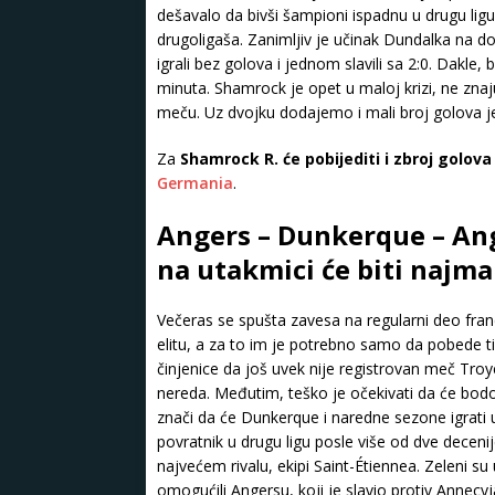
dešavalo da bivši šampioni ispadnu u drugu ligu.
drugoligaša. Zanimljiv je učinak Dundalka na 
igrali bez golova i jednom slavili sa 2:0. Dakl
minuta. Shamrock je opet u maloj krizi, ne znaj
meču. Uz dvojku dodajemo i mali broj golova jer
Za
Shamrock R. će pobijediti i zbroj golova 
Germania
.
Angers – Dunkerque – Ange
na utakmici će biti najma
Večeras se spušta zavesa na regularni deo francu
elitu, a za to im je potrebno samo da pobede t
činjenice da još uvek nije registrovan meč Troye
nereda. Međutim, teško je očekivati da će bodove
znači da će Dunkerque i naredne sezone igrati 
povratnik u drugu ligu posle više od dve deceni
najvećem rivalu, ekipi Saint-Étiennea. Zeleni s
omogućili Angersu, koji je slavio protiv Annecy