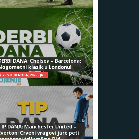
DERBI DANA: Chelsea – Barcelona:
Nogometni klasik u Londonu!
25 STUDENOGA, 2025
0
TIP DANA: Manchester United –
Everton: Crveni vragovi jure peti
uzastopni trijumf na Old