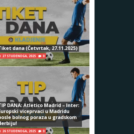
Tiket dana (Četvrtak, 27.11.2025)
27 STUDENOGA, 2025
0
TIP DANA: Atletico Madrid – Inter:
Europski viceprvaci u Madridu
posle bolnog poraza u gradskom
derbiju!
26 STUDENOGA, 2025
0