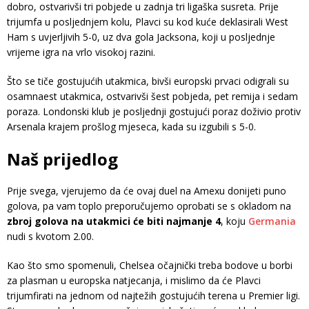
dobro, ostvarivši tri pobjede u zadnja tri ligaška susreta. Prije
trijumfa u posljednjem kolu, Plavci su kod kuće deklasirali West
Ham s uvjerljivih 5-0, uz dva gola Jacksona, koji u posljednje
vrijeme igra na vrlo visokoj razini.
Što se tiče gostujućih utakmica, bivši europski prvaci odigrali su
osamnaest utakmica, ostvarivši šest pobjeda, pet remija i sedam
poraza. Londonski klub je posljednji gostujući poraz doživio protiv
Arsenala krajem prošlog mjeseca, kada su izgubili s 5-0.
Naš prijedlog
Prije svega, vjerujemo da će ovaj duel na Amexu donijeti puno
golova, pa vam toplo preporučujemo oprobati se s okladom na
zbroj golova na utakmici će biti najmanje 4
, koju
Germania
nudi s kvotom 2.00.
Kao što smo spomenuli, Chelsea očajnički treba bodove u borbi
za plasman u europska natjecanja, i mislimo da će Plavci
trijumfirati na jednom od najtežih gostujućih terena u Premier ligi.