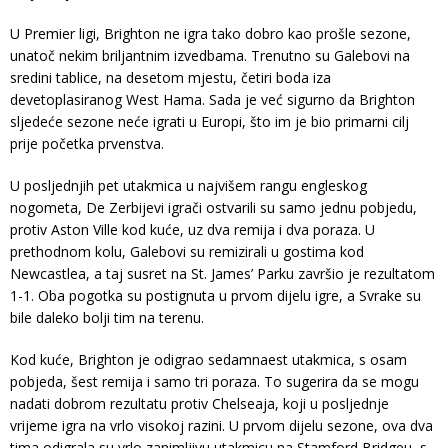
U Premier ligi, Brighton ne igra tako dobro kao prošle sezone,
unatoč nekim briljantnim izvedbama. Trenutno su Galebovi na
sredini tablice, na desetom mjestu, četiri boda iza
devetoplasiranog West Hama. Sada je već sigurno da Brighton
sljedeće sezone neće igrati u Europi, što im je bio primarni cilj
prije početka prvenstva.
U posljednjih pet utakmica u najvišem rangu engleskog
nogometa, De Zerbijevi igrači ostvarili su samo jednu pobjedu,
protiv Aston Ville kod kuće, uz dva remija i dva poraza. U
prethodnom kolu, Galebovi su remizirali u gostima kod
Newcastlea, a taj susret na St. James’ Parku završio je rezultatom
1-1. Oba pogotka su postignuta u prvom dijelu igre, a Svrake su
bile daleko bolji tim na terenu.
Kod kuće, Brighton je odigrao sedamnaest utakmica, s osam
pobjeda, šest remija i samo tri poraza. To sugerira da se mogu
nadati dobrom rezultatu protiv Chelseaja, koji u posljednje
vrijeme igra na vrlo visokoj razini. U prvom dijelu sezone, ova dva
tima odigrala su vrlo zanimljivu utakmicu na Stamford Bridgeu, s