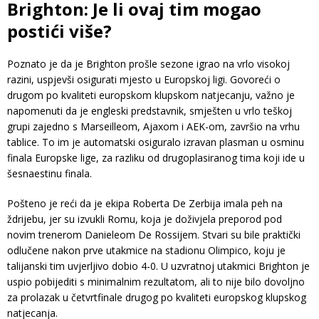
Brighton: Je li ovaj tim mogao
postići više?
Poznato je da je Brighton prošle sezone igrao na vrlo visokoj
razini, uspjevši osigurati mjesto u Europskoj ligi. Govoreći o
drugom po kvaliteti europskom klupskom natjecanju, važno je
napomenuti da je engleski predstavnik, smješten u vrlo teškoj
grupi zajedno s Marseilleom, Ajaxom i AEK-om, završio na vrhu
tablice. To im je automatski osiguralo izravan plasman u osminu
finala Europske lige, za razliku od drugoplasiranog tima koji ide u
šesnaestinu finala.
Pošteno je reći da je ekipa Roberta De Zerbija imala peh na
ždrijebu, jer su izvukli Romu, koja je doživjela preporod pod
novim trenerom Danieleom De Rossijem. Stvari su bile praktički
odlučene nakon prve utakmice na stadionu Olimpico, koju je
talijanski tim uvjerljivo dobio 4-0. U uzvratnoj utakmici Brighton je
uspio pobijediti s minimalnim rezultatom, ali to nije bilo dovoljno
za prolazak u četvrtfinale drugog po kvaliteti europskog klupskog
natjecanja.