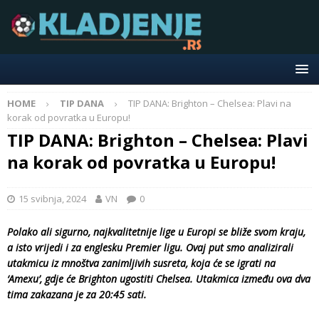
HOME
TIP DANA
TIP DANA: Brighton – Chelsea: Plavi na
korak od povratka u Europu!
TIP DANA: Brighton – Chelsea: Plavi
na korak od povratka u Europu!
15 svibnja, 2024
VN
0
Polako ali sigurno, najkvalitetnije lige u Europi se bliže svom kraju,
a isto vrijedi i za englesku Premier ligu. Ovaj put smo analizirali
utakmicu iz mnoštva zanimljivih susreta, koja će se igrati na
‘Amexu’, gdje će Brighton ugostiti Chelsea. Utakmica između ova dva
tima zakazana je za 20:45 sati.