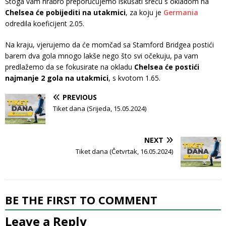
Stoga vam hrabro preporučujemo iskušati sreću s okladom na
Chelsea će pobijediti na utakmici
, za koju je
Germania
odredila koeficijent 2.05.
Na kraju, vjerujemo da će momčad sa Stamford Bridgea postići
barem dva gola mnogo lakše nego što svi očekuju, pa vam
predlažemo da se fokusirate na okladu
Chelsea će postići
najmanje 2 gola na utakmici
, s kvotom 1.65.
PREVIOUS
Tiket dana (Srijeda, 15.05.2024)
NEXT
Tiket dana (Četvrtak, 16.05.2024)
BE THE FIRST TO COMMENT
Leave a Reply