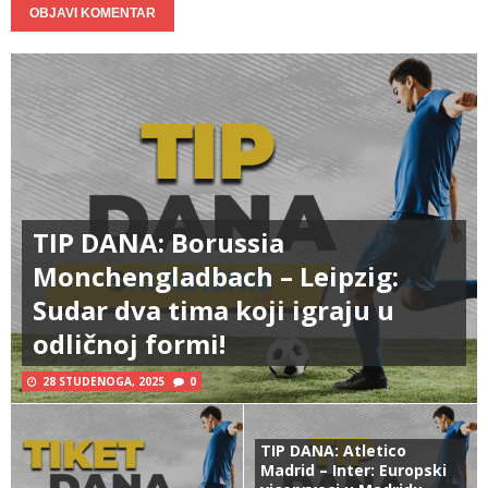
TIP DANA: Borussia
Monchengladbach – Leipzig:
Sudar dva tima koji igraju u
odličnoj formi!
28 STUDENOGA, 2025
0
TIP DANA: Atletico
Madrid – Inter: Europski