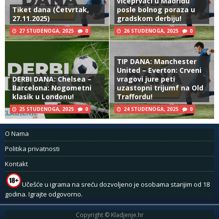
viceprvaci u Madridu
Tiket dana (Četvrtak,
posle bolnog poraza u
27.11.2025)
gradskom derbiju!
27 STUDENOGA, 2025
0
26 STUDENOGA, 2025
0
TIP DANA: Manchester
United – Everton: Crveni
DERBI DANA: Chelsea –
vragovi jure peti
Barcelona: Nogometni
uzastopni trijumf na Old
klasik u Londonu!
Traffordu!
25 STUDENOGA, 2025
0
24 STUDENOGA, 2025
0
O Nama
Politika privatnosti
Kontakt
Učešće u igrama na sreću dozvoljeno je osobama starijim od 18
godina. Igrajte odgovorno.
Copyright © Kladjenje.hr