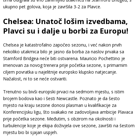
ukupno pet golova, koja je završila 3-2 za Plavce.
Chelsea: Unatoč lošim izvedbama,
Plavci su i dalje u borbi za Europu!
Chelsea je katastrofalno započeo sezonu, i već nakon prvih
nekoliko utakmica bilo je jasno da borba za naslov prvaka sa
Stamford Bridgea neće biti ostvarena. Mauricio Pochettino je
imenovan za novog trenera prije početka sezone, s primarnim
ciljem povratka u najelitnije europsko klupsko natjecanje.
Nažalost, ni to se neće ostvariti.
Trenutno su bivši europski prvaci na sedmom mjestu, s istim
brojem bodova kao i šesti Newcastle. Poznato je da šesto
mjesto na kraju sezone donosi plasman u kvalifikacije za
Konferencijsku ligu, što svakako ne zadovoljava ambicije Plavaca
prije početka sezone. Međutim, s obzirom na okolnosti i
turbulencije koje je ekipa doživjela ove sezone, završiti na šestom
mjestu bio bi sjajan uspjeh.