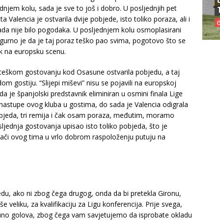
njem kolu, sada je sve to još i dobro. U posljednjih pet
lencia je ostvarila dvije pobjede, isto toliko poraza, ali i
ada nije bilo pogodaka. U posljednjem kolu osmoplasirani
igurno je da je taj poraz teško pao svima, pogotovo što se
ak na europsku scenu.
lo teškom gostovanju kod Osasune ostvarila pobjedu, a taj
gostiju. “Slijepi miševi” nisu se pojavili na europskoj
da je španjolski predstavnik eliminiran u osmini finala Lige
astupe ovog kluba u gostima, do sada je Valencia odigrala
objeda, tri remija i čak osam poraza, međutim, moramo
ljednja gostovanja upisao isto toliko pobjeda, što je
rači ovog tima u vrlo dobrom raspoloženju putuju na
du, ako ni zbog čega drugog, onda da bi pretekla Gironu,
e veliku, za kvalifikaciju za Ligu konferencija. Prije svega,
i puno golova, zbog čega vam savjetujemo da isprobate okladu