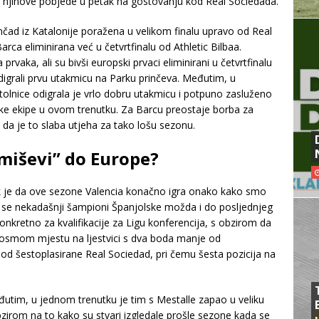
n njihove pobjede u petak na gostovanju kod Real Sociedada.
čad iz Katalonije poražena u velikom finalu upravo od Real
Barca eliminirana već u četvrtfinalu od Athletic Bilbaa.
prvaka, ali su bivši europski prvaci eliminirani u četvrtfinalu
igrali prvu utakmicu na Parku prinčeva. Međutim, u
tolnice odigrala je vrlo dobru utakmicu i potpuno zasluženo
ske ekipe u ovom trenutku. Za Barcu preostaje borba za
 da je to slaba utjeha za tako lošu sezonu.
 miševi” do Europe?
ak je da ove sezone Valencia konačno igra onako kako smo
a će se nekadašnji šampioni Španjolske možda i do posljednjeg
onkretno za kvalifikacije za Ligu konferencija, s obzirom da
na osmom mjestu na ljestvici s dva boda manje od
 od šestoplasirane Real Sociedad, pri čemu šesta pozicija na
đutim, u jednom trenutku je tim s Mestalle zapao u veliku
obzirom na to kako su stvari izgledale prošle sezone kada se