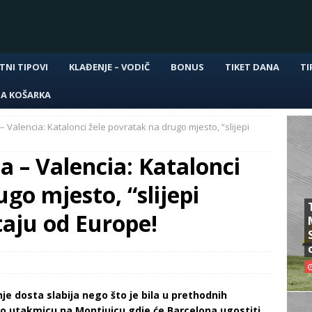
TNI TIPOVI
KLAĐENJE – VODIČ
BONUS
TIKET DANA
TI
NA KOŠARKA
 Valencia: Katalonci žele povratak na drugo mjesto, “slijepi
 – Valencia: Katalonci
go mjesto, “slijepi
taju od Europe!
e dosta slabija nego što je bila u prethodnih
mo utakmicu na Montjuicu gdje će Barcelona ugostiti