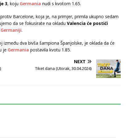
je 3
, koju
Germania
nudi s kvotom 1.65.
 protiv Barcelone, koja je, na primjer, primila ukupno sedam
ujemo da se fokusirate na okladu
Valencia će postići
u
Germaniji
.
j između dva bivša šampiona Španjolske, je oklada da će
u je
Germania
postavila kvotu 1.85.
NEXT
)
Tiket dana (Utorak, 30.04.2024)