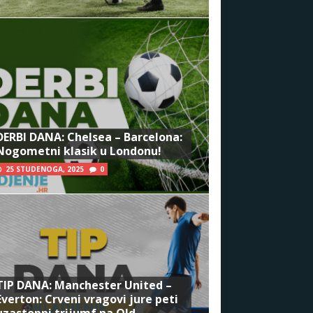
DERBI DANA: Chelsea – Barcelona:
Nogometni klasik u Londonu!
25 STUDENOGA, 2025
0
TIP DANA: Manchester United –
Everton: Crveni vragovi jure peti
uzastopni trijumf na Old