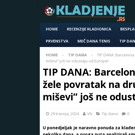
HOME
RECENZIJE KLADIONICA
BESPLA
PRVENSTVA
MEČ DANA TENIS
TIP DA
HOME
TIP DANA
TIP DANA: Barcelona –
miševi” još ne odustaju od Europe!
TIP DANA: Barcelona
žele povratak na dru
miševi” još ne odus
29 travnja, 2024
VN
Tip dana
0
U ponedjeljak je naravno ponuda za klađenj
nekoliko dana, a ovoga puta analizirali s