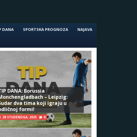
P DANA
SPORTSKA PROGNOZA
NAJAVA
TIP DANA: Borussia
Monchengladbach – Leipzig:
Sudar dva tima koji igraju u
odličnoj formi!
28 STUDENOGA, 2025
0