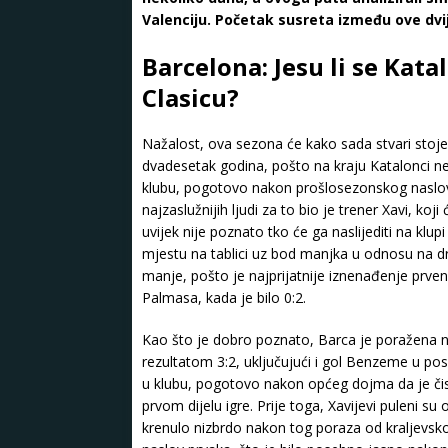
Valenciju. Početak susreta između ove dvi
Barcelona: Jesu li se Kata
Clasicu?
Nažalost, ova sezona će kako sada stvari stoje 
dvadesetak godina, pošto na kraju Katalonci neće
klubu, pogotovo nakon prošlosezonskog naslova
najzaslužnijih ljudi za to bio je trener Xavi, ko
uvijek nije poznato tko će ga naslijediti na klu
mjestu na tablici uz bod manjka u odnosu na dr
manje, pošto je najprijatnije iznenađenje prve
Palmasa, kada je bilo 0:2.
Kao što je dobro poznato, Barca je poražena n
rezultatom 3:2, uključujući i gol Benzeme u pos
u klubu, pogotovo nakon općeg dojma da je č
prvom dijelu igre. Prije toga, Xavijevi puleni su
krenulo nizbrdo nakon tog poraza od kraljevskog 