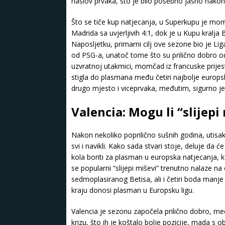
naslov prvaka, što je bilo posebno jasno nako
Što se tiče kup natjecanja, u Superkupu je mom
Madrida sa uvjerljivih 4:1, dok je u Kupu kralja 
Naposljetku, primarni cilj ove sezone bio je Liga 
od PSG-a, unatoč tome što su prilično dobro od
uzvratnoj utakmici, momčad iz francuske prijes
stigla do plasmana među četiri najbolje europ
drugo mjesto i viceprvaka, međutim, sigurno je
Valencia: Mogu li “slijepi
Nakon nekoliko poprilično sušnih godina, utis
svi i navikli. Kako sada stvari stoje, deluje d
kola boriti za plasman u europska natjecanja, k
se popularni “slijepi miševi” trenutno nalaze 
sedmoplasiranog Betisa, ali i četiri boda manje
kraju donosi plasman u Europsku ligu.
Valencia je sezonu započela prilično dobro, me
krizu, što ih je koštalo bolje pozicije, mada s 