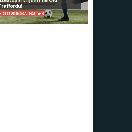
Traffordu!
24 STUDENOGA, 2025
0