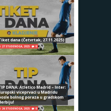
Tiket dana (Četvrtak, 27.11.2025)
27 STUDENOGA, 2025
0
TIP DANA: Atletico Madrid – Inter:
Europski viceprvaci u Madridu
posle bolnog poraza u gradskom
derbiju!
26 STUDENOGA, 2025
0