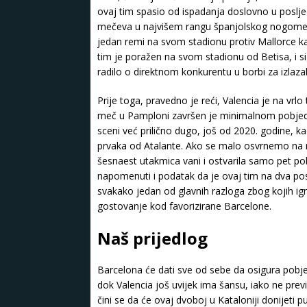
ovaj tim spasio od ispadanja doslovno u posljed
mečeva u najvišem rangu španjolskog nogometa Va
jedan remi na svom stadionu protiv Mallorce k
tim je poražen na svom stadionu od Betisa, i s
radilo o direktnom konkurentu u borbi za izlaz
Prije toga, pravedno je reći, Valencia je na vr
meč u Pamploni završen je minimalnom pobjedom 
sceni već prilično dugo, još od 2020. godine, ka
prvaka od Atalante. Ako se malo osvrnemo na n
šesnaest utakmica vani i ostvarila samo pet p
napomenuti i podatak da je ovaj tim na dva pos
svakako jedan od glavnih razloga zbog kojih ig
gostovanje kod favorizirane Barcelone.
Naš prijedlog
Barcelona će dati sve od sebe da osigura pobje
dok Valencia još uvijek ima šansu, iako ne previš
čini se da će ovaj dvoboj u Kataloniji donijet