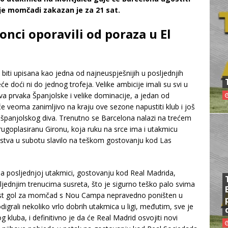
je momčadi zakazan je za 21 sat.
lonci oporavili od poraza u El
biti upisana kao jedna od najneuspješnijih u posljednjih
 doći ni do jednog trofeja. Velike ambicije imali su svi u
 prvaka Španjolske i velike dominacije, a jedan od
ji će veoma zanimljivo na kraju ove sezone napustiti klub i još
pi španjolskog diva. Trenutno se Barcelona nalazi na trećem
ugoplasiranu Gironu, koja ruku na srce ima i utakmicu
nstva u subotu slavilo na teškom gostovanju kod Las
a posljednjoj utakmici, gostovanju kod Real Madrida,
ljednjim trenucima susreta, što je sigurno teško palo svima
ist gol za momčad s Nou Campa nepravedno poništen u
 odigrali nekoliko vrlo dobrih utakmica u ligi, međutim, sve je
kluba, i definitivno je da će Real Madrid osvojiti novi