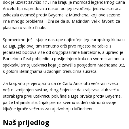
dok je uzvrat završio 1:1, i na kraju je momčad legendarnog Carla
Ancelottija napredovala nakon boljeg izvođenja jedanaesteraca i
zakazala dvomeč protiv Bayerna iz Münchena, koji ove sezone
ima mnogo problema, i čini se da su Madriđani veliki favoriti za
plasman u veliko finale.
Spomenimo još i sjajne nastupe najtrofejnijeg europskog kluba u
La Ligi, gdje ovaj tim trenutno drži prvo mjesto na tablici s
jedanaest bodova više od drugoplasirane Barcelone, a upravo je
Barcelonu Real pobijedio u posljednjem kolu na svom stadionu u
spektakularnoj utakmici koja je završila pobjedom Madriđana 3:2,
s golom Bellinghama u zadnjim trenucima susreta.
Za kraj, vrlo je vjerojatno da će Carlo Ancelotti večeras izvesti
nešto izmijenjen sastav, zbog činjenice da kraljevski klub već u
utorak igra prvu utakmicu polufinala Lige prvaka protiv Bayerna,
pa će talijanski stručnjak prema svemu sudeći odmoriti svoje
ključne igrače večeras za taj dvoboj u Münchenu.
Naš prijedlog