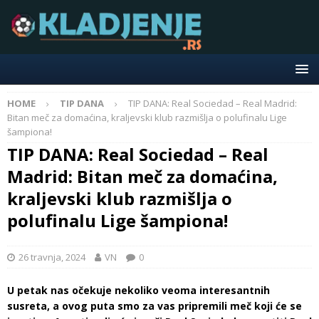
HOME
TIP DANA
TIP DANA: Real Sociedad – Real Madrid:
Bitan meč za domaćina, kraljevski klub razmišlja o polufinalu Lige
šampiona!
TIP DANA: Real Sociedad – Real
Madrid: Bitan meč za domaćina,
kraljevski klub razmišlja o
polufinalu Lige šampiona!
26 travnja, 2024
VN
0
U petak nas očekuje nekoliko veoma interesantnih
susreta, a ovog puta smo za vas pripremili meč koji će se