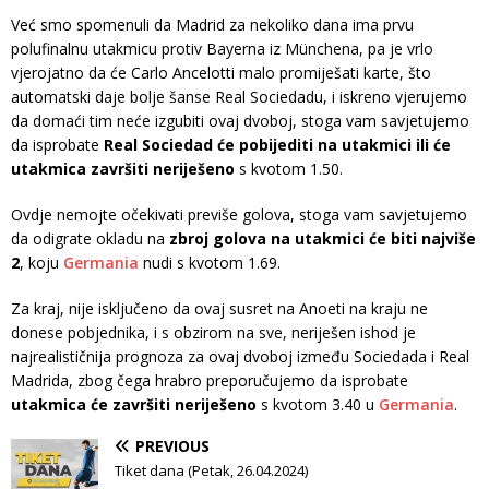
Već smo spomenuli da Madrid za nekoliko dana ima prvu
polufinalnu utakmicu protiv Bayerna iz Münchena, pa je vrlo
vjerojatno da će Carlo Ancelotti malo promiješati karte, što
automatski daje bolje šanse Real Sociedadu, i iskreno vjerujemo
da domaći tim neće izgubiti ovaj dvoboj, stoga vam savjetujemo
da isprobate
Real Sociedad će pobijediti na utakmici ili će
utakmica završiti neriješeno
s kvotom 1.50.
Ovdje nemojte očekivati previše golova, stoga vam savjetujemo
da odigrate okladu na
zbroj golova na utakmici će biti najviše
2
, koju
Germania
nudi s kvotom 1.69.
Za kraj, nije isključeno da ovaj susret na Anoeti na kraju ne
donese pobjednika, i s obzirom na sve, neriješen ishod je
najrealističnija prognoza za ovaj dvoboj između Sociedada i Real
Madrida, zbog čega hrabro preporučujemo da isprobate
utakmica će završiti neriješeno
s kvotom 3.40 u
Germania
.
PREVIOUS
Tiket dana (Petak, 26.04.2024)