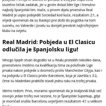
izuzetno težak zadatak, jer u goste dolazi lider lige i trenutno
najbolji španjolski tim. Inače, u prvom dijelu prvenstva Real
Madrid je uspio pobijediti Sociedad kod kuće, rezultatom 2:1, a
vrijedi spomenuti da su Baskijci prvi došli do pogotka na tom
susretu, no Valverde i Joselu su donijeli preokret najtrofejnijem
klubu na svijetu.
Real Madrid: Pobjeda u El Clasicu
odlučila je španjolsku ligu!
Mnogo lijepih stvari dogodilo se u Realu proteklih nekoliko dana,
prvenstveno mislimo na kvalifikaciju tima za polufinale Lige
prvaka nakon pobjede u dvomeču protiv Manchester Cityja, kao i
na pobjedu u El Clasicu protiv Barcelone, koja je završila s 3:2,
čime su Madriđani praktički stavili jednu ruku na trofej prvaka.
Idemo redom. Prvo, moramo spomenuti da je kraljevski klub već
osvojio jedan trofej ove sezone, to je Španjolski Superkup, gdje
je momčad srušila Barcelonu uvjerljivim rezultatom 4:1 u velikom