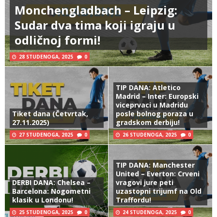
Monchengladbach – Leipzig:
Sudar dva tima koji igraju u
odličnoj formi!
28 STUDENOGA, 2025
0
TIP DANA: Atletico
Madrid – Inter: Europski
viceprvaci u Madridu
Tiket dana (Četvrtak,
posle bolnog poraza u
27.11.2025)
gradskom derbiju!
27 STUDENOGA, 2025
0
26 STUDENOGA, 2025
0
TIP DANA: Manchester
United – Everton: Crveni
DERBI DANA: Chelsea –
vragovi jure peti
Barcelona: Nogometni
uzastopni trijumf na Old
klasik u Londonu!
Traffordu!
25 STUDENOGA, 2025
0
24 STUDENOGA, 2025
0