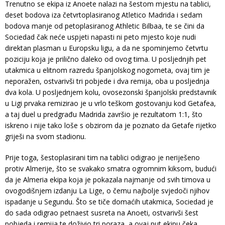
Trenutno se ekipa iz Anoete nalazi na šestom mjestu na tablici,
deset bodova iza četvrtoplasiranog Atletico Madrida i sedam
bodova manje od petoplasiranog Athletic Bilbaa, te se čini da
Sociedad čak neće uspjeti napasti ni peto mjesto koje nudi
direktan plasman u Europsku ligu, a da ne spominjemo četvrtu
poziciju koja je prilično daleko od ovog tima. U posljednjih pet
utakmica u elitnom razredu španjolskog nogometa, ovaj tim je
neporažen, ostvarivši tri pobjede i dva remija, oba u posljednja
dva kola. U posljednjem kolu, ovosezonski španjolski predstavnik
u Ligi prvaka remizirao je u vrlo teškom gostovanju kod Getafea,
a taj duel u predgrađu Madrida završio je rezultatom 1:1, što
iskreno i nije tako loše s obzirom da je poznato da Getafe rijetko
griješi na svom stadionu.
Prije toga, šestoplasirani tim na tablici odigrao je neriješeno
protiv Almerije, što se svakako smatra ogromnim kiksom, budući
da je Almeria ekipa koja je pokazala najmanje od svih timova u
ovogodišnjem izdanju La Lige, o čemu najbolje svjedoči njihov
ispadanje u Segundu. Što se tiče domaćih utakmica, Sociedad je
do sada odigrao petnaest susreta na Anoeti, ostvarivši šest
pobjeda i remija te doživio tri poraza, a ovaj put ekipu čeka