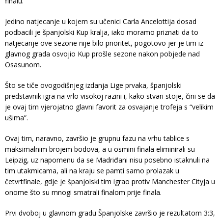
finalu.
Jedino natjecanje u kojem su učenici Carla Ancelottija dosad
podbacili je španjolski Kup kralja, iako moramo priznati da to
natjecanje ove sezone nije bilo prioritet, pogotovo jer je tim iz
glavnog grada osvojio Kup prošle sezone nakon pobjede nad
Osasunom.
Što se tiče ovogodišnjeg izdanja Lige prvaka, španjolski
predstavnik igra na vrlo visokoj razini i, kako stvari stoje, čini se da
je ovaj tim vjerojatno glavni favorit za osvajanje trofeja s “velikim
ušima”.
Ovaj tim, naravno, završio je grupnu fazu na vrhu tablice s
maksimalnim brojem bodova, a u osmini finala eliminirali su
Leipzig, uz napomenu da se Madriđani nisu posebno istaknuli na
tim utakmicama, ali na kraju se pamti samo prolazak u
četvrtfinale, gdje je španjolski tim igrao protiv Manchester Cityja u
onome što su mnogi smatrali finalom prije finala.
Prvi dvoboj u glavnom gradu Španjolske završio je rezultatom 3:3,