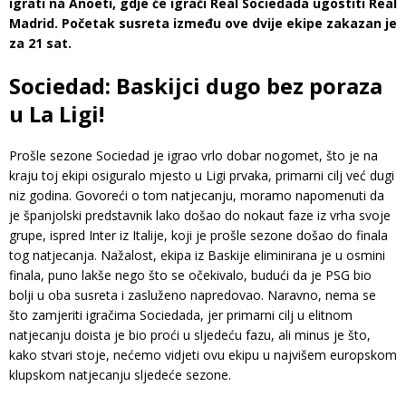
igrati na Anoeti, gdje će igrači Real Sociedada ugostiti Real
Madrid. Početak susreta između ove dvije ekipe zakazan je
za 21 sat.
Sociedad: Baskijci dugo bez poraza
u La Ligi!
Prošle sezone Sociedad je igrao vrlo dobar nogomet, što je na
kraju toj ekipi osiguralo mjesto u Ligi prvaka, primarni cilj već dugi
niz godina. Govoreći o tom natjecanju, moramo napomenuti da
je španjolski predstavnik lako došao do nokaut faze iz vrha svoje
grupe, ispred Inter iz Italije, koji je prošle sezone došao do finala
tog natjecanja. Nažalost, ekipa iz Baskije eliminirana je u osmini
finala, puno lakše nego što se očekivalo, budući da je PSG bio
bolji u oba susreta i zasluženo napredovao. Naravno, nema se
što zamjeriti igračima Sociedada, jer primarni cilj u elitnom
natjecanju doista je bio proći u sljedeću fazu, ali minus je što,
kako stvari stoje, nećemo vidjeti ovu ekipu u najvišem europskom
klupskom natjecanju sljedeće sezone.