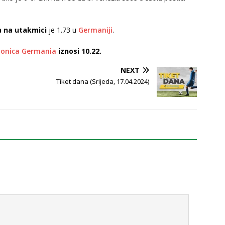
a na utakmici
je 1.73 u
Germaniji
.
ionica Germania
iznosi 10.22.
NEXT
Tiket dana (Srijeda, 17.04.2024)