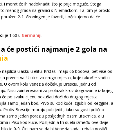
i, i morat će ih nadoknaditi što je prije moguće. Stoga
 istoimenog grada na granici s Njemačkom. Taj tim je prošlo
 poražen 2-1. Groningen je favorit, i očekujemo da će
ci
je 1.60 u
Germaniji
.
ia će postići najmanje 2 gola na
ia
 najbliža ulasku u elitu. Krstaši imaju 66 bodova, pet više od
a prvenstva. U utrci za drugo mjesto, koje također vodi u
ije. U ovom kolu Venezia dočekuje Bresciu, jednu od
ju. Nisu zainteresirani za prolazak kroz doigravanje iz kojeg
 će po svaku cijenu pokušati doći do drugog mjesta.
ila samo jedan bod. Prvo su kod kuće izgubili od Reggine, a
 Protiv Brescije moraju pobijediti, iako su gosti prilično
ima samo jedan poraz u posljednjih osam utakmica, a u
ima i Pisu kod kuće. Posljednja tri duela između ove dvije
bilo je 0-0. Čini nam se da bi Venezia sada trebala postići