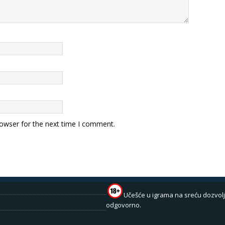
rowser for the next time I comment.
Učešće u igrama na sreću dozvolj
odgovorno.