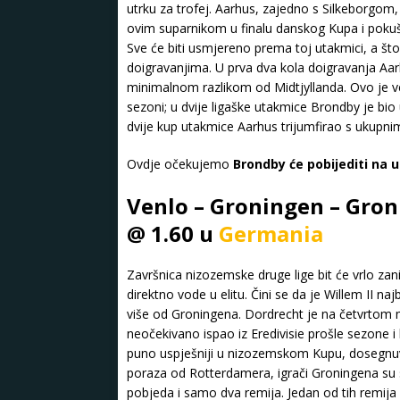
utrku za trofej. Aarhus, zajedno s Silkeborgom, 
ovim suparnikom u finalu danskog Kupa i pokušat
Sve će biti usmjereno prema toj utakmici, a što 
doigravanjima. U prva dva kola doigravanja Aar
minimalnom razlikom od Midtjyllanda. Ovo je 
sezoni; u dvije ligaške utakmice Brondby je bio
dvije kup utakmice Aarhus trijumfirao s ukupni
Ovdje očekujemo
Brondby će pobijediti na 
Venlo – Groningen – Gron
@ 1.60 u
Germania
Završnica nizozemske druge lige bit će vrlo zan
direktno vode u elitu. Čini se da je Willem II najb
više od Groningena. Dordrecht je na četvrtom 
neočekivano ispao iz Eredivisie prošle sezone i 
puno uspješniji u nizozemskom Kupu, dosegnuvši
poraza od Rotterdamera, igrači Groningena su se
pobjeda i samo dva remija. Jedan od tih remij