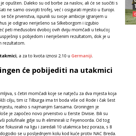
je opušten. Daleko su od borbe za naslov, ali će se suočiti s
i ne samo osvojiti trofej, već i osigurati mjesto u Europi.
se tiče prvenstva, ispunili su svoje ambicije igranjem u
hus je odigrao neriješeno sa Silkeborgom i izgubio
već peti međusobni dvoboj ovih dviju momčadi u tekućoj
 uspješniji s pobjedom i neriješenim rezultatom, dok je u
m rezultatom.
utakmici
, a za to kvota iznosi 2.10 u
Germaniji
.
ingen će pobijediti na utakmici
imljiva, s četiri momčadi koje se natječu za dva mjesta koja
liži cilju, tim iz Tilburga ima tri boda više od Rode i čak šest
mjestu, realno s najmanjim šansama. Groningen je
loše je započeo novo prvenstvo u Eerste Divisie. Bili su
 polufinale gdje su ih eliminirali iz Feyenoorda. Od tog
 fokusirali na ligu i zaredali 10 utakmica bez poraza, s 8
a dogodio se u posljednjem kolu kod kuće protiv NAC Breda.