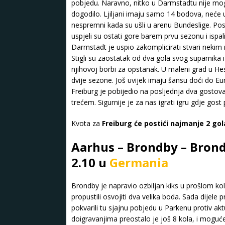
pobjedu. Naravno, nitko u Darmstadtu nije mogao
dogodilo. Ljiljani imaju samo 14 bodova, neće us
nespremni kada su ušli u arenu Bundeslige. Posl
uspjeli su ostati gore barem prvu sezonu i ispali
Darmstadt je uspio zakomplicirati stvari nekim
Stigli su zaostatak od dva gola svog suparnika 
njihovoj borbi za opstanak. U maleni grad u He
dvije sezone. Još uvijek imaju šansu doći do Eu
Freiburg je pobijedio na posljednja dva gosto
trećem. Sigurnije je za nas igrati igru gdje gost
Kvota za
Freiburg će postići najmanje 2 go
Aarhus – Brondby – Brond
2.10 u
Germania
Brondby je napravio ozbiljan kiks u prošlom kolu
propustili osvojiti dva velika boda. Sada dijele
pokvarili tu sjajnu pobjedu u Parkenu protiv 
doigravanjima preostalo je još 8 kola, i moguće