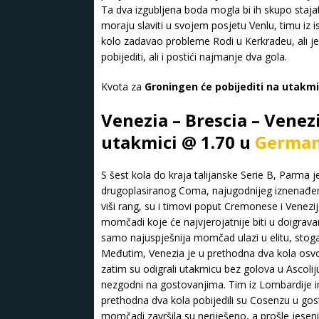
Ta dva izgubljena boda mogla bi ih skupo stajat
moraju slaviti u svojem posjetu Venlu, timu iz
kolo zadavao probleme Rodi u Kerkradeu, ali je
pobijediti, ali i postići najmanje dva gola.
Kvota za
Groningen će pobijediti na utakmi
Venezia – Brescia – Venez
utakmici @ 1.70 u
German
S šest kola do kraja talijanske Serie B, Parma je
drugoplasiranog Coma, najugodnijeg iznenađenj
viši rang, su i timovi poput Cremonese i Venez
momčadi koje će najvjerojatnije biti u doigravan
samo najuspješnija momčad ulazi u elitu, stoga
Međutim, Venezia je u prethodna dva kola osvoj
zatim su odigrali utakmicu bez golova u Ascoliju.
nezgodni na gostovanjima. Tim iz Lombardije 
prethodna dva kola pobijedili su Cosenzu u gost
momčadi završila su neriješeno, a prošle jeseni 