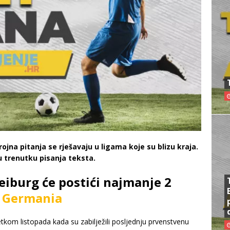
rojna pitanja se rješavaju u ligama koje su blizu kraja.
 u trenutku pisanja teksta.
eiburg će postići najmanje 2
u
Germania
kom listopada kada su zabilježili posljednju prvenstvenu