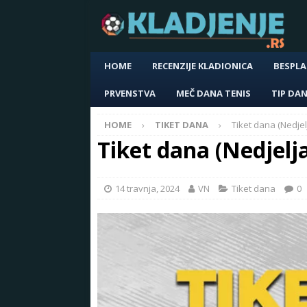
HOME
RECENZIJE KLADIONICA
BESPLA
PRVENSTVA
MEČ DANA TENIS
TIP DA
HOME
TIKET DANA
Tiket dana (Nedjel
Tiket dana (Nedjelja
14 travnja, 2024
VN
Tiket dana
0