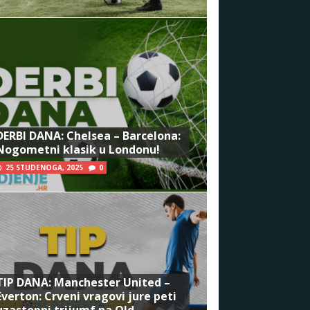
DERBI DANA: Chelsea – Barcelona:
Nogometni klasik u Londonu!
25 STUDENOGA, 2025
0
TIP DANA: Manchester United –
Everton: Crveni vragovi jure peti
uzastopni trijumf na Old