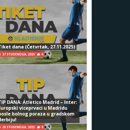
Tiket dana (Četvrtak, 27.11.2025)
27 STUDENOGA, 2025
0
TIP DANA: Atletico Madrid – Inter:
Europski viceprvaci u Madridu
posle bolnog poraza u gradskom
derbiju!
26 STUDENOGA, 2025
0