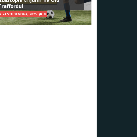
Traffordu!
24 STUDENOGA, 2025
0