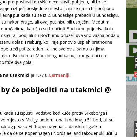
 pretpostaviti da više neće slaviti pobjedu, ali to se
pjeti izbjeći posljednje mjesto i čini se da su bili potpuno
jednji put kada su se iz 2. Bundeslige prebacili u Bundesligu,
 su nakon druge, ali ovaj put nisu bili uspješni. Međutim,
 momčadima, kao što su to učinili Bochumu prije dva kola.
i osigurali bod, ali su Bochumu oduzeli dva vrlo važna boda u
ssenu dolazi Freiburg, koji nije ponovio uspjeh prethodne
rope treći put zaredom, ali ne sve ovisi samo o njima.
vanja, u Bochumu i Mönchengladbachu, i mogao bi i na
 postiže dva gola.
la na utakmici
je 1.77 u
Germaniji
.
by će pobijediti na utakmici @
 kada su ispustili vodstvo kod kuće protiv Silkeborga i
 prvo mjesto s Midtjyllandom, oba tima imaju 51 bod, ali su
aktualnog prvaka FC Kopenhagena. U danskim ligaškim
 je da će se Kopenhagen i Nordsjaelland također uključiti u