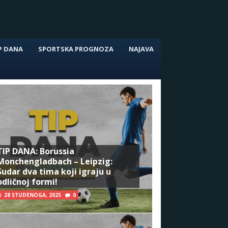
P DANA
SPORTSKA PROGNOZA
NAJAVA
TIP DANA: Borussia
Monchengladbach – Leipzig:
Sudar dva tima koji igraju u
odličnoj formi!
28 STUDENOGA, 2025
0