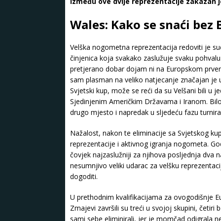
između ove dvije reprezentacije zakazan je
Wales: Kako se snaći bez 
Velška nogometna reprezentacija redoviti je sud
činjenica koja svakako zaslužuje svaku pohvalu.
pretjerano dobar dojam ni na Europskom prvenst
sam plasman na veliko natjecanje značajan je u
Svjetski kup, može se reći da su Velšani bili u 
Sjedinjenim Američkim Državama i Iranom. Bilo 
drugo mjesto i napredak u sljedeću fazu turnira,
Nažalost, nakon te eliminacije sa Svjetskog ku
reprezentacije i aktivnog igranja nogometa. G
čovjek najzaslužniji za njihova posljednja dva 
nesumnjivo veliki udarac za velšku reprezentaciju
dogoditi.
U prethodnim kvalifikacijama za ovogodišnje E
Zmajevi završili su treći u svojoj skupini, četiri
sami sebe eliminirali, jer je momčad odigrala 