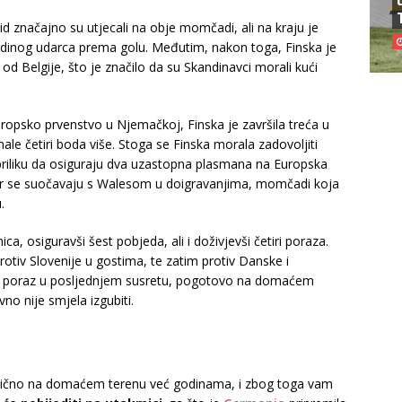
d značajno su utjecali na obje momčadi, ali na kraju je
 jedinog udarca prema golu. Međutim, nakon toga, Finska je
od Belgije, što je značilo da su Skandinavci morali kući
ropsko prvenstvo u Njemačkoj, Finska je završila treća u
male četiri boda više. Stoga se Finska morala zadovoljiti
priliku da osiguraju dva uzastopna plasmana na Europska
jer se suočavaju s Walesom u doigravanjima, momčadi koja
.
ca, osiguravši šest pobjeda, ali i doživjevši četiri poraza.
rotiv Slovenije u gostima, te zatim protiv Danske i
o poraz u posljednjem susretu, pogotovo na domaćem
no nije smjela izgubiti.
stično na domaćem terenu već godinama, i zbog toga vam