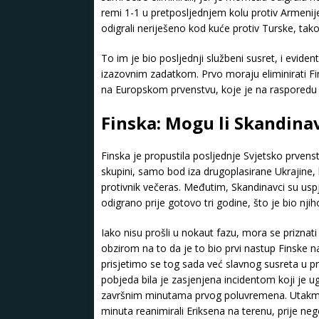
remi 1-1 u pretposljednjem kolu protiv Armenij
odigrali neriješeno kod kuće protiv Turske, tak
To im je bio posljednji službeni susret, i evi
izazovnim zadatkom. Prvo moraju eliminirati Fin
na Europskom prvenstvu, koje je na rasporedu 
Finska: Mogu li Skandinav
Finska je propustila posljednje Svjetsko prvenstv
skupini, samo bod iza drugoplasirane Ukrajine, 
protivnik večeras. Međutim, Skandinavci su uspje
odigrano prije gotovo tri godine, što je bio nj
Iako nisu prošli u nokaut fazu, mora se priznat
obzirom na to da je to bio prvi nastup Finske 
prisjetimo se tog sada već slavnog susreta u pr
pobjeda bila je zasjenjena incidentom koji je ug
završnim minutama prvog poluvremena. Utakmica 
minuta reanimirali Eriksena na terenu, prije ne