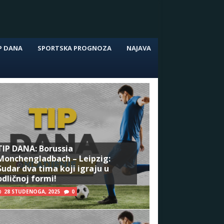
P DANA
SPORTSKA PROGNOZA
NAJAVA
TIP DANA: Borussia
Monchengladbach – Leipzig:
Sudar dva tima koji igraju u
odličnoj formi!
28 STUDENOGA, 2025
0