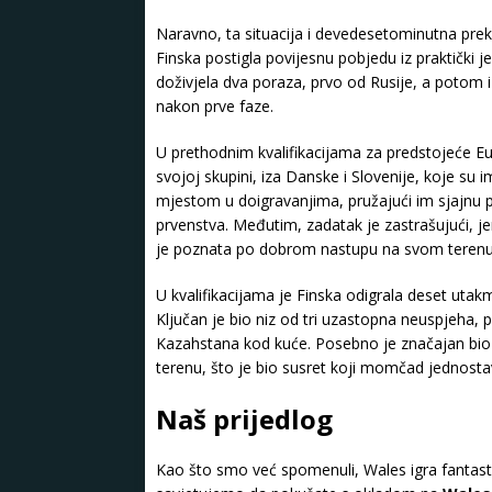
Naravno, ta situacija i devedesetominutna preki
Finska postigla povijesnu pobjedu iz praktički
doživjela dva poraza, prvo od Rusije, a potom i 
nakon prve faze.
U prethodnim kvalifikacijama za predstojeće Eu
svojoj skupini, iza Danske i Slovenije, koje su i
mjestom u doigravanjima, pružajući im sjajnu 
prvenstva. Međutim, zadatak je zastrašujući, 
je poznata po dobrom nastupu na svom terenu
U kvalifikacijama je Finska odigrala deset utakmi
Ključan je bio niz od tri uzastopna neuspjeha, p
Kazahstana kod kuće. Posebno je značajan bi
terenu, što je bio susret koji momčad jednostav
Naš prijedlog
Kao što smo već spomenuli, Wales igra fanta