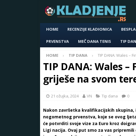
HOME
RECENZIJE KLADIONICA
BESPLA
PRVENSTVA
MEČ DANA TENIS
TIP DA
HOME
TIP DANA
TIP DANA: Wales – Fin
TIP DANA: Wales – F
griješe na svom ter
21 ožujka, 2024
VN
Tip dana
0
Nakon završetka kvalifikacijskih skupina
nogometnog prvenstva, koje se ovog ljeta 
će potvrditi svoje vize za Euro kroz doigr
Ligi nacija. Ovaj put smo za vas pripremi