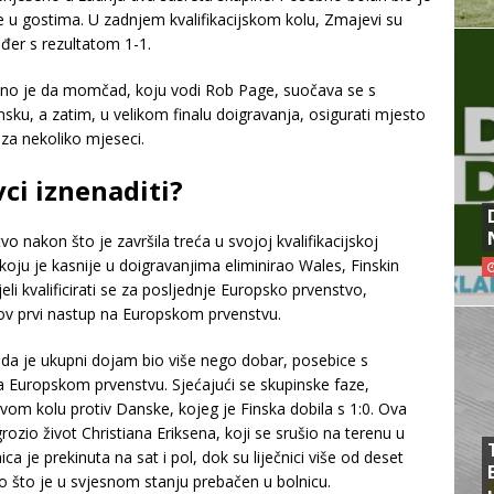
e u gostima. U zadnjem kvalifikacijskom kolu, Zmajevi su
ođer s rezultatom 1-1.
dentno je da momčad, koju vodi Rob Page, suočava se s
sku, a zatim, u velikom finalu doigravanja, osigurati mjesto
za nekoliko mjeseci.
ci iznenaditi?
o nakon što je završila treća u svojoj kvalifikacijskoj
koju je kasnije u doigravanjima eliminirao Wales, Finskin
li kvalificirati se za posljednje Europsko prvenstvo,
ihov prvi nastup na Europskom prvenstvu.
i da je ukupni dojam bio više nego dobar, posebice s
na Europskom prvenstvu. Sjećajući se skupinske faze,
vom kolu protiv Danske, kojeg je Finska dobila s 1:0. Ova
rozio život Christiana Eriksena, koji se srušio na terenu u
je prekinuta na sat i pol, dok su liječnici više od deset
go što je u svjesnom stanju prebačen u bolnicu.