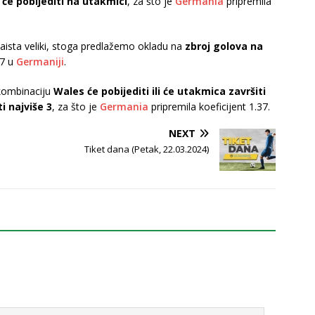
će pobijediti na utakmici
, za što je
Germania
pripremila
zaista veliki, stoga predlažemo okladu na
zbroj golova na
47 u
Germaniji
.
 kombinaciju
Wales će pobijediti ili će utakmica završiti
i najviše 3
, za što je
Germania
pripremila koeficijent 1.37.
NEXT
Tiket dana (Petak, 22.03.2024)