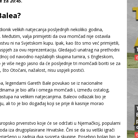
 za 20:45.
Balea?
ionik velikih natjecanja posljednjih nekoliko godina,
 Međutim, valja primijetiti da ova momčad nije ostavila
vu ni na Svjetskom kupu. Ipak, kao što smo već primijetili,
spjeh za ovu reprezentaciju. Gledajući unatrag na prethodni
jednoj od navodno najslabijih skupina turnira, s Engleskom,
je više nego jasno da će posljednje tri momčadi boriti se za
 što Otočani, nažalost, nisu uspjeli postići.
pa, legendarni Gareth Bale povukao se iz nacionalne
odinama je bio alfa i omega momčadi i, između ostalog,
nastupa na velikim natjecanjima. Baleov odlazak bio je
, ali to je bio događaj koji se prije ili kasnije morao
uropsko prvenstvo koje će se održati u Njemačkoj, popularni
 boda iza drugoplasirane Hrvatske. Čini se da su velški igrači
neriješeno u zadnja dva susreta skupine. Posebno bolan bio je