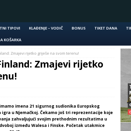
TNI TIPOVI
KLAĐENJE – VODIČ
BONUS
TIKET DANA
TI
NA KOŠARKA
land: Zmajevi rijetko griješe na svom terenu!
inland: Zmajevi rijetko
enu!
, imamo imena 21 sigurnog sudionika Europskog
igra u Njemačkoj. Čekamo još tri reprezentacije koje
avanja zahvaljujući svojim prethodnim rezultatima u
li dvoboj između Walesa i Finske. Početak utakmice