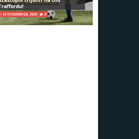
Traffordu!
24 STUDENOGA, 2025
0