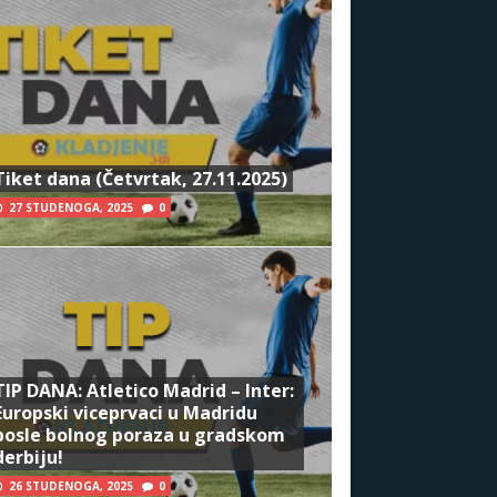
Tiket dana (Četvrtak, 27.11.2025)
27 STUDENOGA, 2025
0
TIP DANA: Atletico Madrid – Inter:
Europski viceprvaci u Madridu
posle bolnog poraza u gradskom
derbiju!
26 STUDENOGA, 2025
0