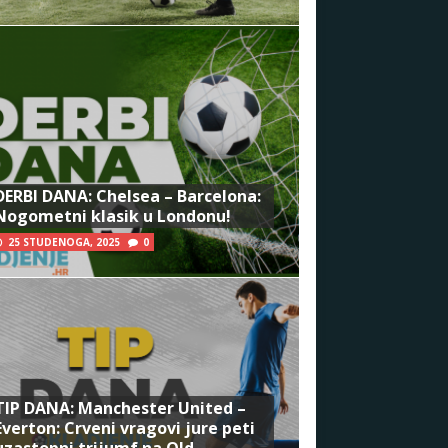
DERBI DANA: Chelsea – Barcelona:
Nogometni klasik u Londonu!
25 STUDENOGA, 2025
0
TIP DANA: Manchester United –
Everton: Crveni vragovi jure peti
uzastopni trijumf na Old