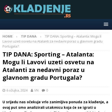
HOME
TIP DANA
TIP DANA: Sporting – Atalanta: Mogu li
Lavovi uzeti osvetu na Atalanti za nedavni poraz u glavnom gradu
Portugala?
TIP DANA: Sporting – Atalanta:
Mogu li Lavovi uzeti osvetu na
Atalanti za nedavni poraz u
glavnom gradu Portugala?
6 ožujka, 2024
VN
0
U srijedu nas očekuje vrlo zanimljiva ponuda za klađenje, a
ovaj put smo analizirali utakmicu koja će se igrati u