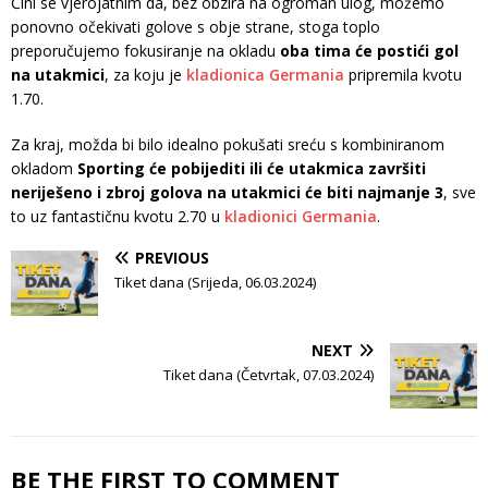
Čini se vjerojatnim da, bez obzira na ogroman ulog, možemo
ponovno očekivati golove s obje strane, stoga toplo
preporučujemo fokusiranje na okladu
oba tima će postići gol
na utakmici
, za koju je
kladionica Germania
pripremila kvotu
1.70.
Za kraj, možda bi bilo idealno pokušati sreću s kombiniranom
okladom
Sporting će pobijediti ili će utakmica završiti
neriješeno i zbroj golova na utakmici će biti najmanje 3
, sve
to uz fantastičnu kvotu 2.70 u
kladionici Germania
.
PREVIOUS
Tiket dana (Srijeda, 06.03.2024)
NEXT
Tiket dana (Četvrtak, 07.03.2024)
BE THE FIRST TO COMMENT