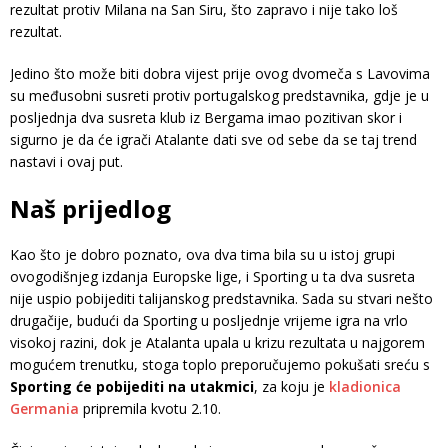
rezultat protiv Milana na San Siru, što zapravo i nije tako loš
rezultat.
Jedino što može biti dobra vijest prije ovog dvomeča s Lavovima
su međusobni susreti protiv portugalskog predstavnika, gdje je u
posljednja dva susreta klub iz Bergama imao pozitivan skor i
sigurno je da će igrači Atalante dati sve od sebe da se taj trend
nastavi i ovaj put.
Naš prijedlog
Kao što je dobro poznato, ova dva tima bila su u istoj grupi
ovogodišnjeg izdanja Europske lige, i Sporting u ta dva susreta
nije uspio pobijediti talijanskog predstavnika. Sada su stvari nešto
drugačije, budući da Sporting u posljednje vrijeme igra na vrlo
visokoj razini, dok je Atalanta upala u krizu rezultata u najgorem
mogućem trenutku, stoga toplo preporučujemo pokušati sreću s
Sporting će pobijediti na utakmici
, za koju je
kladionica
Germania
pripremila kvotu 2.10.