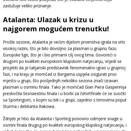
zaslužuje veliko priznanje.
Atalanta: Ulazak u krizu u
najgorem mogućem trenutku!
Prošle sezone, Atalanta je većim dijelom prvenstva igrala na vrlo
visokoj razini, što je bilo dovoljno za plasman u grupnu fazu
Europske lige, što je i bio primarni cilj ovog tima. Govoreći o
drugom po kvaliteti europskom klupskom natjecanju, vrijedi se
prisjetiti da je talijanski predstavnik fenomenalno igrao u grupnoj
fazi, i na kraju je momčad iz Bergama uspjela osigurati prvo
mjesto u grupi, što posljednjih nekoliko sezona znači izravan
plasman u osminu finala. Tako je momčad Gian Piera Gasperinija
preskočila šesnaestinu finala i u borbi za četvrtfinale će se suočiti
sa Sportingom, s kojim su bili i u grupi, zajedno s timovima poput
Sturma i debitanta Rakowa.
Ždrijeb je htio da Atalanta i Sporting ponovno odmjere snage u
osmini finala drugog po kvaliteti europskog klupskog natjecanja, i