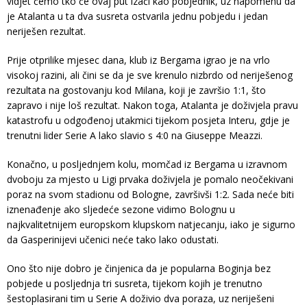
vidjet ćemo tko će ovaj put izaći kao pobjednik, uz napomenu da
je Atalanta u ta dva susreta ostvarila jednu pobjedu i jedan
neriješen rezultat.
Prije otprilike mjesec dana, klub iz Bergama igrao je na vrlo
visokoj razini, ali čini se da je sve krenulo nizbrdo od neriješenog
rezultata na gostovanju kod Milana, koji je završio 1:1, što
zapravo i nije loš rezultat. Nakon toga, Atalanta je doživjela pravu
katastrofu u odgođenoj utakmici tijekom posjeta Interu, gdje je
trenutni lider Serie A lako slavio s 4:0 na Giuseppe Meazzi.
Konačno, u posljednjem kolu, momčad iz Bergama u izravnom
dvoboju za mjesto u Ligi prvaka doživjela je pomalo neočekivani
poraz na svom stadionu od Bologne, završivši 1:2. Sada neće biti
iznenađenje ako sljedeće sezone vidimo Bolognu u
najkvalitetnijem europskom klupskom natjecanju, iako je sigurno
da Gasperinijevi učenici neće tako lako odustati.
Ono što nije dobro je činjenica da je popularna Boginja bez
pobjede u posljednja tri susreta, tijekom kojih je trenutno
šestoplasirani tim u Serie A doživio dva poraza, uz neriješeni