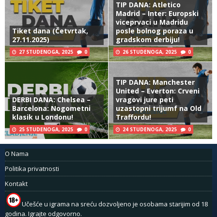
TIP DANA: Atletico
Madrid – Inter: Europski
viceprvaci u Madridu
Tiket dana (Četvrtak,
posle bolnog poraza u
27.11.2025)
gradskom derbiju!
27 STUDENOGA, 2025
0
26 STUDENOGA, 2025
0
TIP DANA: Manchester
United – Everton: Crveni
DERBI DANA: Chelsea –
vragovi jure peti
Barcelona: Nogometni
uzastopni trijumf na Old
klasik u Londonu!
Traffordu!
25 STUDENOGA, 2025
0
24 STUDENOGA, 2025
0
O Nama
Politika privatnosti
Kontakt
Učešće u igrama na sreću dozvoljeno je osobama starijim od 18
godina. Igrajte odgovorno.