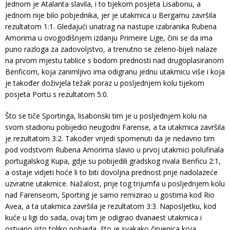
Jednom je Atalanta slavila, i to tijekom posjeta Lisabonu, a
jednom nije bilo pobjednika, jer je utakmica u Bergamu završila
rezultatom 1:1. Gledajući unatrag na nastupe izabranika Rubena
Amorima u ovogodišnjem izdanju Primeire Lige, čini se da ima
puno razloga za zadovoljstvo, a trenutno se zeleno-bijeli nalaze
na prvom mjestu tablice s bodom prednosti nad drugoplasiranom
Benficom, koja zanimljivo ima odigranu jednu utakmicu više i koja
je također doživjela težak poraz u posljednjem kolu tijekom
posjeta Portu s rezultatom 5:0.
Što se tiče Sportinga, lisabonski tim je u posljednjem kolu na
svom stadionu pobijedio neugodni Farense, a ta utakmica završila
je rezultatom 3:2. Također vrijedi spomenuti da je nedavno tim
pod vodstvom Rubena Amorima slavio u prvoj utakmici polufinala
portugalskog Kupa, gdje su pobijedili gradskog rivala Benficu 2:1,
a ostaje vidjeti hoće li to biti dovoljna prednost prije nadolazeće
uzvratne utakmice. Nažalost, prije tog trijumfa u posljednjem kolu
nad Farenseom, Sporting je samo remizirao u gostima kod Rio
Avea, a ta utakmica završila je rezultatom 3:3. Naposljetku, kod
kuće u ligi do sada, ovaj tim je odigrao dvanaest utakmica i
ostvario isto toliko pobjeda, što je svakako činjenica koja