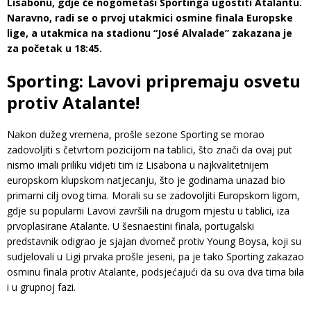
Lisabonu, gdje će nogometaši Sportinga ugostiti Atalantu.
Naravno, radi se o prvoj utakmici osmine finala Europske
lige, a utakmica na stadionu “José Alvalade” zakazana je
za početak u 18:45.
Sporting: Lavovi pripremaju osvetu
protiv Atalante!
Nakon dužeg vremena, prošle sezone Sporting se morao
zadovoljiti s četvrtom pozicijom na tablici, što znači da ovaj put
nismo imali priliku vidjeti tim iz Lisabona u najkvalitetnijem
europskom klupskom natjecanju, što je godinama unazad bio
primarni cilj ovog tima. Morali su se zadovoljiti Europskom ligom,
gdje su popularni Lavovi završili na drugom mjestu u tablici, iza
prvoplasirane Atalante. U šesnaestini finala, portugalski
predstavnik odigrao je sjajan dvomeč protiv Young Boysa, koji su
sudjelovali u Ligi prvaka prošle jeseni, pa je tako Sporting zakazao
osminu finala protiv Atalante, podsjećajući da su ova dva tima bila
i u grupnoj fazi.