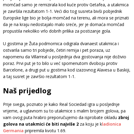
momčad samo je remizirala kod kuće protiv Getafea, a utakmica
je završila rezultatom 1-1. Veći dio tog susreta bivši pobjednik
Europske lige bio je bolja momčad na terenu, ali mora se priznati
da je na kraju nedostajalo malo sreće, jer je domaća momčad
propustila nekoliko vrlo dobrih prilika za postizanje gola.
U gostima je Žuta podmornica odigrala dvanaest utakmica i
ostvarila samo tri pobjede, četiri remija i pet poraza, uz
napomenu da Villarreal u posljednja dva gostovanja nije doživio
poraz. Prvi put je to bilo u već spomenutom dvoboju protiv
Barcelone, a drugi put u gostima kod izazovnog Alavesa u Baskiji,
a taj susret je završio rezultatom 1-1.
Naš prijedlog
Prije svega, poznato je kako Real Sociedad igra u posljednje
vrijeme, a uglavnom su to utakmice s malim brojem golova, pa
vam ovog puta hrabro preporučujemo da isprobate okladu
zbroj
golova na utakmici će biti najviše 2
za koju je k
ladionica
Germania
pripremila kvotu 1.69.