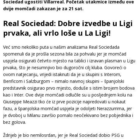
Sociedad ugostiti Villarreal. Početak utakmice između ove
dvije momčadi zakazan je za 21 sat.
Real Sociedad: Dobre izvedbe u Ligi
prvaka, ali vrlo loše u La Ligi!
Već smo nekoliko puta u našim analizama Real Sociedada
spomenuli da je prošla sezona bila za pohvalu jer je momčad
uspjela osigurati četvrto mjesto na tablici i izravan plasman u Ligu
prvaka, što je nesumnjivo bio dugoročni cilj kluba. Govoreći o
ovom natjecanju, vrijedi istaknuti da je u skupini s Interom,
Benficom i Salzburgom – nimalo naivnoj skupini – španjolski
predstavnik osigurao prvo mjesto, doduše s istim brojem bodova
kao i Inter. Ove dvije momčadi odlučile su u posljednjem kolu na
Giuseppe Meazzi tko će iz prve pozicije napredovati u nokaut
fazu, a španjolska momčad uspjela je odoljeti Nerazzurrima, jer
je dvoboj u Milanu završio pomalo neočekivano bez pobjednika i
bez golova.
Ždrijeb je bio nemilosrdan, jer je Real Sociedad dobio PSG u