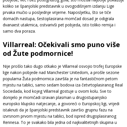
koliko se španjolski predstavnik u ovogodišnjem izdanju Lige
prvaka mučio u posljednje vrijeme. Naposljetku, što se tiče
domaćih nastupa, šestoplasirana momčad dosad je odigrala
dvanaest utakmica, ostvarivši pet pobjeda, isto toliko remija i
samo dva poraza.
Villarreal: Očekivali smo puno više
od Žute podmornice!
Nije prošlo tako dugo otkako je Villarreal osvojio trofej Europske
lige nakon pobjede nad Manchester Unitedom, a prošle sezone
popularna Žuta podmornica završila je na fantastičnom petom
mjestu na tablici, samo sedam bodova iza četvrtoplasiranog Real
Sociedada, kod kojeg Villarreal gostuje u ovom kolu. Sve to
donijelo je momčadi izravan plasman u drugostupanjsko
europsko klupsko natjecanje, a govoreći o Europskoj ligi, vrijedi
istaknuti da je španjolski predstavnik završio grupnu fazu na
izvrsnom prvom mjestu na tablici, bod ispred drugoplasiranog
Rennesa. To je svakako bila jedna od najkvalitetnijih skupina u