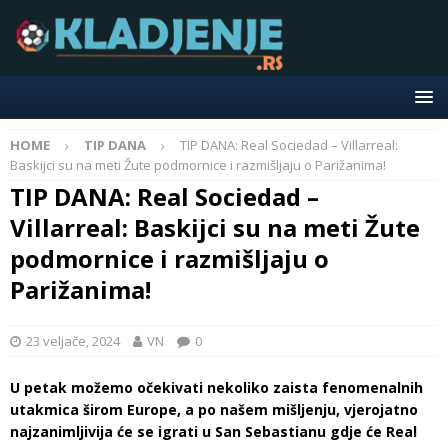
HOME
TIP DANA
TIP DANA: Real Sociedad – Villarreal:
Baskijci su na meti Žute podmornice i razmišljaju o Parižanima!
TIP DANA: Real Sociedad –
Villarreal: Baskijci su na meti Žute
podmornice i razmišljaju o
Parižanima!
23 veljače, 2024
VN
0
U petak možemo očekivati nekoliko zaista fenomenalnih
utakmica širom Europe, a po našem mišljenju, vjerojatno
najzanimljivija će se igrati u San Sebastianu gdje će Real