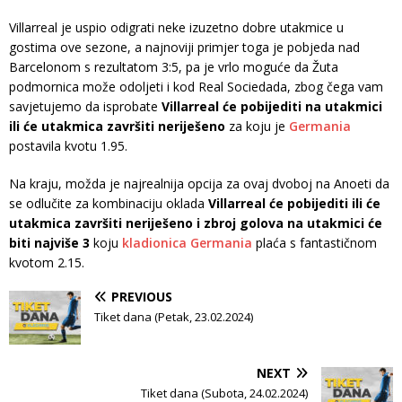
Villarreal je uspio odigrati neke izuzetno dobre utakmice u
gostima ove sezone, a najnoviji primjer toga je pobjeda nad
Barcelonom s rezultatom 3:5, pa je vrlo moguće da Žuta
podmornica može odoljeti i kod Real Sociedada, zbog čega vam
savjetujemo da isprobate
Villarreal će pobijediti na utakmici
ili će utakmica završiti neriješeno
za koju je
Germania
postavila kvotu 1.95.
Na kraju, možda je najrealnija opcija za ovaj dvoboj na Anoeti da
se odlučite za kombinaciju oklada
Villarreal će pobijediti ili će
utakmica završiti neriješeno i zbroj golova na utakmici će
biti najviše 3
koju
kladionica Germania
plaća s fantastičnom
kvotom 2.15.
PREVIOUS
Tiket dana (Petak, 23.02.2024)
NEXT
Tiket dana (Subota, 24.02.2024)