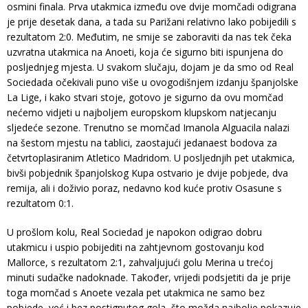
osmini finala. Prva utakmica između ove dvije momčadi odigrana
je prije desetak dana, a tada su Parižani relativno lako pobijedili s
rezultatom 2:0. Međutim, ne smije se zaboraviti da nas tek čeka
uzvratna utakmica na Anoeti, koja će sigurno biti ispunjena do
posljednjeg mjesta. U svakom slučaju, dojam je da smo od Real
Sociedada očekivali puno više u ovogodišnjem izdanju španjolske
La Lige, i kako stvari stoje, gotovo je sigurno da ovu momčad
nećemo vidjeti u najboljem europskom klupskom natjecanju
sljedeće sezone. Trenutno se momčad Imanola Alguacila nalazi
na šestom mjestu na tablici, zaostajući jedanaest bodova za
četvrtoplasiranim Atletico Madridom. U posljednjih pet utakmica,
bivši pobjednik španjolskog Kupa ostvario je dvije pobjede, dva
remija, ali i doživio poraz, nedavno kod kuće protiv Osasune s
rezultatom 0:1.
U prošlom kolu, Real Sociedad je napokon odigrao dobru
utakmicu i uspio pobijediti na zahtjevnom gostovanju kod
Mallorce, s rezultatom 2:1, zahvaljujući golu Merina u trećoj
minuti sudačke nadoknade. Također, vrijedi podsjetiti da je prije
toga momčad s Anoete vezala pet utakmica ne samo bez
pobjede, već i bez postignutog gola, što možda najbolje pokazuje