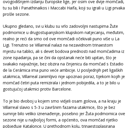
ovogodišnjem izdanju Europske lige, jer osim ove dvije momčadi,
tu su bili i Panathinaikos i Maccabi Haifa, koji su igrali u Ligi prvaka
prošle sezone.
Ukupno gledano, svi u klubu su vrlo zadovoljni nastupima Žute
podmornice u drugostupanjskom klupskom natjecanju, međutim,
realno je reći da smo od ove momčadi očekivali puno više u La
Ligi. Trenutno se Villarreal nalazi na nezavidnom trinaestom
mjestu na tablici, ali s devet bodova prednosti nad momčadima iz
zone ispadanja, pa se čini da opstanak neće biti upitan, što je
svakako najvažnije, bez obzira na činjenicu da momčad s Estadio
de la Cerámica ima puno veće ambicije. U posljednjih pet ligaških
utakmica, Villarreal zanimljivo nije upoznao poraz, tijekom kojih je
momčad četiri puta remizirala i jednom pobijedila, a to je bilo u
gostujućoj utakmici protiv Barcelone.
To je bio dvoboj u kojem smo vidjeli osam golova, a na kraju je
Villarreal slavio s 5-3 u završnim fazama utakmice, što je bez
sumnje bilo veliko iznenađenje, posebno jer Žuta podmornica ove
sezone nije u najboljoj formi, a općenito, ova momčad rijetko
pobjeđuje Katalonce. U prethodnom kolu, trinaestoplasirana