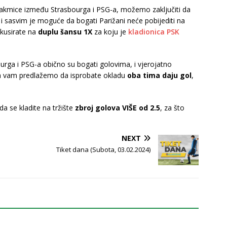
mice između Strasbourga i PSG-a, možemo zaključiti da
 i sasvim je moguće da bogati Parižani neće pobijediti na
okusirate na
duplu šansu 1X
za koju je
kladionica PSK
ourga i PSG-a obično su bogati golovima, i vjerojatno
ga vam predlažemo da isprobate okladu
oba tima daju gol
,
a se kladite na tržište
zbroj golova VIŠE od 2.5
, za što
NEXT
Tiket dana (Subota, 03.02.2024)