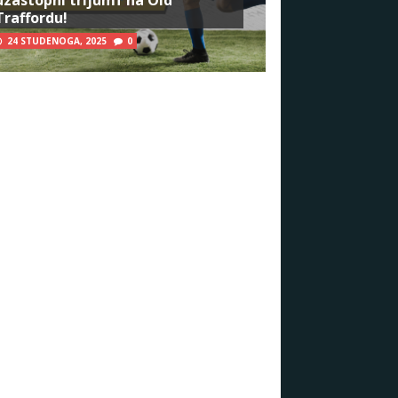
Traffordu!
24 STUDENOGA, 2025
0