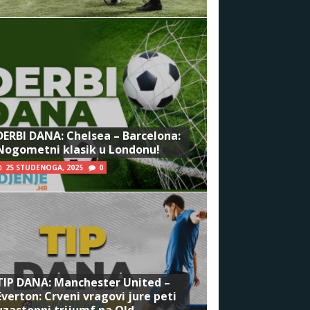
DERBI DANA: Chelsea – Barcelona:
Nogometni klasik u Londonu!
25 STUDENOGA, 2025
0
TIP DANA: Manchester United –
Everton: Crveni vragovi jure peti
uzastopni trijumf na Old