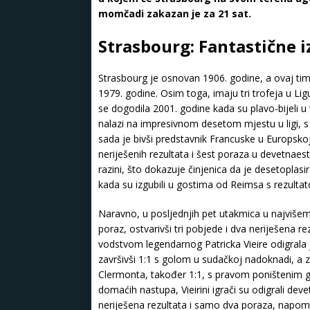
momčadi zakazan je za 21 sat.
Strasbourg: Fantastične i
Strasbourg je osnovan 1906. godine, a ovaj ti
1979. godine. Osim toga, imaju tri trofeja u L
se dogodila 2001. godine kada su plavo-bijeli u
nalazi na impresivnom desetom mjestu u ligi, 
sada je bivši predstavnik Francuske u Europsko
neriješenih rezultata i šest poraza u devetnaes
razini, što dokazuje činjenica da je desetoplasi
kada su izgubili u gostima od Reimsa s rezultat
Naravno, u posljednjih pet utakmica u najviš
poraz, ostvarivši tri pobjede i dva neriješena 
vodstvom legendarnog Patricka Vieire odigrala j
završivši 1:1 s golom u sudačkoj nadoknadi, a 
Clermonta, također 1:1, s pravom poništenim g
domaćih nastupa, Vieirini igrači su odigrali dev
neriješena rezultata i samo dva poraza, napomi