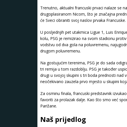
Trenutno, aktualni francuski prvaci nalaze se n
drugoplasiranom Nicom, što je značajna prednost
će Sveci obraniti svoj naslov prvaka Francuske.
U posljednjih pet utakmica Ligue 1, Luis Enriqueo
kolu, PSG je remizirao na svom stadionu protiv 
vodstvu od dva gola na poluvremenu, najugodni
drugom poluvremenu.
Na gostujućim terenima, PSG je do sada odigrao
tri remija u tom razdoblju. PSG je također uspi
drugi u svojoj skupini s tri boda prednosti n
neočekivano zauzela prvo mjesto u skupini koja
Za osminu finala, francuski predstavnik izvukao j
favoriti za prolazak dalje. Kao što smo već spo
Parižane.
Naš prijedlog