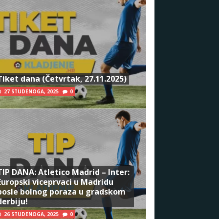
Tiket dana (Četvrtak, 27.11.2025)
27 STUDENOGA, 2025
0
TIP DANA: Atletico Madrid – Inter:
Europski viceprvaci u Madridu
posle bolnog poraza u gradskom
derbiju!
26 STUDENOGA, 2025
0