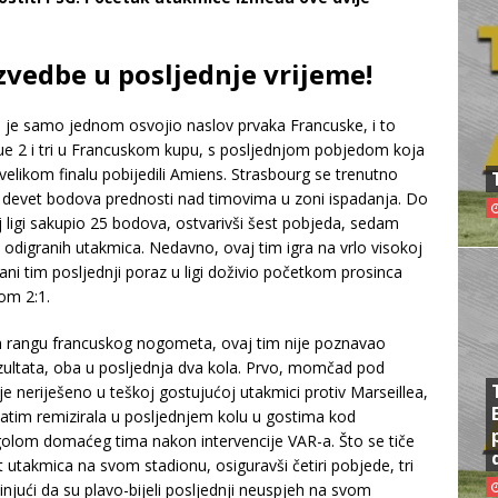
zvedbe u posljednje vrijeme!
m je samo jednom osvojio naslov prvaka Francuske, i to
igue 2 i tri u Francuskom kupu, s posljednjom pobjedom koja
 velikom finalu pobijedili Amiens. Strasbourg se trenutno
s devet bodova prednosti nad timovima u zoni ispadanja. Do
j ligi sakupio 25 bodova, ostvarivši šest pobjeda, sedam
t odigranih utakmica. Nedavno, ovaj tim igra na vrlo visokoj
rani tim posljednji poraz u ligi doživio početkom prosinca
om 2:1.
em rangu francuskog nogometa, ovaj tim nije poznavao
rezultata, oba u posljednja dva kola. Prvo, momčad pod
e neriješeno u teškoj gostujućoj utakmici protiv Marseillea,
zatim remizirala u posljednjem kolu u gostima kod
olom domaćeg tima nakon intervencije VAR-a. Što se tiče
et utakmica na svom stadionu, osiguravši četiri pobjede, tri
njući da su plavo-bijeli posljednji neuspjeh na svom