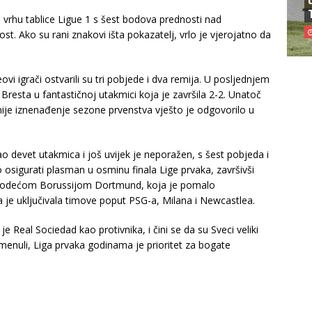
a vrhu tablice Ligue 1 s šest bodova prednosti nad
. Ako su rani znakovi išta pokazatelj, vrlo je vjerojatno da
vi igrači ostvarili su tri pobjede i dva remija. U posljednjem
Bresta u fantastičnoj utakmici koja je završila 2-2. Unatoč
je iznenađenje sezone prvenstva vješto je odgovorilo u
 devet utakmica i još uvijek je neporažen, s šest pobjeda i
o osigurati plasman u osminu finala Lige prvaka, završivši
ad vodećom Borussijom Dortmund, koja je pomalo
 je uključivala timove poput PSG-a, Milana i Newcastlea.
e Real Sociedad kao protivnika, i čini se da su Sveci veliki
menuli, Liga prvaka godinama je prioritet za bogate