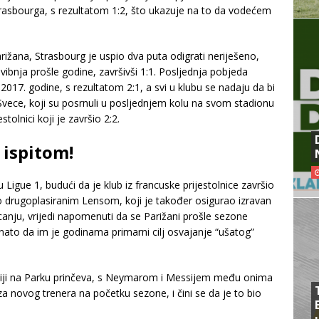
trasbourga, s rezultatom 1:2, što ukazuje na to da vodećem
ižana, Strasbourg je uspio dva puta odigrati neriješeno,
ibnja prošle godine, završivši 1:1. Posljednja pobjeda
e 2017. godine, s rezultatom 2:1, a svi u klubu se nadaju da bi
vece, koji su posrnuli u posljednjem kolu na svom stadionu
tolnici koji je završio 2:2.
 ispitom!
 Ligue 1, budući da je klub iz francuske prijestolnice završio
 drugoplasiranim Lensom, koji je također osigurao izravan
anju, vrijedi napomenuti da se Parižani prošle sezone
nato da im je godinama primarni cilj osvajanje “ušatog”
ukciji na Parku prinčeva, s Neymarom i Messijem među onima
 za novog trenera na početku sezone, i čini se da je to bio