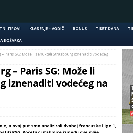
TNI TIPOVI
KLAĐENJE – VODIČ
BONUS
TIKET DANA
TI
NA KOŠARKA
 – Paris SG: Može li zahuktali Strasbourg iznenaditi vodećeg
g – Paris SG: Može li
g iznenaditi vodećeg na
je, a ovaj put smo analizirali dvoboj francuske Lige 1,
stiti PSG. Početak utakmice između ove dvije