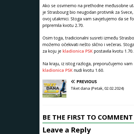
Ako se osvrnemo na prethodne međusobne utak
je Strasbourg bio neugodan protivnik za Svece,
ovoj utakmici. Stoga vam savjetujemo da se f
pripremila kvotu 2.70.
Osim toga, tradicionalni susreti između Strasb
možemo očekivati nešto slično i večeras. Sto
za koju je
kladionica PSK
postavila kvotu 1.70.
Na kraju, iz istog razloga, preporučujemo vam d
kladionica PSK
nudi kvotu 1.60.
PREVIOUS
Tiket dana (Petak, 02.02.2024)
BE THE FIRST TO COMMENT
Leave a Reply