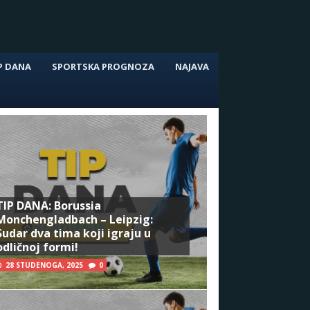
P DANA
SPORTSKA PROGNOZA
NAJAVA
TIP DANA: Borussia
Monchengladbach – Leipzig:
Sudar dva tima koji igraju u
odličnoj formi!
28 STUDENOGA, 2025
0