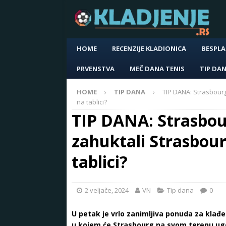
HOME
RECENZIJE KLADIONICA
BESPLA
PRVENSTVA
MEČ DANA TENIS
TIP DA
HOME
TIP DANA
TIP DANA: Strasbourg
na tablici?
TIP DANA: Strasbour
zahuktali Strasbour
tablici?
2 veljače, 2024
VN
Tip dana
0
U petak je vrlo zanimljiva ponuda za klađen
u kojem će Strasbourg na svom terenu ugo