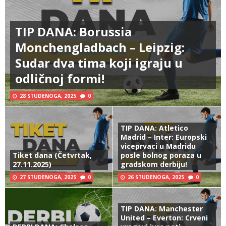
TIP DANA: Borussia
Monchengladbach – Leipzig:
Sudar dva tima koji igraju u
odličnoj formi!
28 STUDENOGA, 2025
0
TIP DANA: Atletico
Madrid – Inter: Europski
viceprvaci u Madridu
Tiket dana (Četvrtak,
posle bolnog poraza u
27.11.2025)
gradskom derbiju!
27 STUDENOGA, 2025
0
26 STUDENOGA, 2025
0
TIP DANA: Manchester
United – Everton: Crveni