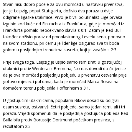
Stvari nisu dobro počele za ovu momčad u nastavku prvenstva,
jer je Leipzig, poput Stuttgarta, doživio dva poraza u dvije
odigrane ligaške utakmice. Prvo je bivši polufinalist Lige prvaka
izgubio kod kuće od Eintrachta iz Frankfurta, gdje je momčad iz
Frankfurta pomalo neočekivano slavila s 0:1. Zatim je Red Bull
također doživio poraz od prvoplasiranog Leverkusena, ponovno
na svom stadionu, pri čemu je lider lige osigurao sva tri boda
golom u posljednjim trenucima susreta, koji je završio s 2:3.
Prije svega toga, Leipzig je uspio samo remizirati u gostujućoj
utakmici protiv Werdera iz Bremena, što nas dovodi do činjenice
da je ova momčad posljednju pobjedu u prvenstvu ostvarila prije
gotovo mjesec i pol dana, kada je momčad Marca Rosea na
domaćem terenu pobijedila Hoffenheim s 3:1.
U gostujućim utakmicama, popularni Bikovi dosad su odigrali
osam susreta, ostvarivši četiri pobjede, samo jedan remi, ali i tri
poraza. Vrijedi spomenuti da je posljednja gostujuća pobjeda Red
Bulla bila protiv Borussije Dortmund početkom prosinca, s
rezultatom 2:3.