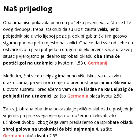
Naš prijedlog
Oba tima nisu pokazala puno na početku prvenstva, a što se tiče
ovog dvoboja, treba istaknuti da su ulozi zaista veliki, jer bi
pobjednik bio u vrlo lijepoj poziciji, dok bi gubitnički tim gotovo
sigurno pao na peto mjesto na tablici. Oba će dati sve od sebe da
ostvare svoju prvu pobjedu u drugom dijelu prvenstva, a u takvoj
situaciji vjerojatno je idealno isprobati okladu
oba tima će
postići gol na utakmici
s kvotom 1.53 u
Germaniji
.
Međutim, čini se da Leipzig ima puno više iskustva u takvim
utakmicama, pa većinom dajemo prednost popularnim Bikovima
u ovom susretu i predlažemo vam da se kladite na
RB Leipzig će
pobijediti na utakmici
, za što
Germania
plaća kvotu 2.50.
Za kraj, obrana oba tima pokazala je prilično slabosti u posljednje
vrijeme, pa prije svega vjerojatno možemo očekivati vrlo
učinkovit dvoboj, zbog čega vam predlažemo da isprobate okladu
zbroj golova na utakmici će biti najmanje 4
, za što
Germania
plaća kvotu 2.55.