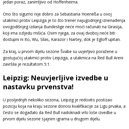
jedan poraz, zanimljivo od Hoffenheima.
Ono što sigurno nije dobro za Sebastiana Hoeneßa u ovoj
utakmici protiv Leipziga je to što trener najugodnijeg iznenađenja
ovogodišnjeg izdanja Bundeslige neće moći računati na Girasija,
koji ima ozljedu mišića. Osim njega, za ovaj dvoboj neće biti
dostupni ni Ito, Wu, Silas, Karazor i Nartey, dok je Egloff upitan.
Za kraj, u prvom dijelu sezone Švabe su uvjerljivo poražene u
gostujućoj utakmici protiv Leipziga, a utakmica na Red Bull Areni
završila je rezultatom 5:1.
Leipzig: Neuvjerljive izvedbe u
nastavku prvenstva!
U posljednjih nekoliko sezona, Leipzig je redovito postizao
poziciju koja na kraju sezone donosi kvalifikacije za Ligu prvaka, a
često se događalo da Red Bull nadoknadi vrlo loše izvedbe u
prvom dijelu sezone sjajnim igrama u drugom dijelu.