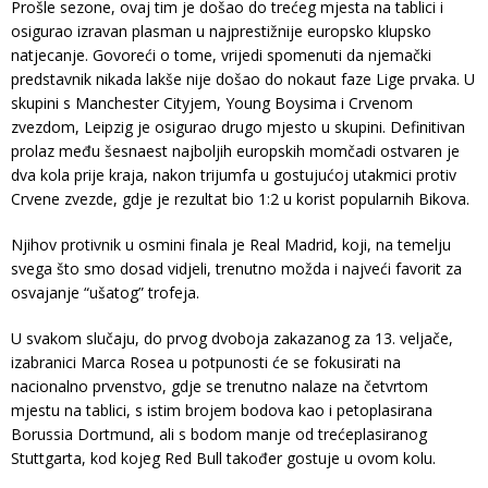
Prošle sezone, ovaj tim je došao do trećeg mjesta na tablici i
osigurao izravan plasman u najprestižnije europsko klupsko
natjecanje. Govoreći o tome, vrijedi spomenuti da njemački
predstavnik nikada lakše nije došao do nokaut faze Lige prvaka. U
skupini s Manchester Cityjem, Young Boysima i Crvenom
zvezdom, Leipzig je osigurao drugo mjesto u skupini. Definitivan
prolaz među šesnaest najboljih europskih momčadi ostvaren je
dva kola prije kraja, nakon trijumfa u gostujućoj utakmici protiv
Crvene zvezde, gdje je rezultat bio 1:2 u korist popularnih Bikova.
Njihov protivnik u osmini finala je Real Madrid, koji, na temelju
svega što smo dosad vidjeli, trenutno možda i najveći favorit za
osvajanje “ušatog” trofeja.
U svakom slučaju, do prvog dvoboja zakazanog za 13. veljače,
izabranici Marca Rosea u potpunosti će se fokusirati na
nacionalno prvenstvo, gdje se trenutno nalaze na četvrtom
mjestu na tablici, s istim brojem bodova kao i petoplasirana
Borussia Dortmund, ali s bodom manje od trećeplasiranog
Stuttgarta, kod kojeg Red Bull također gostuje u ovom kolu.