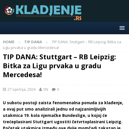
HOME
TIP DANA
TIP DANA: Stuttgart – RB Leipzig: Bitka za
Ligu prvaka u gradu Mercedesa!
TIP DANA: Stuttgart – RB Leipzig:
Bitka za Ligu prvaka u gradu
Mercedesa!
27 siječnja, 2024
VN
0
U subotu postoji zaista fenomenalna ponuda za klađenje,
a ovaj put smo analizirali jednu od najzanimljivijih
utakmica 19. kola njemačke Bundeslige, u kojoj će
trećeplasirani Stuttgart ugostiti četvrtoplasirani Leipzig.
Početak utakmice između ove dvije momčadi zakazan je