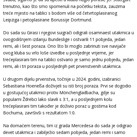
trenutno, kao što smo spomenuli na početku teksta, zauzima
treće mjesto na tablici s bodom više od četvrtoplasiranog
Leipziga i petoplasirane Borussije Dortmund.
Do sada su Girasi i njegovi suigrači odigrali osamnaest utakmica u
ovogodišnjem izdanju Bundeslige i ostvarili 11 pobjeda, jedan
remi, ali i šest poraza. Ono što bi moglo zabrinuti sve navijače
ovog kluba su vrlo loše izvedbe u posljednje vrijeme, jer
trećeplasirani tim na tablici ostvario je samo jednu pobjedu, jedan
remi, ali i tri poraza u posljednjih pet prvenstvenih utakmica.
U drugom dijelu prvenstva, točnije u 2024. godini, izabranici
Sebastiana Hoeneßa doživjeli su isti broj poraza. Prvi se dogodio
u gostujućoj utakmici protiv Mönchengladbacha, gdje su
popularni Ždrebci lako slavili s 3:1, a u posljednjem kolu
trećeplasirani tim također je doživio poraz u gostima kod
Bochuma, završivši s rezultatom 1:0.
Na domaćem terenu, tim iz grada Mercedesa do sada je odigrao
devet utakmica i zabilježio sedam pobjeda, jedan remi i samo