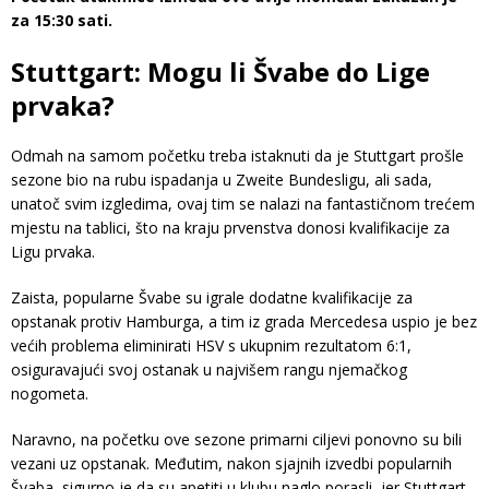
za 15:30 sati.
Stuttgart: Mogu li Švabe do Lige
prvaka?
Odmah na samom početku treba istaknuti da je Stuttgart prošle
sezone bio na rubu ispadanja u Zweite Bundesligu, ali sada,
unatoč svim izgledima, ovaj tim se nalazi na fantastičnom trećem
mjestu na tablici, što na kraju prvenstva donosi kvalifikacije za
Ligu prvaka.
Zaista, popularne Švabe su igrale dodatne kvalifikacije za
opstanak protiv Hamburga, a tim iz grada Mercedesa uspio je bez
većih problema eliminirati HSV s ukupnim rezultatom 6:1,
osiguravajući svoj ostanak u najvišem rangu njemačkog
nogometa.
Naravno, na početku ove sezone primarni ciljevi ponovno su bili
vezani uz opstanak. Međutim, nakon sjajnih izvedbi popularnih
Švaba, sigurno je da su apetiti u klubu naglo porasli, jer Stuttgart