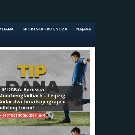
P DANA
SPORTSKA PROGNOZA
NAJAVA
TIP DANA: Borussia
Monchengladbach – Leipzig:
Sudar dva tima koji igraju u
odličnoj formi!
28 STUDENOGA, 2025
0