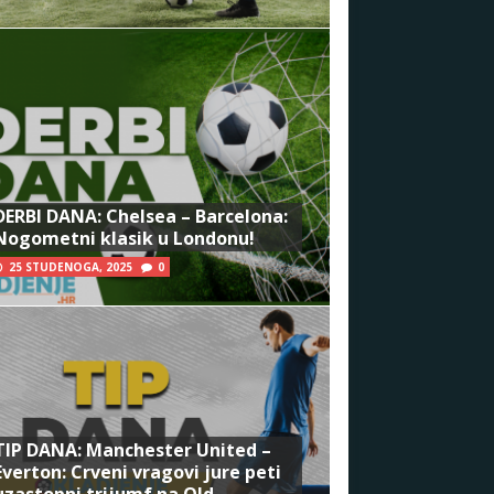
DERBI DANA: Chelsea – Barcelona:
Nogometni klasik u Londonu!
25 STUDENOGA, 2025
0
TIP DANA: Manchester United –
Everton: Crveni vragovi jure peti
uzastopni trijumf na Old