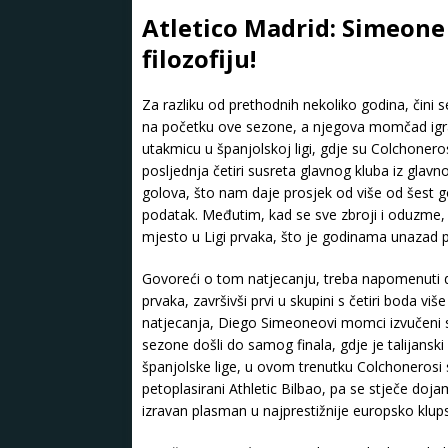
Atletico Madrid: Simeone
filozofiju!
Za razliku od prethodnih nekoliko godina, čini 
na početku ove sezone, a njegova momčad igra
utakmicu u španjolskoj ligi, gdje su Colchonero
posljednja četiri susreta glavnog kluba iz glav
golova, što nam daje prosjek od više od šest go
podatak. Međutim, kad se sve zbroji i oduzme, vel
mjesto u Ligi prvaka, što je godinama unazad 
Govoreći o tom natjecanju, treba napomenuti da
prvaka, završivši prvi u skupini s četiri boda vi
natjecanja, Diego Simeoneovi momci izvučeni s
sezone došli do samog finala, gdje je talijanski
španjolske lige, u ovom trenutku Colchonerosi 
petoplasirani Athletic Bilbao, pa se stječe doja
izravan plasman u najprestižnije europsko klup