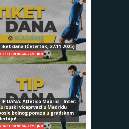
Tiket dana (Četvrtak, 27.11.2025)
27 STUDENOGA, 2025
0
TIP DANA: Atletico Madrid – Inter:
Europski viceprvaci u Madridu
posle bolnog poraza u gradskom
derbiju!
26 STUDENOGA, 2025
0