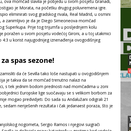
u, ova momčad slavila je pobjedu u svom posjetu Granadi,
 postigao je Morata, na početku drugog poluvremena igre.
spio eliminirati svog gradskog rivala, Real Madrid, u osmini
4:2, a zanimljivo je da je Diego Simeoneova momčad
kog Superkupa. Prije tog trijumfa u posljednjem kolu
 je poražen u svom posjetu vodećoj Gironi, a u toj utakmici
lo 4:3 u korist najugodnijeg iznenađenja ovogodišnjeg
 za spas sezone!
 zamisliti da će Sevilla tako loše nastupati u ovogodišnjem
acija je takva da se momčad trenutno nalazi na
ci, s tek jednim bodom prednosti nad momčadima u zoni
ni pobjednici Europske lige suočavaju se s velikom borbom za
nije mogao predvidjeti. Do sada su Andalužani odigrali 21
e, sedam neriješenih rezultata i čak jedanaest poraza, što je
panjolskog nogometa, Sergio Ramos i njegovi suigrači
u, Sevilla je doživjela pravu katastrofu u gostima kod vodeće