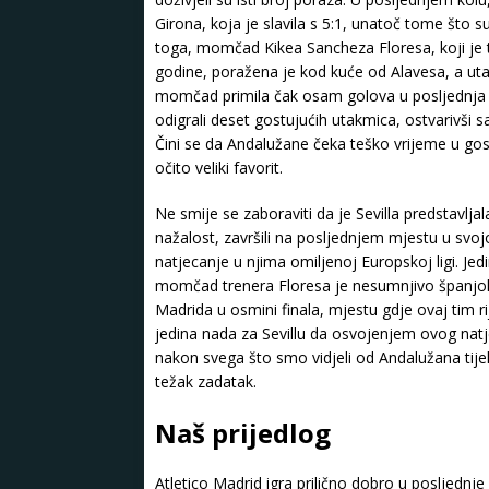
Girona, koja je slavila s 5:1, unatoč tome što su
toga, momčad Kikea Sancheza Floresa, koji je t
godine, poražena je kod kuće od Alavesa, a uta
momčad primila čak osam golova u posljednja d
odigrali deset gostujućih utakmica, ostvarivši s
Čini se da Andalužane čeka teško vrijeme u gos
očito veliki favorit.
Ne smije se zaboraviti da je Sevilla predstavlja
nažalost, završili na posljednjem mjestu u svoj
natjecanje u njima omiljenoj Europskoj ligi. Jed
momčad trenera Floresa je nesumnjivo španjolski
Madrida u osmini finala, mjestu gdje ovaj tim ri
jedina nada za Sevillu da osvojenjem ovog nat
nakon svega što smo vidjeli od Andalužana tije
težak zadatak.
Naš prijedlog
Atletico Madrid igra prilično dobro u posljednj