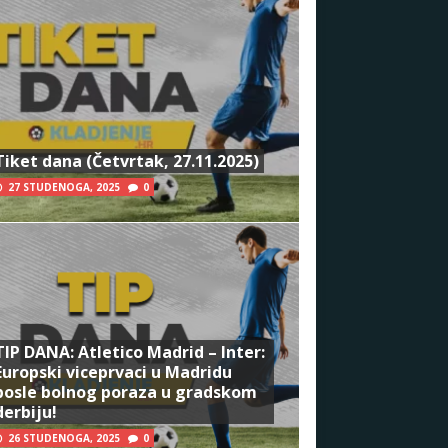
Tiket dana (Četvrtak, 27.11.2025)
27 STUDENOGA, 2025
0
TIP DANA: Atletico Madrid – Inter:
Europski viceprvaci u Madridu
posle bolnog poraza u gradskom
derbiju!
26 STUDENOGA, 2025
0