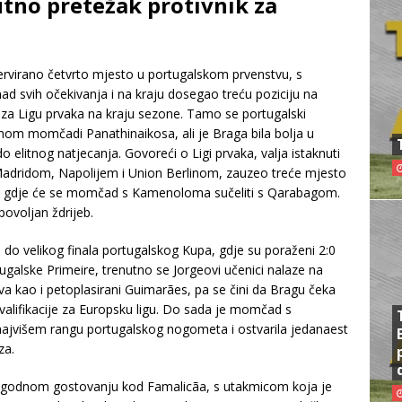
nutno pretežak protivnik za
virano četvrto mjesto u portugalskom prvenstvu, s
ad svih očekivanja i na kraju dosegao treću poziciju na
ije za Ligu prvaka na kraju sezone. Tamo se portugalski
nom momčadi Panathinaikosa, ali je Braga bila bolja u
 elitnog natjecanja. Govoreći o Ligi prvaka, valja istaknuti
l Madridom, Napolijem i Union Berlinom, zauzeo treće mjesto
ge, gdje će se momčad s Kamenoloma sučeliti s Qarabagom.
 povoljan ždrijeb.
i do velikog finala portugalskog Kupa, gdje su poraženi 2:0
ugalske Primeire, trenutno se Jorgeovi učenici nalaze na
va kao i petoplasirani Guimarães, pa se čini da Bragu čeka
kvalifikacije za Europsku ligu. Do sada je momčad s
jvišem rangu portugalskog nogometa i ostvarila jedanaest
za.
š ugodnom gostovanju kod Famalicãa, s utakmicom koja je