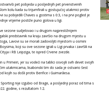
ostvarivši pet pobjeda u posljednjih pet prvenstvenih
om kolu kada su trijumfirali u gostujućoj utakmici protiv
vovi su pobijedili Chaves u gostima s 0:3, i na prvi pogled je
ednje vrijeme postiže puno golova u ligi.
 ove sezone sudjelovao i u drugom najprestižnijem
alski predstavnik na kraju završio na drugom mjestu u
t toga, Lavovi su se morali zadovoljiti mjestom u osmini
Boysima, koji su ove sezone igrali u Ligi prvaka i završili na
ityja i RB Leipziga, te ispred Crvene zvezde.
 Primeiri, jer su vodeći na tablici osvojili svih devet svojih
m utakmicama, lisabonski tim do sada je ostvario šest
od kojih su došli protiv Benfice i Guimarãesa.
 Sporting nije izgubio od Brage, a posljednji poraz od tima s
. godine, s rezultatom 1:2.