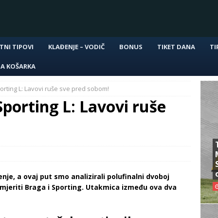
TNI TIPOVI
KLAĐENJE – VODIČ
BONUS
TIKET DANA
TI
NA KOŠARKA
orting L: Lavovi ruše sve pred sobom!
porting L: Lavovi ruše
nje, a ovaj put smo analizirali polufinalni dvoboj
mjeriti Braga i Sporting. Utakmica između ova dva