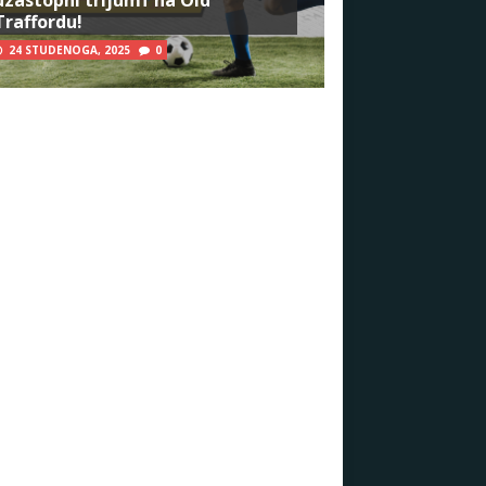
Traffordu!
24 STUDENOGA, 2025
0