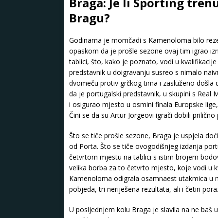
Braga: Je li Sporting tre
Bragu?
Godinama je momčadi s Kamenoloma bilo rezer
opaskom da je prošle sezone ovaj tim igrao izn
tablici, što, kako je poznato, vodi u kvalifikac
predstavnik u doigravanju susreo s nimalo naiv
dvomeču protiv grčkog tima i zasluženo došla do
da je portugalski predstavnik, u skupini s Rea
i osigurao mjesto u osmini finala Europske li
Čini se da su Artur Jorgeovi igrači dobili prilično
Što se tiče prošle sezone, Braga je uspjela doć
od Porta. Što se tiče ovogodišnjeg izdanja port
četvrtom mjestu na tablici s istim brojem bodo
velika borba za to četvrto mjesto, koje vodi u 
Kamenoloma odigrala osamnaest utakmica u na
pobjeda, tri neriješena rezultata, ali i četiri pora
U posljednjem kolu Braga je slavila na ne ba