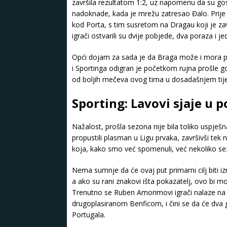
završila rezultatom 1:2, uz napomenu da su go
nadoknade, kada je mrežu zatresao Đalo. Prije 
kod Porta, s tim susretom na Dragau koji je zavr
igrači ostvarili su dvije pobjede, dva poraza i je
Opći dojam za sada je da Braga može i mora p
i Sportinga odigran je početkom rujna prošle god
od boljih mečeva ovog tima u dosadašnjem tije
Sporting: Lavovi sjaje u p
Nažalost, prošla sezona nije bila toliko uspje
propustili plasman u Ligu prvaka, završivši tek n
koja, kako smo već spomenuli, već nekoliko s
Nema sumnje da će ovaj put primarni cilj biti i
a ako su rani znakovi išta pokazatelj, ovo bi mo
Trenutno se Ruben Amorimovi igrači nalaze na 
drugoplasiranom Benficom, i čini se da će dva g
Portugala.