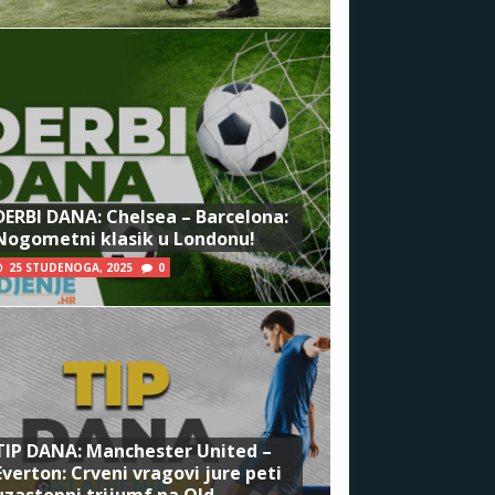
DERBI DANA: Chelsea – Barcelona:
Nogometni klasik u Londonu!
25 STUDENOGA, 2025
0
TIP DANA: Manchester United –
Everton: Crveni vragovi jure peti
uzastopni trijumf na Old