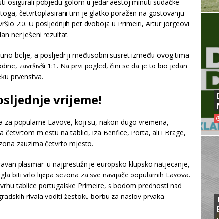
sti osigurali pobjedu golom u jedanaestoj minuti sudačke
toga, četvrtoplasirani tim je glatko poražen na gostovanju
šio 2:0. U posljednjih pet dvoboja u Primeiri, Artur Jorgeovi
dan neriješeni rezultat.
uno bolje, a posljednji međusobni susret između ovog tima
ine, završivši 1:1. Na prvi pogled, čini se da je to bio jedan
ku prvenstva.
osljednje vrijeme!
šna za popularne Lavove, koji su, nakon dugo vremena,
a četvrtom mjestu na tablici, iza Benfice, Porta, ali i Brage,
ezona zauzima četvrto mjesto.
zravan plasman u najprestižnije europsko klupsko natjecanje,
gla biti vrlo lijepa sezona za sve navijače popularnih Lavova.
vrhu tablice portugalske Primeire, s bodom prednosti nad
radskih rivala voditi žestoku borbu za naslov prvaka