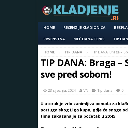
HOME
RECENZIJE KLADIONICA
BESPLA
PRVENSTVA
MEČ DANA TENIS
TIP DA
HOME
TIP DANA
TIP DANA: Braga – Sp
TIP DANA: Braga – S
sve pred sobom!
23 siječnja, 2024
VN
Tip dana
0
U utorak je vrlo zanimljiva ponuda za klađe
portugalskog Liga kupa, gdje će snage od
tima zakazana je za početak u 20:45.