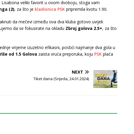
z Lisabona veliki favorit u ovom dvoboju, stoga vam
nga (2)
, za što je
kladionica PSK
pripremila kvotu 1.90.
staknuti da mečevi između ova dva kluba gotovo uvijek
tujemo da se fokusirate na okladu
Zbroj golova 2.5+
, za što
jednje vrijeme izuzetno efikasni, postići najmanje dva gola u
iše od 1.5 Golova
zaista vruća preporuka, koju
PSK
plaća
NEXT
Tiket dana (Srijeda, 24.01.2024)