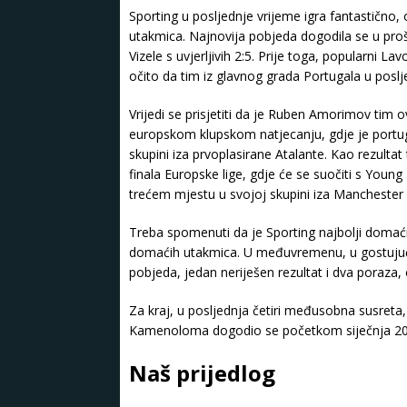
Sporting u posljednje vrijeme igra fantastično, 
utakmica. Najnovija pobjeda dogodila se u prošl
Vizele s uvjerljivih 2:5. Prije toga, popularni La
očito da tim iz glavnog grada Portugala u poslj
Vrijedi se prisjetiti da je Ruben Amorimov tim
europskom klupskom natjecanju, gdje je portug
skupini iza prvoplasirane Atalante. Kao rezulta
finala Europske lige, gdje će se suočiti s Young 
trećem mjestu u svojoj skupini iza Manchester C
Treba spomenuti da je Sporting najbolji domaćin u
domaćih utakmica. U međuvremenu, u gostujući
pobjeda, jedan neriješen rezultat i dva poraza, 
Za kraj, u posljednja četiri međusobna susreta,
Kamenoloma dogodio se početkom siječnja 2022
Naš prijedlog