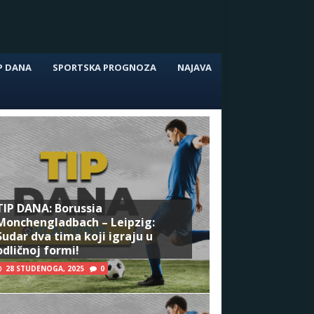
P DANA
SPORTSKA PROGNOZA
NAJAVA
TIP DANA: Borussia
Monchengladbach – Leipzig:
Sudar dva tima koji igraju u
odličnoj formi!
28 STUDENOGA, 2025
0