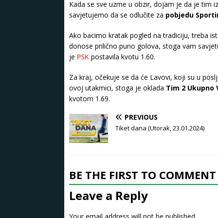
Kada se sve uzme u obzir, dojam je da je tim i
savjetujemo da se odlučite za
pobjedu Sporti
Ako bacimo kratak pogled na tradiciju, treba i
donose prilično puno golova, stoga vam savje
je
PSK
postavila kvotu 1.60.
Za kraj, očekuje se da će Lavovi, koji su u posl
ovoj utakmici, stoga je oklada
Tim 2 Ukupno V
kvotom 1.69.
PREVIOUS
Tiket dana (Utorak, 23.01.2024)
BE THE FIRST TO COMMENT
Leave a Reply
Your email address will not be published.