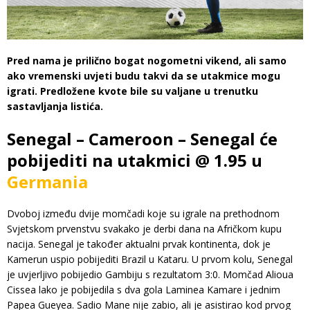
Pred nama je prilično bogat nogometni vikend, ali samo
ako vremenski uvjeti budu takvi da se utakmice mogu
igrati. Predložene kvote bile su valjane u trenutku
sastavljanja listića.
Senegal – Cameroon – Senegal će
pobijediti na utakmici @ 1.95 u
Germania
Dvoboj između dvije momčadi koje su igrale na prethodnom
Svjetskom prvenstvu svakako je derbi dana na Afričkom kupu
nacija. Senegal je također aktualni prvak kontinenta, dok je
Kamerun uspio pobijediti Brazil u Kataru. U prvom kolu, Senegal
je uvjerljivo pobijedio Gambiju s rezultatom 3:0. Momčad Alioua
Cissea lako je pobijedila s dva gola Laminea Kamare i jednim
Papea Gueyea. Sadio Mane nije zabio, ali je asistirao kod prvog