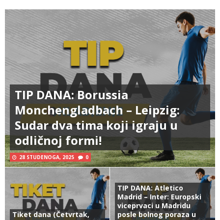
TIP DANA: Borussia
Monchengladbach – Leipzig:
Sudar dva tima koji igraju u
odličnoj formi!
28 STUDENOGA, 2025
0
TIP DANA: Atletico
Madrid – Inter: Europski
viceprvaci u Madridu
Tiket dana (Četvrtak,
posle bolnog poraza u