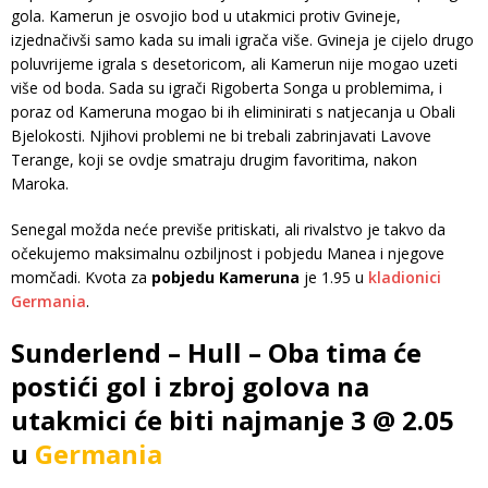
gola. Kamerun je osvojio bod u utakmici protiv Gvineje,
izjednačivši samo kada su imali igrača više. Gvineja je cijelo drugo
poluvrijeme igrala s desetoricom, ali Kamerun nije mogao uzeti
više od boda. Sada su igrači Rigoberta Songa u problemima, i
poraz od Kameruna mogao bi ih eliminirati s natjecanja u Obali
Bjelokosti. Njihovi problemi ne bi trebali zabrinjavati Lavove
Terange, koji se ovdje smatraju drugim favoritima, nakon
Maroka.
Senegal možda neće previše pritiskati, ali rivalstvo je takvo da
očekujemo maksimalnu ozbiljnost i pobjedu Manea i njegove
momčadi. Kvota za
pobjedu Kameruna
je 1.95 u
kladionici
Germania
.
Sunderlend – Hull – Oba tima će
postići gol i zbroj golova na
utakmici će biti najmanje 3 @ 2.05
u
Germania