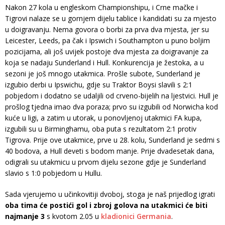
Nakon 27 kola u engleskom Championshipu, i Crne mačke i
Tigrovi nalaze se u gornjem dijelu tablice i kandidati su za mjesto
u doigravanju. Nema govora o borbi za prva dva mjesta, jer su
Leicester, Leeds, pa čak i Ipswich i Southampton u puno boljim
pozicijama, ali još uvijek postoje dva mjesta za doigravanje za
koja se nadaju Sunderland i Hull. Konkurencija je žestoka, a u
sezoni je još mnogo utakmica. Prošle subote, Sunderland je
izgubio derbi u Ipswichu, gdje su Traktor Boysi slavili s 2:1
pobjedom i dodatno se udaljili od crveno-bijelih na ljestvici. Hull je
prošlog tjedna imao dva poraza; prvo su izgubili od Norwicha kod
kuće u ligi, a zatim u utorak, u ponovljenoj utakmici FA kupa,
izgubili su u Birminghamu, oba puta s rezultatom 2:1 protiv
Tigrova. Prije ove utakmice, prve u 28. kolu, Sunderland je sedmi s
40 bodova, a Hull deveti s bodom manje. Prije dvadesetak dana,
odigrali su utakmicu u prvom dijelu sezone gdje je Sunderland
slavio s 1:0 pobjedom u Hullu.
Sada vjerujemo u učinkovitiji dvoboj, stoga je naš prijedlog igrati
oba tima će postići gol i zbroj golova na utakmici će biti
najmanje 3
s kvotom 2.05 u
kladionici Germania
.