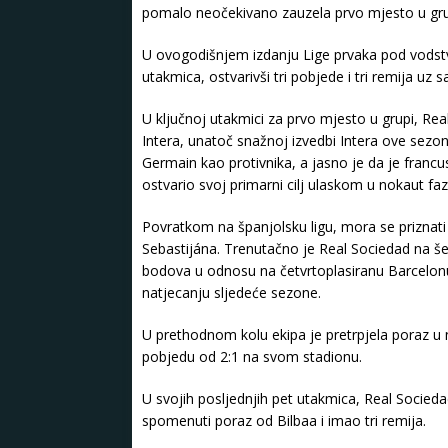
pomalo neočekivano zauzela prvo mjesto u grupi,
U ovogodišnjem izdanju Lige prvaka pod vodstv
utakmica, ostvarivši tri pobjede i tri remija uz
U ključnoj utakmici za prvo mjesto u grupi, Re
Intera, unatoč snažnoj izvedbi Intera ove sezone
Germain kao protivnika, a jasno je da je francus
ostvario svoj primarni cilj ulaskom u nokaut faz
Povratkom na španjolsku ligu, mora se priznati
Sebastijána. Trenutačno je Real Sociedad na š
bodova u odnosu na četvrtoplasiranu Barcelonu
natjecanju sljedeće sezone.
U prethodnom kolu ekipa je pretrpjela poraz u n
pobjedu od 2:1 na svom stadionu.
U svojih posljednjih pet utakmica, Real Socieda
spomenuti poraz od Bilbaa i imao tri remija.