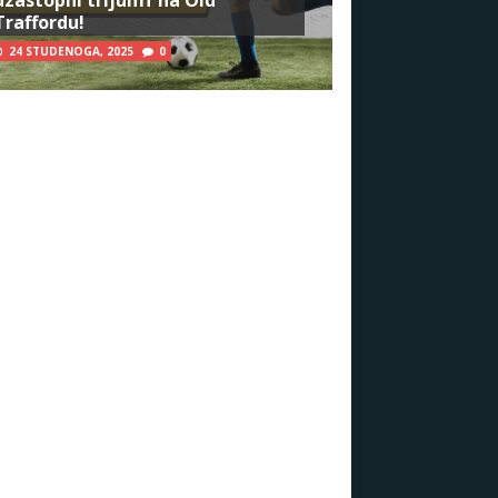
Traffordu!
24 STUDENOGA, 2025
0