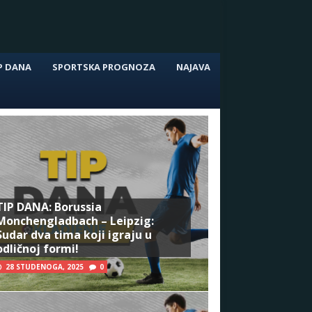
P DANA
SPORTSKA PROGNOZA
NAJAVA
TIP DANA: Borussia
Monchengladbach – Leipzig:
Sudar dva tima koji igraju u
odličnoj formi!
28 STUDENOGA, 2025
0