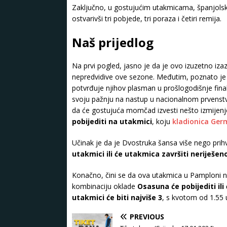
Zaključno, u gostujućim utakmicama, španjolski
ostvarivši tri pobjede, tri poraza i četiri remija.
Naš prijedlog
Na prvi pogled, jasno je da je ovo izuzetno iz
nepredvidive ove sezone. Međutim, poznato je 
potvrđuje njihov plasman u prošlogodišnje final
svoju pažnju na nastup u nacionalnom prvenstv
da će gostujuća momčad izvesti nešto izmijen
pobijediti na utakmici
, koju
kladionica Ger
Učinak je da je Dvostruka šansa više nego prihv
utakmici ili će utakmica završiti neriješen
Konačno, čini se da ova utakmica u Pamploni n
kombinaciju oklade
Osasuna će pobijediti ili
utakmici će biti najviše 3
, s kvotom od 1.55
PREVIOUS