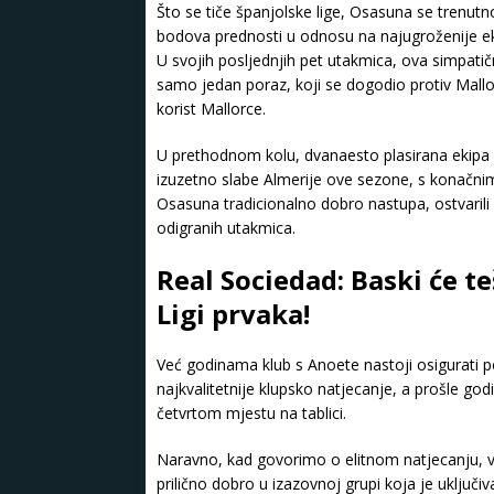
Što se tiče španjolske lige, Osasuna se trenut
bodova prednosti u odnosu na najugroženije ekip
U svojih posljednjih pet utakmica, ova simpatičn
samo jedan poraz, koji se dogodio protiv Mallor
korist Mallorce.
U prethodnom kolu, dvanaesto plasirana ekipa 
izuzetno slabe Almerije ove sezone, s konačnim
Osasuna tradicionalno dobro nastupa, ostvarili su
odigranih utakmica.
Real Sociedad: Baski će t
Ligi prvaka!
Već godinama klub s Anoete nastoji osigurati p
najkvalitetnije klupsko natjecanje, a prošle god
četvrtom mjestu na tablici.
Naravno, kad govorimo o elitnom natjecanju, v
prilično dobro u izazovnoj grupi koja je uključiv