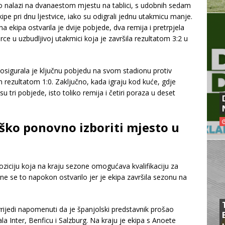
no nalazi na dvanaestom mjestu na tablici, s udobnih sedam
e pri dnu ljestvice, iako su odigrali jednu utakmicu manje.
a ekipa ostvarila je dvije pobjede, dva remija i pretrpjela
ce u uzbudljivoj utakmici koja je završila rezultatom 3:2 u
osigurala je ključnu pobjedu na svom stadionu protiv
 rezultatom 1:0. Zaključno, kada igraju kod kuće, gdje
 tri pobjede, isto toliko remija i četiri poraza u deset
eško ponovno izboriti mjesto u
oziciju koja na kraju sezone omogućava kvalifikaciju za
ine se to napokon ostvarilo jer je ekipa završila sezonu na
rijedi napomenuti da je španjolski predstavnik prošao
ala Inter, Benficu i Salzburg. Na kraju je ekipa s Anoete