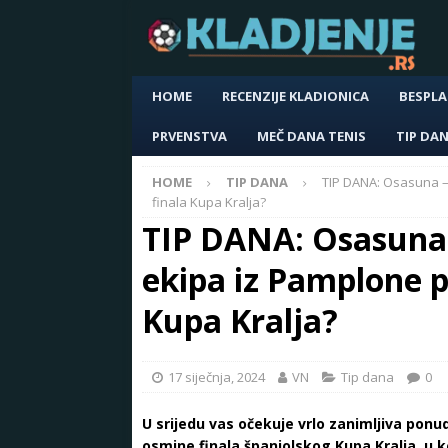
HOME
RECENZIJE KLADIONICA
BESPLA
PRVENSTVA
MEČ DANA TENIS
TIP DA
HOME
TIP DANA
TIP DANA: Osasuna – 
finala Kupa Kralja?
TIP DANA: Osasuna –
ekipa iz Pamplone p
Kupa Kralja?
17 siječnja, 2024
VN
Tip dana
0
U srijedu vas očekuje vrlo zanimljiva pon
osmine finala španjolskog Kupa Kralja, u