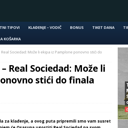
TNI TIPOVI
KLAĐENJE – VODIČ
BONUS
TIKET DANA
TI
NA KOŠARKA
Real Sociedad: Može li ekipa iz Pamplone ponovno stići do
 Real Sociedad: Može li
onovno stići do finala
uda za klađenje, a ovog puta pripremili smo vam susret
 kojem će Osasuna ugostiti Real Sociedad na svom