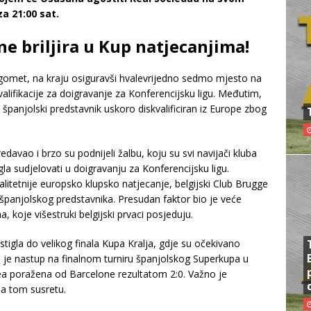
a 21:00 sat.
e briljira u Kup natjecanjima!
gomet, na kraju osiguravši hvalevrijedno sedmo mjesto na
valifikacije za doigravanje za Konferencijsku ligu. Međutim,
e španjolski predstavnik uskoro diskvalificiran iz Europe zbog
edavao i brzo su podnijeli žalbu, koju su svi navijači kluba
la sudjelovati u doigravanju za Konferencijsku ligu.
alitetnije europsko klupsko natjecanje, belgijski Club Brugge
 španjolskog predstavnika. Presudan faktor bio je veće
 koje višestruki belgijski prvaci posjeduju.
tigla do velikog finala Kupa Kralja, gdje su očekivano
 je nastup na finalnom turniru španjolskog Superkupa u
atea poražena od Barcelone rezultatom 2:0. Važno je
a tom susretu.