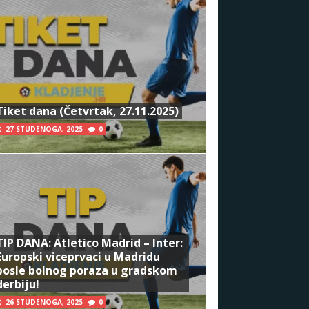
Tiket dana (Četvrtak, 27.11.2025)
27 STUDENOGA, 2025
0
TIP DANA: Atletico Madrid – Inter:
Europski viceprvaci u Madridu
posle bolnog poraza u gradskom
derbiju!
26 STUDENOGA, 2025
0