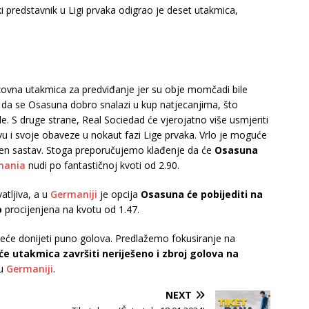
 predstavnik u Ligi prvaka odigrao je deset utakmica,
azovna utakmica za predviđanje jer su obje momčadi bile
da se Osasuna dobro snalazi u kup natjecanjima, što
e. S druge strane, Real Sociedad će vjerojatno više usmjeriti
u i svoje obaveze u nokaut fazi Lige prvaka. Vrlo je moguće
jen sastav. Stoga preporučujemo klađenje da će
Osasuna
mania
nudi po fantastičnoj kvoti od 2.90.
atljiva, a u
Germaniji
je opcija
Osasuna će pobijediti na
o
procijenjena na kvotu od 1.47.
eće donijeti puno golova. Predlažemo fokusiranje na
 će utakmica završiti neriješeno i zbroj golova na
 u
Germaniji
.
NEXT