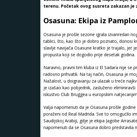
terenu. Početak ovog susreta zakazan je z
Osasuna: Ekipa iz Pamplon
Osasuna je prošle sezone igrala izvanredan no
tablici, što, kao što je dobro poznato, donosi k
slavlje navijača Osasune kratko je trajalo, jer j
propusta koji se dogodio prije desetak godina.
Naravno, pravni tim kluba iz El Sadara nije se pr
radosno prihvatili. Na taj način, Osasuna je mog
Nažalost, u doigravanju za ulazak u treće najkv
je izašao kao pobjednik, zasluženo eliminiravši
iskustvo Club Bruggea u europskim natjecanjima,
Valja napomenuti da je Osasuna prošle godine s
poraženi od Real Madrida. Sve to omogućilo im
Saudijskoj Arabiji, gdje je ekipa Jagobe Arras
napomenuti da se Osasuna dobro predstavila n