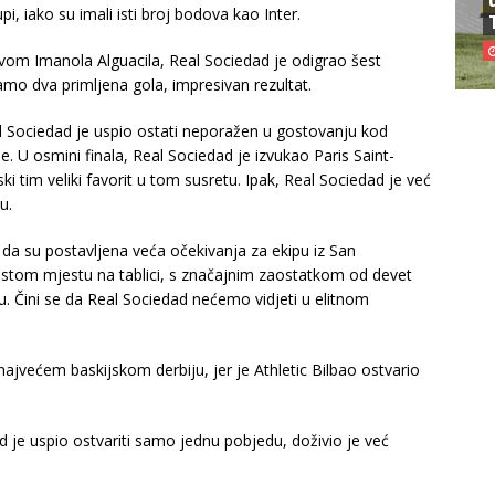
 iako su imali isti broj bodova kao Inter.
om Imanola Alguacila, Real Sociedad je odigrao šest
 samo dva primljena gola, impresivan rezultat.
al Sociedad je uspio ostati neporažen u gostovanju kod
. U osmini finala, Real Sociedad je izvukao Paris Saint-
ki tim veliki favorit u tom susretu. Ipak, Real Sociedad je već
u.
 da su postavljena veća očekivanja za ekipu iz San
estom mjestu na tablici, s značajnim zaostatkom od devet
. Čini se da Real Sociedad nećemo vidjeti u elitnom
ajvećem baskijskom derbiju, jer je Athletic Bilbao ostvario
d je uspio ostvariti samo jednu pobjedu, doživio je već