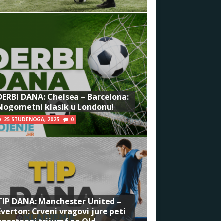
DERBI DANA: Chelsea – Barcelona:
Nogometni klasik u Londonu!
25 STUDENOGA, 2025
0
TIP DANA: Manchester United –
Everton: Crveni vragovi jure peti
uzastopni trijumf na Old