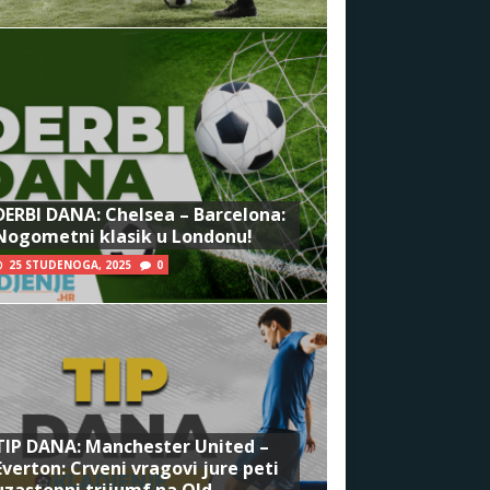
DERBI DANA: Chelsea – Barcelona:
Nogometni klasik u Londonu!
25 STUDENOGA, 2025
0
TIP DANA: Manchester United –
Everton: Crveni vragovi jure peti
uzastopni trijumf na Old