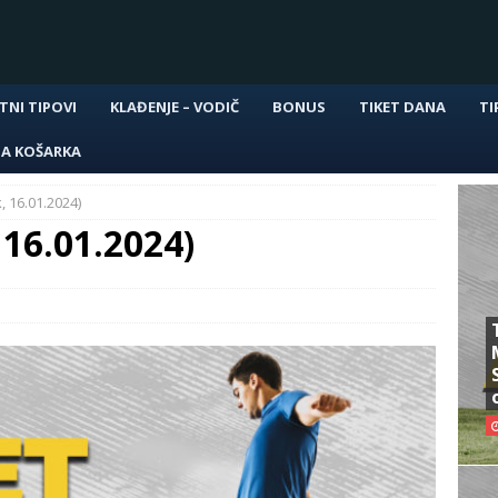
TNI TIPOVI
KLAĐENJE – VODIČ
BONUS
TIKET DANA
TI
NA KOŠARKA
, 16.01.2024)
 16.01.2024)