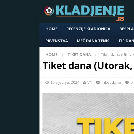
HOME
RECENZIJE KLADIONICA
BESPLA
PRVENSTVA
MEČ DANA TENIS
TIP DA
HOME
TIKET DANA
Tiket dana (Utorak
Tiket dana (Utorak,
16 siječnja, 2024
VN
Tiket dana
0