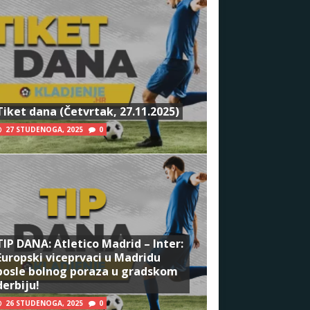
Tiket dana (Četvrtak, 27.11.2025)
27 STUDENOGA, 2025
0
TIP DANA: Atletico Madrid – Inter:
Europski viceprvaci u Madridu
posle bolnog poraza u gradskom
derbiju!
26 STUDENOGA, 2025
0