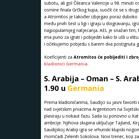
subotu, ali gol Čileanca Valencije u 98. minuti 
osmine finala Grčkog kupa, suočit će se s drugo
a Atromitos je također izbjegao poraz duboko 
među prvih šest u ligi i igraju u doigravanju, i
najpopularnijeg natjecanja. AEL je snažan tim, 
ima puno za igrati i pobijediti kako bi ušli u elit
i očekujemo pobjedu s barem dva postignuta g
Koeficijenti za
Atromitos će pobijediti i zbr
kladionici Germania
.
S. Arabija – Oman – S. Ara
1.90 u
Germania
Prema kladioničarima, Saudijci su jasni favor
nad svjetskim prvacima Argentinom na Svjetsko
plasiraju u nokaut fazu. Sada su ponovno u Kat
ambicije. Njihova skupina uključuje Tajland, Ki
Saudijskoj Arabiji igra se vrhunski klupski no
momčadi Zelenih Sokolova. Novi trener, koji z