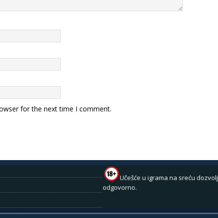
rowser for the next time I comment.
Učešće u igrama na sreću dozvolj
odgovorno.