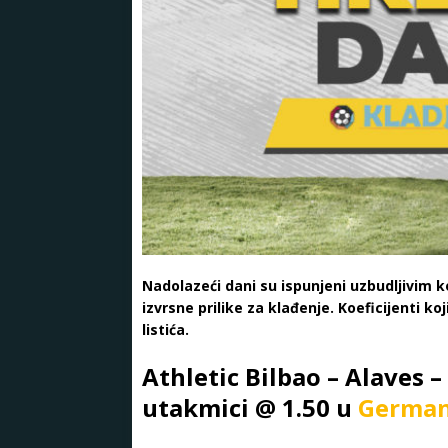
Nadolazeći dani su ispunjeni uzbudljivim ko
izvrsne prilike za klađenje. Koeficijenti ko
listića.
Athletic Bilbao – Alaves –
utakmici @ 1.50 u
German