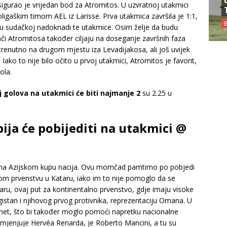
osigurao je vrijedan bod za Atromitos. U uzvratnoj utakmici
ligaškim timom AEL iz Larisse. Prva utakmica završila je 1:1,
u sudačkoj nadoknadi te utakmice. Osim želje da budu
grači Atromitosa također ciljaju na doseganje završnih faza
trenutno na drugom mjestu iza Levadijakosa, ali još uvijek
u. Iako to nije bilo očito u prvoj utakmici, Atromitos je favorit,
ola.
oj golova na utakmici će biti najmanje 2
su 2.25 u
bija će pobijediti na utakmici @
iti na Azijskom kupu nacija. Ovu momčad pamtimo po pobjedi
m prvenstvu u Kataru, iako im to nije pomoglo da se
aru, ovaj put za kontinentalno prvenstvo, gdje imaju visoke
rgistan i njihovog prvog protivnika, reprezentaciju Omana. U
gomet, što bi također moglo pomoći napretku nacionalne
amjenjuje Hervéa Renarda, je Roberto Mancini, a tu su