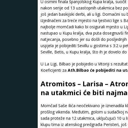
U osmini finala španjolskog Kupa kralja, suočit
nakon serije od 13 uzastopnih utakmica bez poraz
još jedan baskijski derbi, ali u ligi. Domaćini su 
izjednačeni za treće mjesto na ljestvici lige s B
najbolje momčadi kako bi osigurali mjesto u Lig
nastupao u Kupu kralja, dva puta dosegnuvši fi
natjecanja, posebno jer su došli do posljednjih
uspjela je pobijediti Sevillu u gostima s 3:2 u 
Seville, Betis, u Kupu kralja, što ih je dovelo
U La Ligi, Bilbao je pobijedio u Vitoriji s rezul
Koeficijenti za
Ath.Bilbao će pobijediti na u
Atromitos – Larisa – Atrom
na utakmici će biti najma
Momčad Saše Ilića neočekivano je iznenadila kl
prošlog vikenda. Međutim, golom u sudačkoj nad
sada proteže na 12 utakmica, uključujući 10 u li
klupu tima iz atenskog predgrađa Peristeri, još u