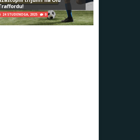
Traffordu!
24 STUDENOGA, 2025
0