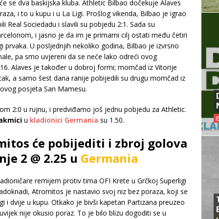
 će se dva baskijska kluba. Athletic Bilbao dočekuje Alaves
a, i to u kupu i u La Ligi. Prošlog vikenda, Bilbao je igrao
bili Real Sociedadu i slavili su pobjedu 2:1. Sada su
arcelonom, i jasno je da im je primarni cilj ostati među četiri
i prvaka. U posljednjih nekoliko godina, Bilbao je izvrsno
nale, pa smo uvjereni da se neće lako odreći ovog
 16. Alaves je također u dobroj formi; momčad iz Vitorije
petak, a samo šest dana ranije pobijedili su drugu momčad iz
 do ovog posjeta San Mamesu.
tatom 2:0 u rujnu, i predviđamo još jednu pobjedu za Athletic.
takmici
u
kladionici Germania
su 1.50.
itos će pobijediti i zbroj golova
nje 2 @ 2.25 u
Germania
adioničare remijem protiv tima OFI Krete u Grčkoj Superligi
oknadi, Atromitos je nastavio svoj niz bez poraza, koji se
gi i dvije u kupu. Otkako je bivši kapetan Partizana preuzeo
vijek nije okusio poraz. To je bilo blizu dogoditi se u