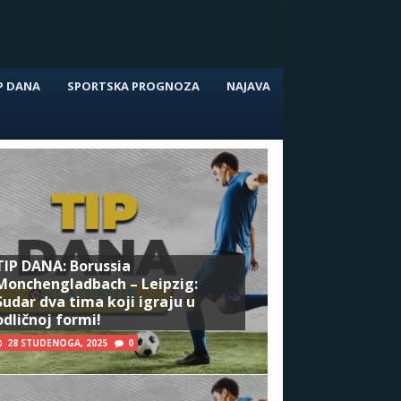
P DANA
SPORTSKA PROGNOZA
NAJAVA
TIP DANA: Borussia
Monchengladbach – Leipzig:
Sudar dva tima koji igraju u
odličnoj formi!
28 STUDENOGA, 2025
0