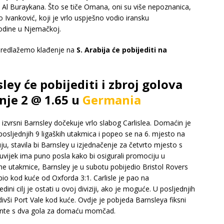
i Al Buraykana. Što se tiče Omana, oni su više nepoznanica,
Ivanković, koji je vrlo uspješno vodio iransku
odine u Njemačkoj.
 predlažemo klađenje na
S. Arabija će pobijediti na
sley će pobijediti i zbroj golova
nje 2 @ 1.65 u
Germania
izvrsni Barnsley dočekuje vrlo slabog Carlislea. Domaćin je
posljednjih 9 ligaških utakmica i popeo se na 6. mjesto na
uju, stavila bi Barnsley u izjednačenje za četvrto mjesto s
uvijek ima puno posla kako bi osigurali promociju u
e utakmice, Barnsley je u subotu pobijedio Bristol Rovers
gubio kod kuće od Oxforda 3:1. Carlisle je pao na
dini cilj je ostati u ovoj diviziji, ako je moguće. U posljednjih
ivši Port Vale kod kuće. Ovdje je pobjeda Barnsleya fiksni
ijente s dva gola za domaću momčad.