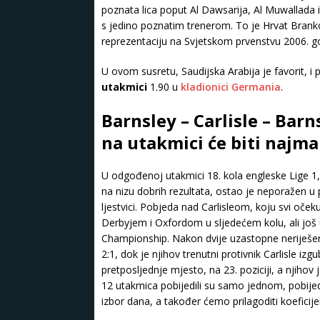
poznata lica poput Al Dawsarija, Al Muwallada 
s jedino poznatim trenerom. To je Hrvat Branko 
reprezentaciju na Svjetskom prvenstvu 2006. g
U ovom susretu, Saudijska Arabija je favorit, i
utakmici
1.90 u
kladionici Germania
.
Barnsley – Carlisle – Barn
na utakmici će biti najma
U odgođenoj utakmici 18. kola engleske Lige 1, 
na nizu dobrih rezultata, ostao je neporažen u 
ljestvici. Pobjeda nad Carlisleom, koju svi oček
Derbyjem i Oxfordom u sljedećem kolu, ali još 
Championship. Nakon dvije uzastopne neriješen
2:1, dok je njihov trenutni protivnik Carlisle iz
pretposljednje mjesto, na 23. poziciji, a njihov je
12 utakmica pobijedili su samo jednom, pobijed
izbor dana, a također ćemo prilagoditi koefic