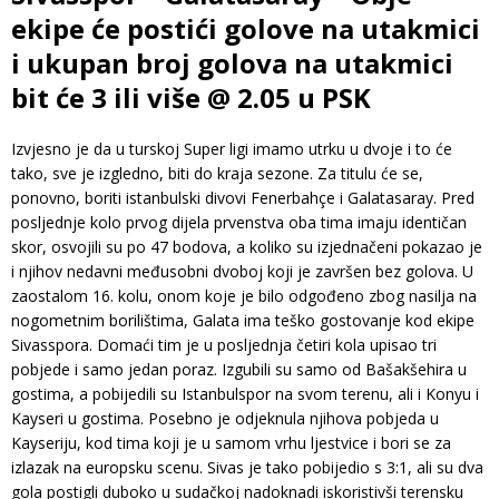
ekipe će postići golove na utakmici
i ukupan broj golova na utakmici
bit će 3 ili više @ 2.05 u PSK
Izvjesno je da u turskoj Super ligi imamo utrku u dvoje i to će
tako, sve je izgledno, biti do kraja sezone. Za titulu će se,
ponovno, boriti istanbulski divovi Fenerbahçe i Galatasaray. Pred
posljednje kolo prvog dijela prvenstva oba tima imaju identičan
skor, osvojili su po 47 bodova, a koliko su izjednačeni pokazao je
i njihov nedavni međusobni dvoboj koji je završen bez golova. U
zaostalom 16. kolu, onom koje je bilo odgođeno zbog nasilja na
nogometnim borilištima, Galata ima teško gostovanje kod ekipe
Sivasspora. Domaći tim je u posljednja četiri kola upisao tri
pobjede i samo jedan poraz. Izgubili su samo od Bašakšehira u
gostima, a pobijedili su Istanbulspor na svom terenu, ali i Konyu i
Kayseri u gostima. Posebno je odjeknula njihova pobjeda u
Kayseriju, kod tima koji je u samom vrhu ljestvice i bori se za
izlazak na europsku scenu. Sivas je tako pobijedio s 3:1, ali su dva
gola postigli duboko u sudačkoj nadoknadi iskoristivši terensku