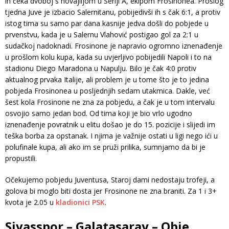
ih čeka dvoboj s novajlijom u Seriji A, ekipom Frosinonea. Prošlog
tjedna Juve je izbacio Salernitanu, pobijedivši ih s čak 6:1, a protiv
istog tima su samo par dana kasnije jedva došli do pobjede u
prvenstvu, kada je u Salernu Vlahović postigao gol za 2:1 u
sudačkoj nadoknadi. Frosinone je napravio ogromno iznenađenje
u prošlom kolu kupa, kada su uvjerljivo pobijedili Napoli i to na
stadionu Diego Maradona u Napulju. Bilo je čak 4:0 protiv
aktualnog prvaka Italije, ali problem je u tome što je to jedina
pobjeda Frosinonea u posljednjih sedam utakmica. Dakle, već
šest kola Frosinone ne zna za pobjedu, a čak je u tom intervalu
osvojio samo jedan bod. Od tima koji je bio vrlo ugodno
iznenađenje povratnik u elitu došao je do 15. pozicije i slijedi im
teška borba za opstanak. I njima je važnije ostati u ligi nego ići u
polufinale kupa, ali ako im se pruži prilika, sumnjamo da bi je
propustili.
Očekujemo pobjedu Juventusa, Staroj dami nedostaju trofeji, a
golova bi moglo biti dosta jer Frosinone ne zna braniti. Za 1 i 3+
kvota je 2.05 u
kladionici PSK
.
Sivasspor – Galatasaray – Obje