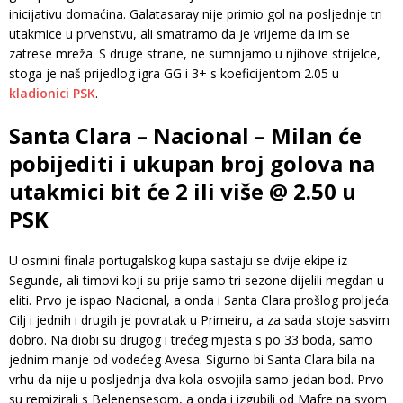
inicijativu domaćina. Galatasaray nije primio gol na posljednje tri
utakmice u prvenstvu, ali smatramo da je vrijeme da im se
zatrese mreža. S druge strane, ne sumnjamo u njihove strijelce,
stoga je naš prijedlog igra GG i 3+ s koeficijentom 2.05 u
kladionici PSK
.
Santa Clara – Nacional – Milan će
pobijediti i ukupan broj golova na
utakmici bit će 2 ili više @ 2.50 u
PSK
U osmini finala portugalskog kupa sastaju se dvije ekipe iz
Segunde, ali timovi koji su prije samo tri sezone dijelili megdan u
eliti. Prvo je ispao Nacional, a onda i Santa Clara prošlog proljeća.
Cilj i jednih i drugih je povratak u Primeiru, a za sada stoje sasvim
dobro. Na diobi su drugog i trećeg mjesta s po 33 boda, samo
jednim manje od vodećeg Avesa. Sigurno bi Santa Clara bila na
vrhu da nije u posljednja dva kola osvojila samo jedan bod. Prvo
su remizirali s Belenensesom, a onda i izgubili od Mafre na svom