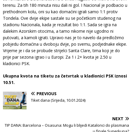
terenu. Za tih 180 minuta nisu dali ni gol. I Nacional je podbacio u
prethodnom kolu, oni su kao domaćini igrali samo 1:1 protiv
Tondela. Ove dvije ekipe sastale su se početkom studenog na
stadionu Nacionala, kada je rezultat bio 1:1. Sada se igra na
dalekim Azorskim otocima, a tamo nikome nije ugodno ni
putovati, a kamoli igrati. Upravo nas je to navelo da predložimo
pobjedu domaćina u dvoboju dvije, po svemu, podjednake ekipe.
Vrijeme je i da se probude strijelci Santa Clare, tima koji je do
prije par sezona igrao i u Europi. Za 1 i 2+ kvota je 2.50 u
kladionici PSK.
Ukupna kvota na tiketu za četvrtak u kladionici PSK iznosi
10.51.
PREVIOUS
Tiket dana (Srijeda, 10.01.2024)
NEXT
TIP DANA: Barcelona – Osasuna: Mogu li blijedi Katalonci do plasmana
u finale Superkupa?