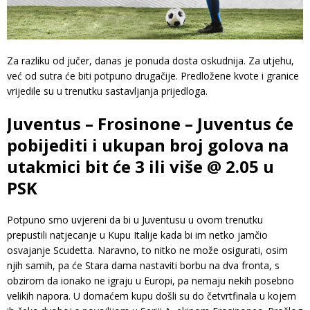
Za razliku od jučer, danas je ponuda dosta oskudnija. Za utjehu,
već od sutra će biti potpuno drugačije. Predložene kvote i granice
vrijedile su u trenutku sastavljanja prijedloga.
Juventus – Frosinone – Juventus će
pobijediti i ukupan broj golova na
utakmici bit će 3 ili više @ 2.05 u
PSK
Potpuno smo uvjereni da bi u Juventusu u ovom trenutku
prepustili natjecanje u Kupu Italije kada bi im netko jamčio
osvajanje Scudetta. Naravno, to nitko ne može osigurati, osim
njih samih, pa će Stara dama nastaviti borbu na dva fronta, s
obzirom da ionako ne igraju u Europi, pa nemaju nekih posebno
velikih napora. U domaćem kupu došli su do četvrtfinala u kojem