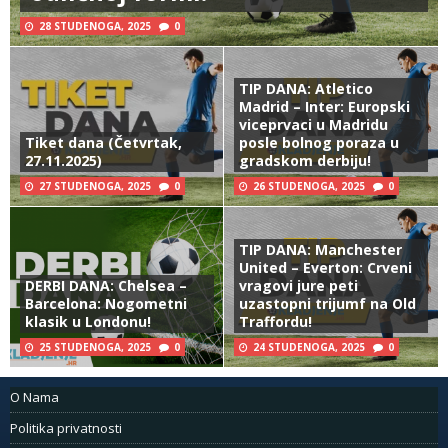
28 STUDENOGA, 2025
0
TIP DANA: Atletico
Madrid – Inter: Europski
viceprvaci u Madridu
Tiket dana (Četvrtak,
posle bolnog poraza u
27.11.2025)
gradskom derbiju!
27 STUDENOGA, 2025
0
26 STUDENOGA, 2025
0
TIP DANA: Manchester
United – Everton: Crveni
DERBI DANA: Chelsea –
vragovi jure peti
Barcelona: Nogometni
uzastopni trijumf na Old
klasik u Londonu!
Traffordu!
25 STUDENOGA, 2025
0
24 STUDENOGA, 2025
0
O Nama
Politika privatnosti