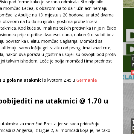
živio pad forme kako je sezona odmicala, što nije bilo
za momčad Lećea, s obzirom na to da “južnjaci” nemaju
omčad iz Apulije na 13. mjestu s 20 bodova, unatoč dvama
 s obzirom na to da su igrali u gostima protiv Intera i
utakmica. Kod kuće su imali niz teških protivnika i nije ni čudo
osinonea prije otprilike dvadeset dana, nakon što su bili bez
uju povratnika u elitu, momčad Cagliarija. Momčad sa
, ali imaju samo lošiju gol razliku od prvog tima iznad crte,
kola, nakon dva poraza u gostima uspjeli su osvojiti bod protiv
jni takvim ishodom. Leće je bolja momčad i ima prednost
e 2 gola na utakmici
s kvotom 2.45 u
Germania
pobijediti na utakmici @ 1.70 u
a utakmica za momčad Bresta jer se sada pridružuju
mčadi iz Angersa, iz Ligue 2, ali momčadi koja je, ne tako