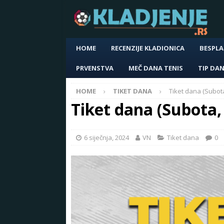
HOME
RECENZIJE KLADIONICA
BESPLA
PRVENSTVA
MEČ DANA TENIS
TIP DA
HOME
TIKET DANA
Tiket dana (Subota
Tiket dana (Subota,
6 siječnja, 2024
VN
Tiket dana
0