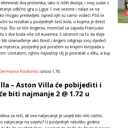
iminirati dva protivnika, iako iz nižih divizija, i ovaj sudar s
etanje odlično igra u Ligue 1 ove sezone i nalazi se na
ko mogao predvidjeti. Ispred njih su samo vodeći PSG te
i su rezultati u posljednjih šest kola, u kojima je Brest
broja. Što se tiče Angersa, momčad sa zapada Francuske
stu s dva boda više od Auxerrea. S obzirom na to da dvije
 biti iznenađenje ako Brest i Angers odigraju svoj sljedeći
va mjeseca, posljednji put poraženi su krajem listopada u
tom. Uostalom, njihov najvažniji cilj je povratak u elitu, a kup
Germania kladionici
iznosi 1.70.
a – Aston Villa će pobijediti i
će biti najmanje 2 @ 1.72 u
na za reći, ali ovo natjecanje je uvijek bilo vrlo važno.
no natjecanje na svijetu? U posljednjih nekoliko godina