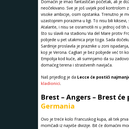
Domaćin je imao fantastičan početak, ali je do
neočekivano. Sve je još uvijek pod kontrolom 
visoke ambicije, osim opstanka. Trenutno je m
uzastopnim porazima u ligi. To nisu bili kiksevi,
Atalante, i nisu se osramotili ni u jednoj od tih 
što su slavili na stadionu Via del Mare protiv Fr
pobjede u pet utakmica prije toga. Sada doček
Sardinije proslavila je praznike u zoni ispadanja
koji je Verona. Cagliari je bez pobjede već tri 
Empolija kod kuće, ali sumnjamo da su zadovol
domaćeg terena i strastvenih navijača.
Naš prijedlog je da
Lecce će postići najmanj
kladionici
.
Brest – Angers – Brest će 
Germania
Ovo je treće kolo Francuskog kupa, ali tek prv
momčadi iz najviše divizije. Bit će domaćini mo