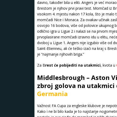
davno, također bila u eliti. Angers je već morao el
Brestom je njihov prvi pravi test. Momčad iz Br
visokom 4. mjestu nakon 17 kola, što je malo t
momčadi Nice i Monaca. Za ovakav učinak zaslužn
osvojio 16 bodova, više od polovice ukupnog 
odlično igra u Ligue 2 i nalazi se na prvom mje
prvoplasirane momčadi izravno idu u elitu, neće
dvoboj u Ligue 1. Angers nije izgubio više od d
Saint-Etienneu, ali će teško izaći na kraj s Bres
je “najmanje njihovih briga.”
Za B
rest će pobijediti na utakmici
, kvota u
Middlesbrough – Aston Vill
zbroj golova na utakmici 
Germania
Važnost FA Cupa za engleske klubove je nepotreb
Kako i ne bi bilo kada je to najstarije nogomet