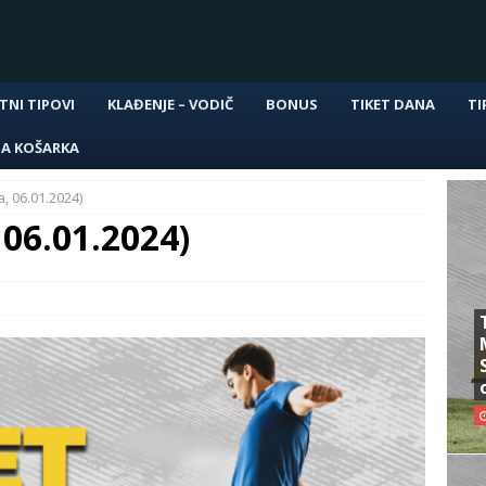
TNI TIPOVI
KLAĐENJE – VODIČ
BONUS
TIKET DANA
TI
NA KOŠARKA
, 06.01.2024)
 06.01.2024)