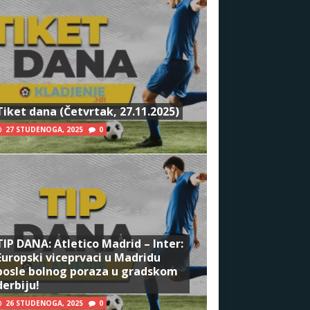
Tiket dana (Četvrtak, 27.11.2025)
27 STUDENOGA, 2025
0
TIP DANA: Atletico Madrid – Inter:
Europski viceprvaci u Madridu
posle bolnog poraza u gradskom
derbiju!
26 STUDENOGA, 2025
0