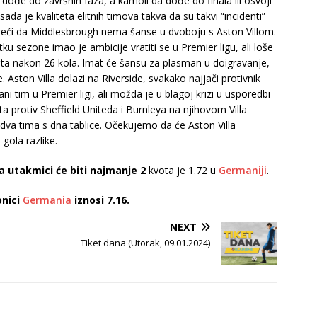
 dođe do završnih faza, a kamoli da dođe do finala ili osvoji
sada je kvaliteta elitnih timova takva da su takvi “incidenti”
 reći da Middlesbrough nema šanse u dvoboju s Aston Villom.
u sezone imao je ambicije vratiti se u Premier ligu, ali loše
ta nakon 26 kola. Imat će šansu za plasman u doigravanje,
. Aston Villa dolazi na Riverside, svakako najjači protivnik
 tim u Premier ligi, ali možda je u blagoj krizi u usporedbi
 protiv Sheffield Uniteda i Burnleya na njihovom Villa
 s dva tima s dna tablice. Očekujemo da će Aston Villa
gola razlike.
na utakmici će biti najmanje 2
kvota je 1.72 u
Germaniji
.
onici
Germania
iznosi 7.16.
NEXT
Tiket dana (Utorak, 09.01.2024)