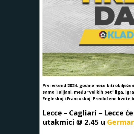
Prvi vikend 2024. godine neće biti obilje
samo Talijani, među “velikih pet” liga, igr
Engleskoj i Francuskoj. Predložene kvote b
Lecce – Cagliari – Lecce ć
utakmici @ 2.45 u
German