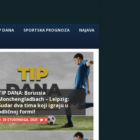
P DANA
SPORTSKA PROGNOZA
NAJAVA
TIP DANA: Borussia
Monchengladbach – Leipzig:
Sudar dva tima koji igraju u
odličnoj formi!
28 STUDENOGA, 2025
0