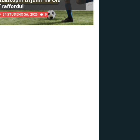
Traffordu!
24 STUDENOGA, 2025
0