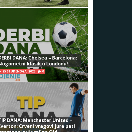
DERBI DANA: Chelsea – Barcelona:
Nogometni klasik u Londonu!
25 STUDENOGA, 2025
0
TIP DANA: Manchester United –
Everton: Crveni vragovi jure peti
uzastopni trijumf na Old