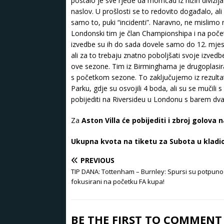
postalo je sve rjeđe da momčad iz nižih divizija
naslov. U prošlosti se to redovito događalo, ali 
samo to, puki “incidenti”. Naravno, ne mislimo
Londonski tim je član Championshipa i na početk
izvedbe su ih do sada dovele samo do 12. mjes
ali za to trebaju znatno poboljšati svoje izvedbe
ove sezone. Tim iz Birminghama je drugoplasirani
s početkom sezone. To zaključujemo iz rezultata
Parku, gdje su osvojili 4 boda, ali su se mučili
pobijediti na Riversideu u Londonu s barem dva 
Za
Aston Villa će pobijediti i zbroj golova 
Ukupna kvota na tiketu za Subota u kladi
PREVIOUS
TIP DANA: Tottenham – Burnley: Spursi su potpuno
fokusirani na početku FA kupa!
BE THE FIRST TO COMMENT