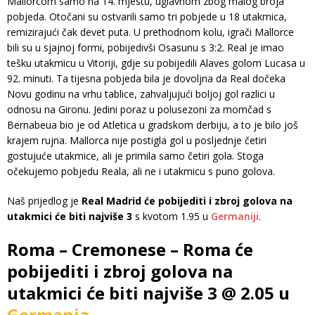
Mallorcom samo na 14. mjestu, uglavnom zbog malog broja
pobjeda. Otočani su ostvarili samo tri pobjede u 18 utakmica,
remizirajući čak devet puta. U prethodnom kolu, igrači Mallorce
bili su u sjajnoj formi, pobijedivši Osasunu s 3:2. Real je imao
tešku utakmicu u Vitoriji, gdje su pobijedili Alaves golom Lucasa u
92. minuti. Ta tijesna pobjeda bila je dovoljna da Real dočeka
Novu godinu na vrhu tablice, zahvaljujući boljoj gol razlici u
odnosu na Gironu. Jedini poraz u polusezoni za momčad s
Bernabeua bio je od Atletica u gradskom derbiju, a to je bilo još
krajem rujna. Mallorca nije postigla gol u posljednje četiri
gostujuće utakmice, ali je primila samo četiri gola. Stoga
očekujemo pobjedu Reala, ali ne i utakmicu s puno golova.
Naš prijedlog je
Real Madrid će pobijediti i zbroj golova na
utakmici će biti najviše 3
s kvotom 1.95 u
Germaniji
.
Roma – Cremonese – Roma će
pobijediti i zbroj golova na
utakmici će biti najviše 3 @ 2.05 u
Germania