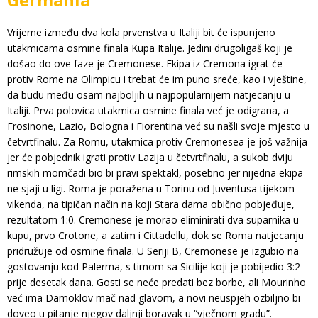
Vrijeme između dva kola prvenstva u Italiji bit će ispunjeno
utakmicama osmine finala Kupa Italije. Jedini drugoligaš koji je
došao do ove faze je Cremonese. Ekipa iz Cremona igrat će
protiv Rome na Olimpicu i trebat će im puno sreće, kao i vještine,
da budu među osam najboljih u najpopularnijem natjecanju u
Italiji. Prva polovica utakmica osmine finala već je odigrana, a
Frosinone, Lazio, Bologna i Fiorentina već su našli svoje mjesto u
četvrtfinalu. Za Romu, utakmica protiv Cremonesea je još važnija
jer će pobjednik igrati protiv Lazija u četvrtfinalu, a sukob dviju
rimskih momčadi bio bi pravi spektakl, posebno jer nijedna ekipa
ne sjaji u ligi. Roma je poražena u Torinu od Juventusa tijekom
vikenda, na tipičan način na koji Stara dama obično pobjeđuje,
rezultatom 1:0. Cremonese je morao eliminirati dva suparnika u
kupu, prvo Crotone, a zatim i Cittadellu, dok se Roma natjecanju
pridružuje od osmine finala. U Seriji B, Cremonese je izgubio na
gostovanju kod Palerma, s timom sa Sicilije koji je pobijedio 3:2
prije desetak dana. Gosti se neće predati bez borbe, ali Mourinho
već ima Damoklov mač nad glavom, a novi neuspjeh ozbiljno bi
doveo u pitanje njegov daljnji boravak u “vječnom gradu”.