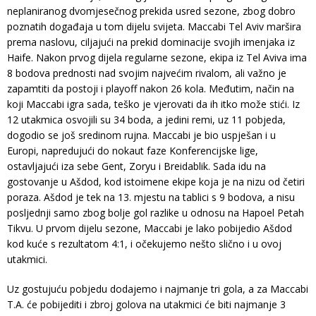
neplaniranog dvomjesečnog prekida usred sezone, zbog dobro
poznatih događaja u tom dijelu svijeta. Maccabi Tel Aviv maršira
prema naslovu, ciljajući na prekid dominacije svojih imenjaka iz
Haife. Nakon prvog dijela regularne sezone, ekipa iz Tel Aviva ima
8 bodova prednosti nad svojim najvećim rivalom, ali važno je
zapamtiti da postoji i playoff nakon 26 kola. Međutim, način na
koji Maccabi igra sada, teško je vjerovati da ih itko može stići. Iz
12 utakmica osvojili su 34 boda, a jedini remi, uz 11 pobjeda,
dogodio se još sredinom rujna. Maccabi je bio uspješan i u
Europi, napredujući do nokaut faze Konferencijske lige,
ostavljajući iza sebe Gent, Zoryu i Breidablik. Sada idu na
gostovanje u Ašdod, kod istoimene ekipe koja je na nizu od četiri
poraza. Ašdod je tek na 13. mjestu na tablici s 9 bodova, a nisu
posljednji samo zbog bolje gol razlike u odnosu na Hapoel Petah
Tikvu. U prvom dijelu sezone, Maccabi je lako pobijedio Ašdod
kod kuće s rezultatom 4:1, i očekujemo nešto slično i u ovoj
utakmici.
Uz gostujuću pobjedu dodajemo i najmanje tri gola, a za Maccabi
T.A. će pobijediti i zbroj golova na utakmici će biti najmanje 3