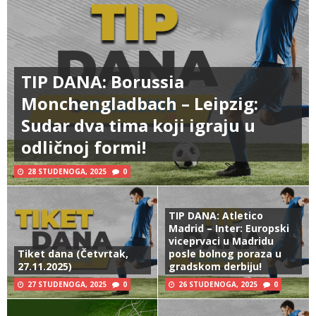
TIP DANA: Borussia
Monchengladbach – Leipzig:
Sudar dva tima koji igraju u
odličnoj formi!
28 STUDENOGA, 2025
0
TIP DANA: Atletico
Madrid – Inter: Europski
viceprvaci u Madridu
Tiket dana (Četvrtak,
posle bolnog poraza u
27.11.2025)
gradskom derbiju!
27 STUDENOGA, 2025
0
26 STUDENOGA, 2025
0