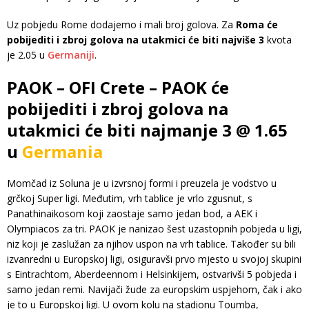
Uz pobjedu Rome dodajemo i mali broj golova. Za
Roma će
pobijediti i zbroj golova na utakmici će biti najviše 3
kvota
je 2.05 u
Germaniji
.
PAOK – OFI Crete – PAOK će
pobijediti i zbroj golova na
utakmici će biti najmanje 3 @ 1.65
u
Germania
Momčad iz Soluna je u izvrsnoj formi i preuzela je vodstvo u
grčkoj Super ligi. Međutim, vrh tablice je vrlo zgusnut, s
Panathinaikosom koji zaostaje samo jedan bod, a AEK i
Olympiacos za tri. PAOK je nanizao šest uzastopnih pobjeda u ligi,
niz koji je zaslužan za njihov uspon na vrh tablice. Također su bili
izvanredni u Europskoj ligi, osiguravši prvo mjesto u svojoj skupini
s Eintrachtom, Aberdeennom i Helsinkijem, ostvarivši 5 pobjeda i
samo jedan remi. Navijači žude za europskim uspjehom, čak i ako
je to u Europskoj ligi. U ovom kolu na stadionu Toumba,