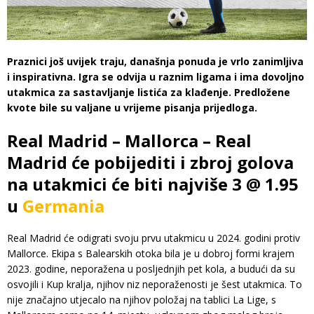
Praznici još uvijek traju, današnja ponuda je vrlo zanimljiva
i inspirativna. Igra se odvija u raznim ligama i ima dovoljno
utakmica za sastavljanje listića za klađenje. Predložene
kvote bile su valjane u vrijeme pisanja prijedloga.
Real Madrid – Mallorca – Real
Madrid će pobijediti i zbroj golova
na utakmici će biti najviše 3 @ 1.95
u
Germania
Real Madrid će odigrati svoju prvu utakmicu u 2024. godini protiv
Mallorce. Ekipa s Balearskih otoka bila je u dobroj formi krajem
2023. godine, neporažena u posljednjih pet kola, a budući da su
osvojili i Kup kralja, njihov niz neporaženosti je šest utakmica. To
nije značajno utjecalo na njihov položaj na tablici La Lige, s