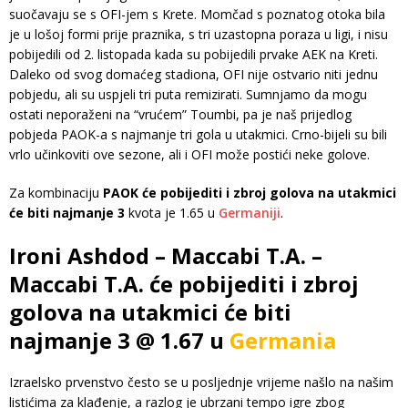
suočavaju se s OFI-jem s Krete. Momčad s poznatog otoka bila
je u lošoj formi prije praznika, s tri uzastopna poraza u ligi, i nisu
pobijedili od 2. listopada kada su pobijedili prvake AEK na Kreti.
Daleko od svog domaćeg stadiona, OFI nije ostvario niti jednu
pobjedu, ali su uspjeli tri puta remizirati. Sumnjamo da mogu
ostati neporaženi na “vrućem” Toumbi, pa je naš prijedlog
pobjeda PAOK-a s najmanje tri gola u utakmici. Crno-bijeli su bili
vrlo učinkoviti ove sezone, ali i OFI može postići neke golove.
Za kombinaciju
PAOK će pobijediti i zbroj golova na utakmici
će biti najmanje 3
kvota je 1.65 u
Germaniji
.
Ironi Ashdod – Maccabi T.A. –
Maccabi T.A. će pobijediti i zbroj
golova na utakmici će biti
najmanje 3 @ 1.67 u
Germania
Izraelsko prvenstvo često se u posljednje vrijeme našlo na našim
listićima za klađenje, a razlog je ubrzani tempo igre zbog