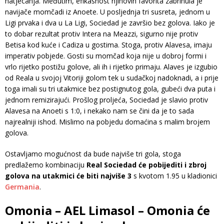
natjecanja. Međutim, efikasnost njihovih favorita zabrinula je
navijače momčadi iz Anoete. U posljednja tri susreta, jednom u
Ligi prvaka i dva u La Ligi, Sociedad je završio bez golova. Iako je
to dobar rezultat protiv Intera na Meazzi, sigurno nije protiv
Betisa kod kuće i Cadiza u gostima. Stoga, protiv Alavesa, imaju
imperativ pobjede. Gosti su momčad koja nije u dobroj formi i
vrlo rijetko postižu golove, ali ih i rijetko primaju. Alaves je izgubio
od Reala u svojoj Vitoriji golom tek u sudačkoj nadoknadi, a i prije
toga imali su tri utakmice bez postignutog gola, gubeći dva puta i
jednom remizirajući. Prošlog proljeća, Sociedad je slavio protiv
Alavesa na Anoeti s 1:0, i nekako nam se čini da je to sada
najrealniji ishod. Mislimo na pobjedu domaćina s malim brojem
golova.
Ostavljamo mogućnost da bude najviše tri gola, stoga
predlažemo kombinaciju
Real Sociedad će pobijediti i zbroj
golova na utakmici će biti najviše 3
s kvotom 1.95 u kladionici
Germania
.
Omonia – AEL Limasol – Omonia će