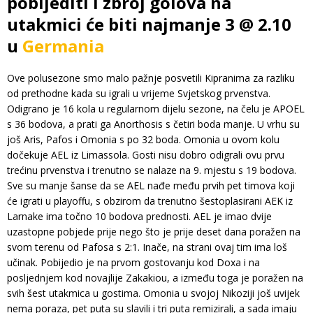
pobijediti i zbroj golova na
utakmici će biti najmanje 3 @ 2.10
u
Germania
Ove polusezone smo malo pažnje posvetili Kipranima za razliku
od prethodne kada su igrali u vrijeme Svjetskog prvenstva.
Odigrano je 16 kola u regularnom dijelu sezone, na čelu je APOEL
s 36 bodova, a prati ga Anorthosis s četiri boda manje. U vrhu su
još Aris, Pafos i Omonia s po 32 boda. Omonia u ovom kolu
dočekuje AEL iz Limassola. Gosti nisu dobro odigrali ovu prvu
trećinu prvenstva i trenutno se nalaze na 9. mjestu s 19 bodova.
Sve su manje šanse da se AEL nađe među prvih pet timova koji
će igrati u playoffu, s obzirom da trenutno šestoplasirani AEK iz
Larnake ima točno 10 bodova prednosti. AEL je imao dvije
uzastopne pobjede prije nego što je prije deset dana poražen na
svom terenu od Pafosa s 2:1. Inače, na strani ovaj tim ima loš
učinak. Pobijedio je na prvom gostovanju kod Doxa i na
posljednjem kod novajlije Zakakiou, a između toga je poražen na
svih šest utakmica u gostima. Omonia u svojoj Nikoziji još uvijek
nema poraza, pet puta su slavili i tri puta remizirali, a sada imaju