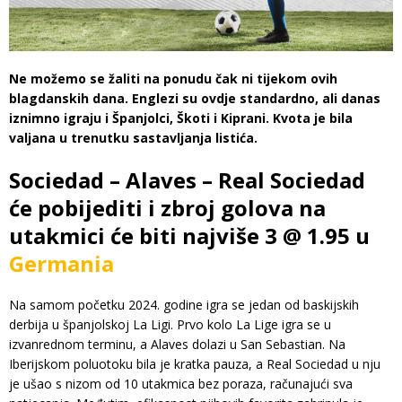
Ne možemo se žaliti na ponudu čak ni tijekom ovih
blagdanskih dana. Englezi su ovdje standardno, ali danas
iznimno igraju i Španjolci, Škoti i Kiprani. Kvota je bila
valjana u trenutku sastavljanja listića.
Sociedad – Alaves – Real Sociedad
će pobijediti i zbroj golova na
utakmici će biti najviše 3 @ 1.95 u
Germania
Na samom početku 2024. godine igra se jedan od baskijskih
derbija u španjolskoj La Ligi. Prvo kolo La Lige igra se u
izvanrednom terminu, a Alaves dolazi u San Sebastian. Na
Iberijskom poluotoku bila je kratka pauza, a Real Sociedad u nju
je ušao s nizom od 10 utakmica bez poraza, računajući sva