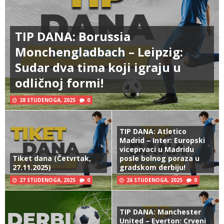
TIP DANA: Borussia
Monchengladbach – Leipzig:
Sudar dva tima koji igraju u
odličnoj formi!
28 STUDENOGA, 2025
0
TIP DANA: Atletico
Madrid – Inter: Europski
viceprvaci u Madridu
Tiket dana (Četvrtak,
posle bolnog poraza u
27.11.2025)
gradskom derbiju!
27 STUDENOGA, 2025
0
26 STUDENOGA, 2025
0
TIP DANA: Manchester
United – Everton: Crveni