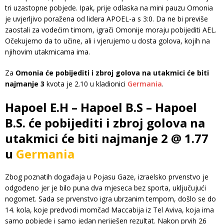
tri uzastopne pobjede. Ipak, prije odlaska na mini pauzu Omonia
je uvjerljivo poražena od lidera APOEL-a s 3:0. Da ne bi previše
zaostali za vodećim timom, igrači Omonije moraju pobijediti AEL.
Očekujemo da to učine, ali i vjerujemo u dosta golova, kojih na
njihovim utakmicama ima.
Za
Omonia će pobijediti i zbroj golova na utakmici će biti
najmanje 3
kvota je 2.10 u kladionici
Germania
.
Hapoel E.H – Hapoel B.S – Hapoel
B.S. će pobijediti i zbroj golova na
utakmici će biti najmanje 2 @ 1.77
u
Germania
Zbog poznatih događaja u Pojasu Gaze, izraelsko prvenstvo je
odgođeno jer je bilo puna dva mjeseca bez sporta, uključujući
nogomet. Sada se prvenstvo igra ubrzanim tempom, došlo se do
14. kola, koje predvodi momčad Maccabija iz Tel Aviva, koja ima
samo pobjede i samo jedan neriješen rezultat. Nakon prvih 26