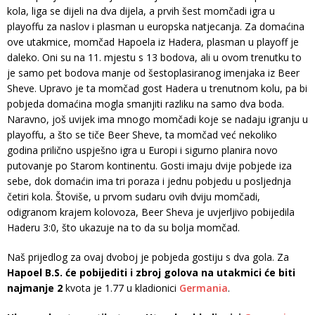
kola, liga se dijeli na dva dijela, a prvih šest momčadi igra u
playoffu za naslov i plasman u europska natjecanja. Za domaćina
ove utakmice, momčad Hapoela iz Hadera, plasman u playoff je
daleko. Oni su na 11. mjestu s 13 bodova, ali u ovom trenutku to
je samo pet bodova manje od šestoplasiranog imenjaka iz Beer
Sheve. Upravo je ta momčad gost Hadera u trenutnom kolu, pa bi
pobjeda domaćina mogla smanjiti razliku na samo dva boda.
Naravno, još uvijek ima mnogo momčadi koje se nadaju igranju u
playoffu, a što se tiče Beer Sheve, ta momčad već nekoliko
godina prilično uspješno igra u Europi i sigurno planira novo
putovanje po Starom kontinentu. Gosti imaju dvije pobjede iza
sebe, dok domaćin ima tri poraza i jednu pobjedu u posljednja
četiri kola. Štoviše, u prvom sudaru ovih dviju momčadi,
odigranom krajem kolovoza, Beer Sheva je uvjerljivo pobijedila
Haderu 3:0, što ukazuje na to da su bolja momčad.
Naš prijedlog za ovaj dvoboj je pobjeda gostiju s dva gola. Za
Hapoel B.S. će pobijediti i zbroj golova na utakmici će biti
najmanje 2
kvota je 1.77 u kladionici
Germania
.