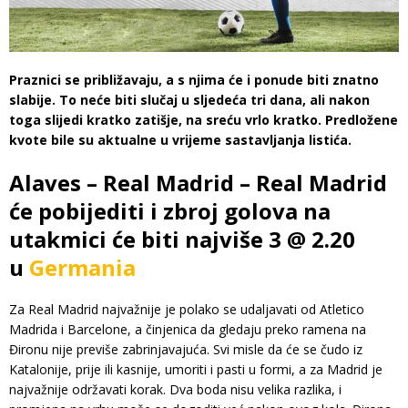
Praznici se približavaju, a s njima će i ponude biti znatno
slabije. To neće biti slučaj u sljedeća tri dana, ali nakon
toga slijedi kratko zatišje, na sreću vrlo kratko. Predložene
kvote bile su aktualne u vrijeme sastavljanja listića.
Alaves – Real Madrid – Real Madrid
će pobijediti i zbroj golova na
utakmici će biti najviše 3 @ 2.20
u
Germania
Za Real Madrid najvažnije je polako se udaljavati od Atletico
Madrida i Barcelone, a činjenica da gledaju preko ramena na
Đironu nije previše zabrinjavajuća. Svi misle da će se čudo iz
Katalonije, prije ili kasnije, umoriti i pasti u formi, a za Madrid je
najvažnije održavati korak. Dva boda nisu velika razlika, i