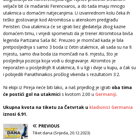
veljače bit će mađarski Ferencvaros, a do tada imaju mnogo
utakmica u domaćim natjecanjima. U izvanrednom kolu čeka ih
teško gostovanje kod Atromitosa u atenskom predgrađu
Peristeri. Ova utakmica će se igrati bez gledatelja zbog kazne
domaćem timu, i vrijedi spomenuti da je trener Atromitosa bivša
legenda Partizana Saša Ilić. Preuzeo je momčad kada je bila
pretposljednja s samo 3 boda iz četiri utakmice, ali sada su na 9.
mjestu, samo dva boda iza momčadi na 6. mjestu, što je
posljednja pozicija koja vodi u doigravanje. Atromitos je
neporažen u posljednjih 8 utakmica, 6 u ligi i dvije u kupu, a čak su
i pobijedili Panathinaikos prošlog vikenda s rezultatom 3:2.
Ni ekipi iz Pireja neće biti lako, a naš prijedlog je igrati
oba tima
će postići gol na utakmici
s kvotom 2.00 u
Germaniji
.
Ukupna kvota na tiketu za Četvrtak u
kladionici Germania
iznosi 6.91.
PREVIOUS
Tiket dana (Srijeda, 20.12.2023)