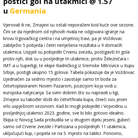
postići gol na utakmici @ 1.57
u
Germania
Vjerovali ili ne, Zmajevi su ostali neporaženi kod kuće ove sezone.
Čini se da nijednom od njihovih rivala ne odgovara igranje na
krovu trgovačkog centra i na umjetnoj travi, pa je Voždovac
zabilježio 5 pobjeda i četiri neriješena rezultata u 9 domaćih
utakmica. Uspjeli su pobijediti Crvenu zvezdu, postigavši tri gola
protiv njih, dok su u posljednje tri utakmice, protiv Železničara i
IMT-a u Superligi, te ekipe Radničkog iz Sremske Mitrovice u Kupu
Srbije, postigli ukupno 15 golova. Tabela pokazuje da je Voždovac
izjednačen za sedmo mjesto i zaostaje samo tri boda za
četvrtoplasiranim Novim Pazarom, pozicijom koja vodi u
europska natjecanja. Sa svim dobrim što su napravili u ligi,
Zmajevi su također došli do četvrtfinala kupa, čineći ovu jesen
vrlo uspješnom sezonom. Kad bi mogli pobijediti i Vojvodinu u
posljednjoj utakmici 2023. godine, sve bi bilo gotovo idealno.
Ekipa iz Novog Sada probudila se u drugom dijelu jeseni, gubeći
samo od Crvene zvezde i Partizana u posljednjih 11 utakmica,
uključujući kup, i popela se na 5. mjesto na tablici. Ponovno,