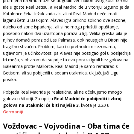
promjena na vrhu može se dogoditi već nakon ovog kola. Đirona
ide u goste Real Betisu, a Real Madrid ide u Vitoriju. Sigurno je da
Katalonce čeka težak zadatak, ali ni Real Madrid neće imati
laganu šetnju Baskijom. Alaves igra prilično solidno ove sezone,
daleko od zone ispadanja, ali si ne mogu priuštiti opuštanje,
posebno nakon dva uzastopna poraza u ligi. Velika greška bila je
njihov domaći poraz od Las Palmasa, dok neuspjeh u Đironi nije
tragično shvaćen. Problem, kao i u prethodnim sezonama,
uglavnom je učinkovitost, pa Alaves nije postigao gol u posljednja
tri meča, s obzirom da su prije ta dva poraza igrali bez golova na
Balearima protiv Mallorce. Real Madrid je samo remizirao s
Betisom, ali su pobijedili u sedam utakmica, uključujući Ligu
prvaka.
Pobjeda Real Madrida je realistična, ali ne očekujemo mnogo
golova u Vitoriji. Za opciju
Real Madrid će pobijediti i zbroj
golova na utakmici će biti najviše 3
, kvota je 2.20 u
Germaniji
.
Voždovac – Vojvodina – Oba tima će