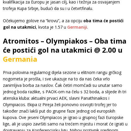
kvalifikacija za Europu je jasan cilj, kao i težnja za osvajanjem
trofeja Kupa Srbije, budući da su i u četvrtfinalu.
Očekujemo golove na “krovu”, a za opciju
oba tima će postići
gol na utakmici
, kvota je 1.57 u
Germaniji
.
Atromitos – Olympiakos – Oba tima
će postići gol na utakmici @ 2.00 u
Germania
Prva polovina regularnog dijela sezone u elitnom rangu grčkog
nogometa je prošla, i sve ukazuje na to da nas čeka vrlo
zanimljiva borba za naslov. Čak četiri momčadi su unutar samo
jednog boda razlike, s PAOK-om na čelu s 32 boda, a slijede ih tri
atenska kluba: aktualni prvaci AEK, slavni Panathinaikos i
Olympiacos. Ekipa iz Pireja želi ponovno osvojiti trofej jer to
također znači lakši put do grupne faze jednog od europskih
kupova. Ove jeseni Olympiacos je igrao u grupnoj fazi Europske
lige, ali je uspio završiti samo na trećem mjestu i morat će igrati u
doigravanju za Konferencijsku ligu. Njihov protivnik sredinom