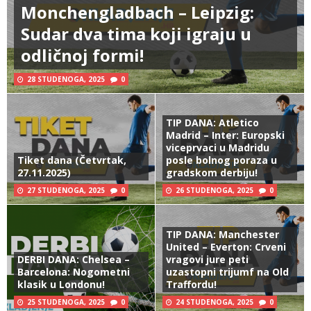
Monchengladbach – Leipzig:
Sudar dva tima koji igraju u
odličnoj formi!
28 STUDENOGA, 2025
0
TIP DANA: Atletico
Madrid – Inter: Europski
viceprvaci u Madridu
Tiket dana (Četvrtak,
posle bolnog poraza u
27.11.2025)
gradskom derbiju!
27 STUDENOGA, 2025
0
26 STUDENOGA, 2025
0
TIP DANA: Manchester
United – Everton: Crveni
DERBI DANA: Chelsea –
vragovi jure peti
Barcelona: Nogometni
uzastopni trijumf na Old
klasik u Londonu!
Traffordu!
25 STUDENOGA, 2025
0
24 STUDENOGA, 2025
0