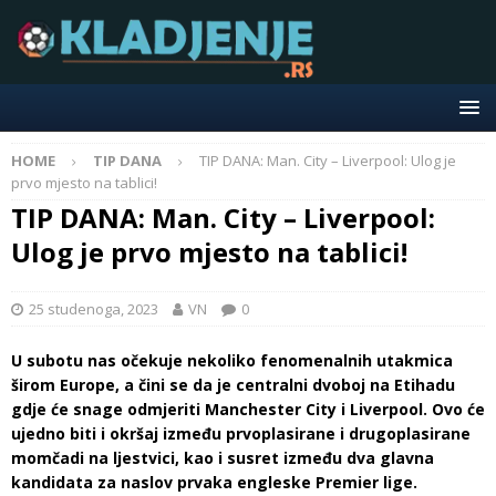
HOME
TIP DANA
TIP DANA: Man. City – Liverpool: Ulog je
prvo mjesto na tablici!
TIP DANA: Man. City – Liverpool:
Ulog je prvo mjesto na tablici!
25 studenoga, 2023
VN
0
U subotu nas očekuje nekoliko fenomenalnih utakmica
širom Europe, a čini se da je centralni dvoboj na Etihadu
gdje će snage odmjeriti Manchester City i Liverpool. Ovo će
ujedno biti i okršaj između prvoplasirane i drugoplasirane
momčadi na ljestvici, kao i susret između dva glavna
kandidata za naslov prvaka engleske Premier lige.