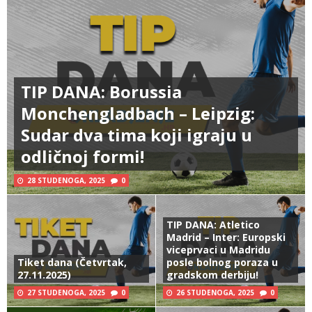
TIP DANA: Borussia
Monchengladbach – Leipzig:
Sudar dva tima koji igraju u
odličnoj formi!
28 STUDENOGA, 2025
0
TIP DANA: Atletico
Madrid – Inter: Europski
viceprvaci u Madridu
Tiket dana (Četvrtak,
posle bolnog poraza u
27.11.2025)
gradskom derbiju!
27 STUDENOGA, 2025
0
26 STUDENOGA, 2025
0