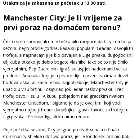
Utakmica je zakazana za početak u 13:30 sati.
Manchester City: Je li vrijeme za
prvi poraz na domaćem terenu?
Često smo spominjali da je teško bilo moguće da City ima bolju
sezonu nego prošle godine, kada su popularni Građani osvojili tri
trofeja, a najznačajniji je bio osvajanje Lige prvaka, dugogodišnji
cilj kluba otkako je dobio bogate vlasnike. Iako se to nije činilo
vjerojatnim, Pep Guardiolini igrači su uspjeli nadoknaditi veliku
prednost Arsenala, koji je u prvom dijelu prvenstva imao devet
bodova viška, ali kada je bilo najpotrebnije, Manchester City je
ubacio u višu brzinu i osigurao još jedan naslov prvaka. Treći
trofej osvojili su u FA kupu, pobjedom nad gradskim rivalom
Manchester Unitedom, i sigurno je da je ovaj tim, koji vodi
vjerojatno najbolji trener današnjice, glavni favorit za trofeje u
Ligi prvaka i Premier ligi, ali krenimo redom.
Prije početka sezone, City je igrao protiv Arsenala u finalu
Community Shielda i doživio poraz, jer je londonski tim bio bolji