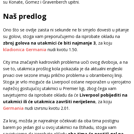
su Konate, Gomez i Gravenberch upitni.
Naš predlog
Ono što se ovdje zaista ni sekunde ne bi smjelo dovesti u pitanje
su golovi, stoga vam preporučujemo da isprobate okladu na
zbroj golova na utakmici će biti najmanje 3
, za koju
kladionica Germania
nudi kvotu 1.50.
City ima značajnih kadrovskih problema uoči ovog dvoboja, a na
sve to, utakmica prošlog kola pokazala je da aktualni engleski
prvaci ove sezone imaju prilično problema u obrambenoj liniji.
Stoga je vrlo moguće da Liverpool ostane neporažen u vjerojatno
najtežoj gostujućoj utakmici u Premier ligi, zbog čega vam
savjetujemo da isprobate okladu da će
Liverpool pobijediti na
utakmici ili će utakmica završiti neriješeno
, za koju
Germania
nudi izvrsnu kvotu 2.01.
Za kraj, možda je najrealnije očekivati da oba tima postignu
barem po jedan gol u ovoj utakmici na Etihadu, stoga vam
savjetujemo da isprobate okladu
oba tima će postići gol na