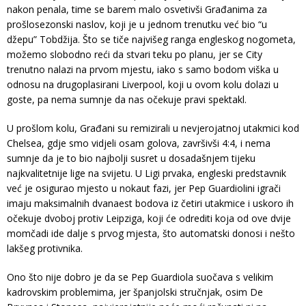
nakon penala, time se barem malo osvetivši Građanima za
prošlosezonski naslov, koji je u jednom trenutku već bio “u
džepu” Tobdžija. Što se tiče najvišeg ranga engleskog nogometa,
možemo slobodno reći da stvari teku po planu, jer se City
trenutno nalazi na prvom mjestu, iako s samo bodom viška u
odnosu na drugoplasirani Liverpool, koji u ovom kolu dolazi u
goste, pa nema sumnje da nas očekuje pravi spektakl.
U prošlom kolu, Građani su remizirali u nevjerojatnoj utakmici kod
Chelsea, gdje smo vidjeli osam golova, završivši 4:4, i nema
sumnje da je to bio najbolji susret u dosadašnjem tijeku
najkvalitetnije lige na svijetu. U Ligi prvaka, engleski predstavnik
već je osigurao mjesto u nokaut fazi, jer Pep Guardiolini igrači
imaju maksimalnih dvanaest bodova iz četiri utakmice i uskoro ih
očekuje dvoboj protiv Leipziga, koji će odrediti koja od ove dvije
momčadi ide dalje s prvog mjesta, što automatski donosi i nešto
lakšeg protivnika.
Ono što nije dobro je da se Pep Guardiola suočava s velikim
kadrovskim problemima, jer španjolski stručnjak, osim De