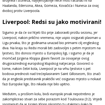
Bruynea i Stonesa, najvjerojatnije neće moći računati ni na
Haalanda, Edersona, Akea, Gomeza, Kovačića i Nunesa za ovaj
dvoboj protiv Liverpoola.
Liverpool: Redsi su jako motivirani!
Sigurno je da će svi htjeti što prije zaboraviti prošlu sezonu, jer
Liverpool, nakon prilično vremena, nije uspio osigurati plasman u
Ligu prvaka, što je godinama unazad bio primarni cilj engleskog
diva. Na kraju su Redsi morali biti zadovoljni s petim mjestom na
ljestvici, što donosi mjesto u Europskoj ligi, i sigurno je da je
momčad Jürgena Kloppa glavni favorit za osvajanje ovog
drugorazrednog europskog klupskog natjecanja. Govoreći o
tome, nakon četiri kola, Liverpool je na vrhu ljestvice s pet
bodova prednosti nad trećeplasiranim Saint Gilloiseom, što znači
da je engleski predstavnik praktički već osigurao mjesto u nokaut
fazi Europske lige, što nikada nije bilo upitno.
Međutim, u prošlom kolu, bivši europski prvak nepotrebno je
zakomplicirao stvari za sebe porazom kod Toulousea (3:2). Vrijedi
spomenuti da je Jürgen Klopp iskoristio tu utakmicu kako bi