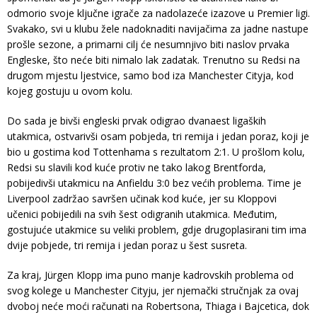
odmorio svoje ključne igrače za nadolazeće izazove u Premier ligi.
Svakako, svi u klubu žele nadoknaditi navijačima za jadne nastupe
prošle sezone, a primarni cilj će nesumnjivo biti naslov prvaka
Engleske, što neće biti nimalo lak zadatak. Trenutno su Redsi na
drugom mjestu ljestvice, samo bod iza Manchester Cityja, kod
kojeg gostuju u ovom kolu.
Do sada je bivši engleski prvak odigrao dvanaest ligaških
utakmica, ostvarivši osam pobjeda, tri remija i jedan poraz, koji je
bio u gostima kod Tottenhama s rezultatom 2:1. U prošlom kolu,
Redsi su slavili kod kuće protiv ne tako lakog Brentforda,
pobijedivši utakmicu na Anfieldu 3:0 bez većih problema. Time je
Liverpool zadržao savršen učinak kod kuće, jer su Kloppovi
učenici pobijedili na svih šest odigranih utakmica. Međutim,
gostujuće utakmice su veliki problem, gdje drugoplasirani tim ima
dvije pobjede, tri remija i jedan poraz u šest susreta.
Za kraj, Jürgen Klopp ima puno manje kadrovskih problema od
svog kolege u Manchester Cityju, jer njemački stručnjak za ovaj
dvoboj neće moći računati na Robertsona, Thiaga i Bajcetica, dok