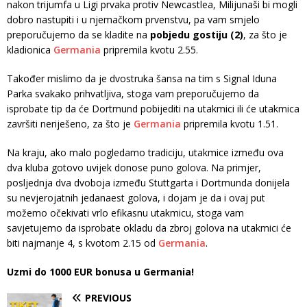
nakon trijumfa u Ligi prvaka protiv Newcastlea, Milijunaši bi mogli
dobro nastupiti i u njemačkom prvenstvu, pa vam smjelo
preporučujemo da se kladite na
pobjedu gostiju (2)
, za što je
kladionica
Germania
pripremila kvotu 2.55.
Također mislimo da je dvostruka šansa na tim s Signal Iduna
Parka svakako prihvatljiva, stoga vam preporučujemo da
isprobate tip da će Dortmund pobijediti na utakmici ili će utakmica
završiti neriješeno, za što je
Germania
pripremila kvotu 1.51.
Na kraju, ako malo pogledamo tradiciju, utakmice između ova
dva kluba gotovo uvijek donose puno golova. Na primjer,
posljednja dva dvoboja između Stuttgarta i Dortmunda donijela
su nevjerojatnih jedanaest golova, i dojam je da i ovaj put
možemo očekivati vrlo efikasnu utakmicu, stoga vam
savjetujemo da isprobate okladu da zbroj golova na utakmici će
biti najmanje 4, s kvotom 2.15 od
Germania
.
Uzmi do 1000 EUR bonusa u Germania!
PREVIOUS