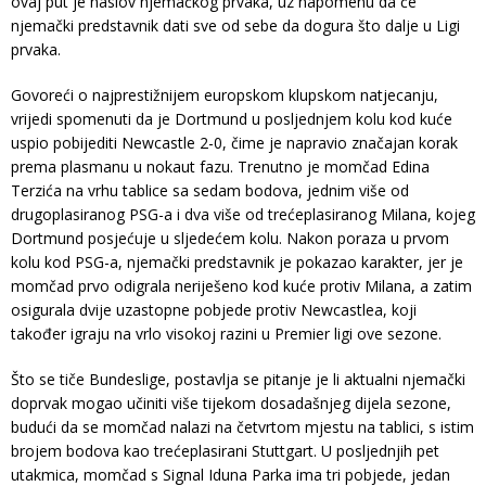
ovaj put je naslov njemačkog prvaka, uz napomenu da će
njemački predstavnik dati sve od sebe da dogura što dalje u Ligi
prvaka.
Govoreći o najprestižnijem europskom klupskom natjecanju,
vrijedi spomenuti da je Dortmund u posljednjem kolu kod kuće
uspio pobijediti Newcastle 2-0, čime je napravio značajan korak
prema plasmanu u nokaut fazu. Trenutno je momčad Edina
Terzića na vrhu tablice sa sedam bodova, jednim više od
drugoplasiranog PSG-a i dva više od trećeplasiranog Milana, kojeg
Dortmund posjećuje u sljedećem kolu. Nakon poraza u prvom
kolu kod PSG-a, njemački predstavnik je pokazao karakter, jer je
momčad prvo odigrala neriješeno kod kuće protiv Milana, a zatim
osigurala dvije uzastopne pobjede protiv Newcastlea, koji
također igraju na vrlo visokoj razini u Premier ligi ove sezone.
Što se tiče Bundeslige, postavlja se pitanje je li aktualni njemački
doprvak mogao učiniti više tijekom dosadašnjeg dijela sezone,
budući da se momčad nalazi na četvrtom mjestu na tablici, s istim
brojem bodova kao trećeplasirani Stuttgart. U posljednjih pet
utakmica, momčad s Signal Iduna Parka ima tri pobjede, jedan