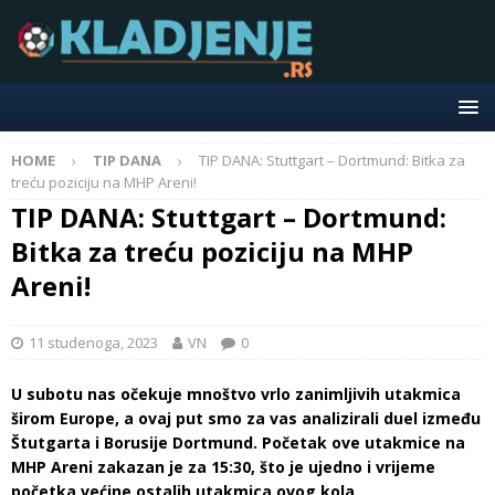
HOME
TIP DANA
TIP DANA: Stuttgart – Dortmund: Bitka za
treću poziciju na MHP Areni!
TIP DANA: Stuttgart – Dortmund:
Bitka za treću poziciju na MHP
Areni!
11 studenoga, 2023
VN
0
U subotu nas očekuje mnoštvo vrlo zanimljivih utakmica
širom Europe, a ovaj put smo za vas analizirali duel između
Štutgarta i Borusije Dortmund. Početak ove utakmice na
MHP Areni zakazan je za 15:30, što je ujedno i vrijeme
početka većine ostalih utakmica ovog kola.