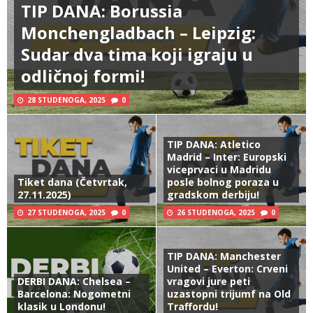
TIP DANA: Borussia
Monchengladbach – Leipzig:
Sudar dva tima koji igraju u
odličnoj formi!
28 STUDENOGA, 2025
0
TIP DANA: Atletico
Madrid – Inter: Europski
viceprvaci u Madridu
Tiket dana (Četvrtak,
posle bolnog poraza u
27.11.2025)
gradskom derbiju!
27 STUDENOGA, 2025
0
26 STUDENOGA, 2025
0
TIP DANA: Manchester
United – Everton: Crveni
DERBI DANA: Chelsea –
vragovi jure peti
Barcelona: Nogometni
uzastopni trijumf na Old
klasik u Londonu!
Traffordu!