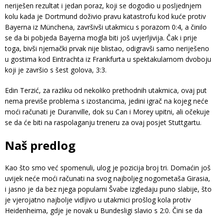
neriješen rezultat i jedan poraz, koji se dogodio u posljednjem
kolu kada je Dortmund doživio pravu katastrofu kod kuće protiv
Bayerna iz Münchena, završivši utakmicu s porazom 0:4, a činilo
se da bi pobjeda Bayerna mogla biti još uvjerljivija. Čak i prije
toga, bivši njemački prvak nije blistao, odigravši samo neriješeno
u gostima kod Eintrachta iz Frankfurta u spektakularnom dvoboju
koji je završio s šest golova, 3:3.
Edin Terzić, za razliku od nekoliko prethodnih utakmica, ovaj put
nema previše problema s izostancima, jedini igrač na kojeg neće
moći računati je Duranville, dok su Can i Morey upitni, ali očekuje
se da će biti na raspolaganju treneru za ovaj posjet Stuttgartu.
Naš predlog
Kao što smo već spomenuli, ulog je pozicija broj tri. Domaćin još
uvijek neće moći računati na svog najboljeg nogometaša Girasia,
i jasno je da bez njega popularni Švabe izgledaju puno slabije, što
je vjerojatno najbolje vidljivo u utakmici prošlog kola protiv
Heidenheima, gdje je novak u Bundesligi slavio s 2:0. Čini se da