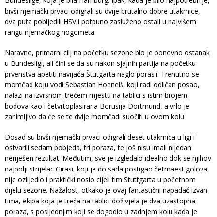
Bundeslige, koja je bila Hamburg. Ipak, kada je bilo najpotrebnije,
bivši njemački prvaci odigrali su dvije brutalno dobre utakmice,
dva puta pobijedili HSV i potpuno zasluženo ostali u najvišem
rangu njemačkog nogometa.
Naravno, primarni cilj na početku sezone bio je ponovno ostanak
u Bundesligi, ali čini se da su nakon sjajnih partija na početku
prvenstva apetiti navijača Štutgarta naglo porasli. Trenutno se
momčad koju vodi Sebastian Hoeneß, koji radi odličan posao,
nalazi na izvrsnom trećem mjestu na tablici s istim brojem
bodova kao i četvrtoplasirana Borusija Dortmund, a vrlo je
zanimljivo da će se te dvije momčadi suočiti u ovom kolu.
Dosad su bivši njemački prvaci odigrali deset utakmica u ligi i
ostvarili sedam pobjeda, tri poraza, te još nisu imali nijedan
neriješen rezultat. Međutim, sve je izgledalo idealno dok se njihov
najbolji strijelac Girasi, koji je do sada postigao četrnaest golova,
nije ozlijedio i praktički nosio cijeli tim Stuttgarta u početnom
dijelu sezone. Nažalost, otkako je ovaj fantastični napadač izvan
tima, ekipa koja je treća na tablici doživjela je dva uzastopna
poraza, s posljednjim koji se dogodio u zadnjem kolu kada je