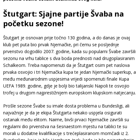
Štutgart: Sjajne partije Švaba na
početku sezone!
Štutgart je osnovan prije točno 130 godina, a do danas je ovaj
klub pet puta bio prvak Njemačke, pri čemu se posljednje
prvenstvo dogodilo 2007. godine, kada su popularni Švabe završili
sezonu na vrhu tablice s dva boda prednosti nad drugoplasiranim
Schalkeom. Treba napomenuti da je Štutgart osim pet naslova
prvaka osvojio i tri Njemačka kupa te jedan Njemački superkup, a
među međunarodnim uspjesima vrijedi spomenuti finale Kupa
UEFA 1989. godine, gdje je bolji bio talijanski Napoli te osvojio
trofej u drugom najprestižnijem europskom klupskom natjecanju.
Prošle sezone Švabe su imale dosta problema u Bundesligi, ali
najvažnije je da je ekipa Štutgarta nekako uspjela osigurati
ostanak među elitom. Naime, bivši prvaci Njemačke završili su
regularni dio prvenstva na šesnaestom mjestu na tablici te su
morali u dodatne kvalifikacije s trećeplasiranom momčadi iz 2.