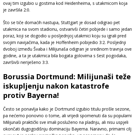
ovaj tim izgubio u gostima kod Heidenheima, s utakmicom koja
je završila 2:0.
Što se tiče domaćih nastupa, Stuttgart je dosad odigrao pet
utakmica na svom stadionu, ostvarivši četiri pobjede i samo jedan
poraz, koji se dogodio u posljednjoj utakmici koju su igrali pred
svojim navijačima, kada je Hoffenheim pobijedio 3:2. Posljednji
dvoboj između Švaba i Milijunaša odigran je sredinom travnja ove
godine, a ta je utakmica bila bogata golovima s šest pogodaka,
završivši neriješeno 3:3.
Borussia Dortmund: Milijunaši teže
iskupljenju nakon katastrofe
protiv Bayerna!
Često se ponavlja kako je Dortmund izgubio titulu prošle sezone,
pa nećemo ponovno o tome, ali vrijedi spomenuti da su popularni
Milijunaši praktički sve imali posluženo na pladnju, ali nisu uspjeli
okončati dugogodišnju dominaciju Bayerna. Naravno, primarni cilj