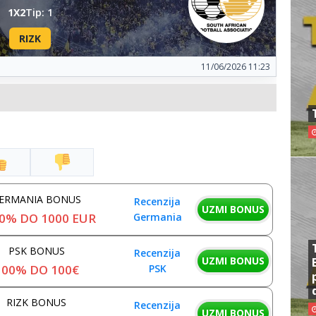
1X2
Tip: 1
RIZK
11/06/2026 11:23
ERMANIA BONUS
Recenzija
UZMI BONUS
0% DO 1000 EUR
Germania
PSK BONUS
Recenzija
UZMI BONUS
100% DO 100€
PSK
RIZK BONUS
Recenzija
UZMI BONUS