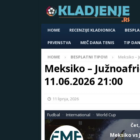
HOME
RECENZIJE KLADIONICA
BESPLA
PRVENSTVA
MEČ DANA TENIS
TIP DA
HOME
BESPLATNI TIPOVI
Meksiko – J
Meksiko – Južnoafri
11.06.2026 21:00
11 lipnja, 2026
Fudbal
International
World Cup
Čet,
Meksiko vs 