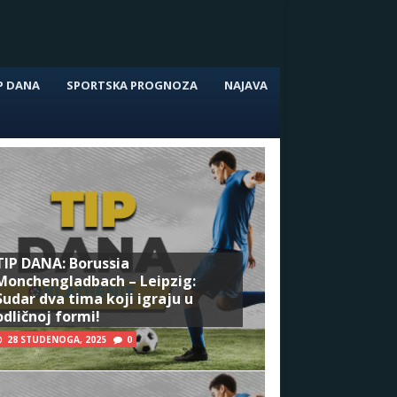
P DANA
SPORTSKA PROGNOZA
NAJAVA
TIP DANA: Borussia
Monchengladbach – Leipzig:
Sudar dva tima koji igraju u
odličnoj formi!
28 STUDENOGA, 2025
0